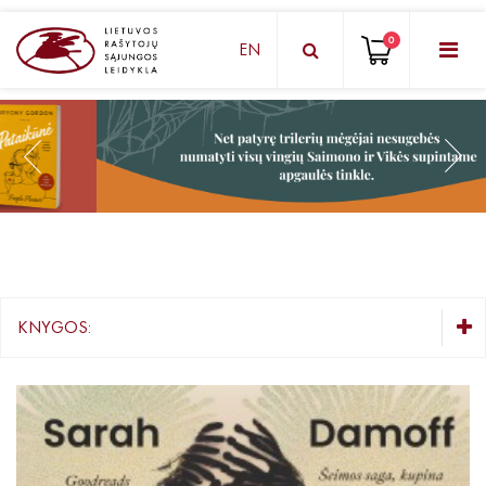
0
EN
KNYGŲ DĖŽUTĖ - STAIGMENA
Grožinė literatūra
Knygos vaikams ir paaugliams
Negrožinė literatūra
El. knygos
KNYGOS:
Audioknygos
KNYGŲ DĖŽUTĖ - STAIGMENA
Knygos su autografais
Grožinė literatūra
Knygos vaikams ir paaugliams
KNYGOS PIGIAU
Mažiausiems ( 2 - 6 m.)