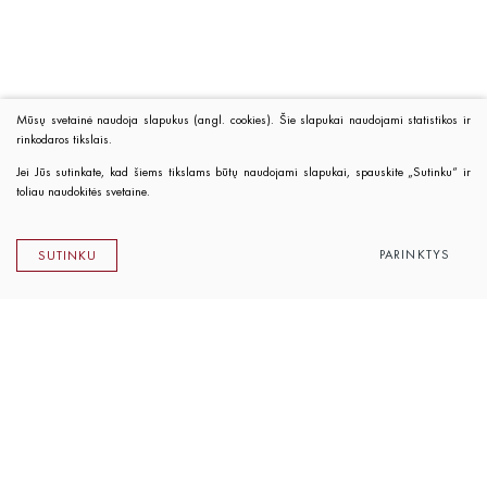
Mūsų svetainė naudoja slapukus (angl. cookies). Šie slapukai naudojami statistikos ir
rinkodaros tikslais.
Jei Jūs sutinkate, kad šiems tikslams būtų naudojami slapukai, spauskite „Sutinku“ ir
toliau naudokitės svetaine.
PARINKTYS
SUTINKU
Lietuvos rašytojų sąjungos leidykla
K. Sirvydo g. 6, LT-01101 Vilnius
Telefonas 0 5 262 89 45
El. paštas
info@rsleidykla.lt