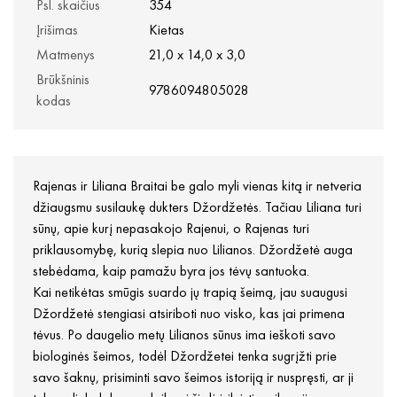
Psl. skaičius
354
Įrišimas
Kietas
Matmenys
21,0 x 14,0 x 3,0
Brūkšninis
9786094805028
kodas
Rajenas ir Liliana Braitai be galo myli vienas kitą ir netveria
džiaugsmu susilaukę dukters Džordžetės. Tačiau Liliana turi
sūnų, apie kurį nepasakojo Rajenui, o Rajenas turi
priklausomybę, kurią slepia nuo Lilianos. Džordžetė auga
stebėdama, kaip pamažu byra jos tėvų santuoka.
Kai netikėtas smūgis suardo jų trapią šeimą, jau suaugusi
Džordžetė stengiasi atsiriboti nuo visko, kas jai primena
tėvus. Po daugelio metų Lilianos sūnus ima ieškoti savo
biologinės šeimos, todėl Džordžetei tenka sugrįžti prie
savo šaknų, prisiminti savo šeimos istoriją ir nuspręsti, ar ji