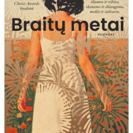
Išparduota
Pradedantiems skaityti ( 6 - 8 m.)
Įgudusiems skaitytojams ( 9m. +)
Negrožinė literatūra
El. knygos
Audioknygos
Knygos su autografais
KNYGOS PIGIAU
Išparduota