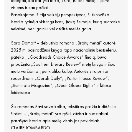
tebegali, kol dar yra laiko, į širdį įsileisti meilę – jiems
visiems ir sau pačiai.
Pasakojama iš trijų veikėjų perspektyvos, ši tikroviška
istorija tyrinėja skirtingų kartų įtaką šeimoje, kurią sudraskė
nelaimė, bet ilgainiui vėl atkūrė meilės galia.
Sara Damoff – debiutinio romano „Braitų metai“ autorė.
2025 m. pasirodžiusi knyga tapo nacionaliniu bestseleriu,
pateko į „Goodreads Choice Awards“ finalą, buvo
pripažinta „Southern Literary Review“ metų knyga ir šiuo
metu verčiama į penkiolika kalbų. Autorės straipsniai
spausdinami „Oprah Daily“, „Porter House Review“,
„Ruminate Magazine“, „Open Global Rights“ ir kitose
leidiniuose.
Šis romanas žavi savo kalba, tekstūros grožiu ir didžiule
širdimi – „Braitų metai“ yra ryški, atvira ir nuostabiai
parašyta istorija apie meilę visais jos pavidalais.
CLAIRE LOMBARDO