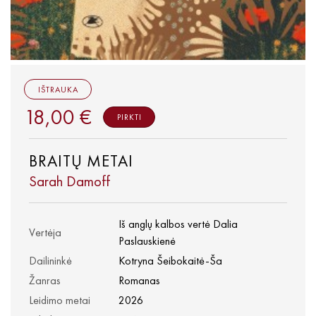
IŠTRAUKA
18,00 €
PIRKTI
BRAITŲ METAI
Sarah Damoff
Iš anglų kalbos vertė Dalia
Vertėja
Paslauskienė
Dailininkė
Kotryna Šeibokaitė-Ša
Žanras
Romanas
Leidimo metai
2026