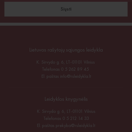
Siųsti
Lietuvos rašytojų sąjungos leidykla
K. Sirvydo g. 6, LT-01101 Vilnius
Telefonas 0 5 262 89 45
El. paštas
info@rsleidykla.lt
Leidyklos knygynėlis
K. Sirvydo g. 6, LT-01101 Vilnius
Telefonas 0 5 212 14 33
El. paštas
prekyba@rsleidykla.lt