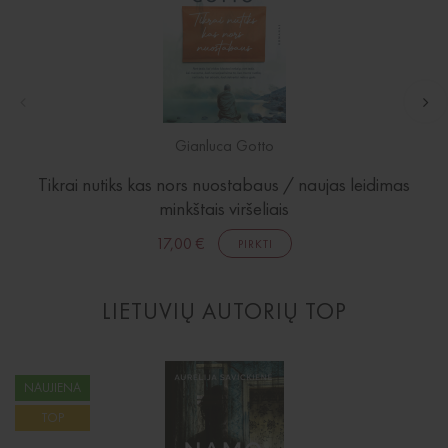
Gianluca Gotto
Tikrai nutiks kas nors nuostabaus / naujas leidimas
minkštais viršeliais
17,00 €
PIRKTI
LIETUVIŲ AUTORIŲ TOP
NAUJIENA
TOP