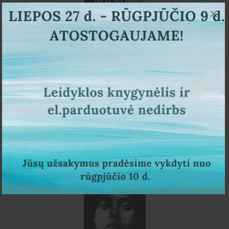
Aurelija Savickienė
Namo šnabždesiai
15,00 €
PIRKTI
NETRUKUS PASIRODYS
REZERVUOK