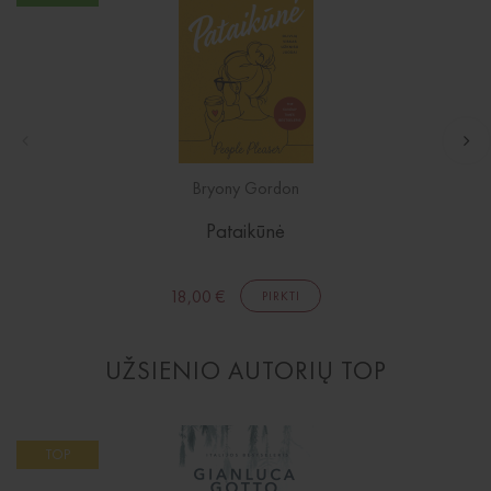
Išparduota
El. knygos
Audioknygos
Knygos su autografais
KNYGOS PIGIAU
Išparduota
Bryony Gordon
Pataikūnė
18,00 €
PIRKTI
UŽSIENIO AUTORIŲ TOP
TOP