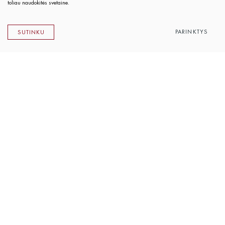
toliau naudokitės svetaine.
PARINKTYS
SUTINKU
Lietuvos rašytojų sąjungos leidykla
K. Sirvydo g. 6, LT-01101 Vilnius
Telefonas 0 5 262 89 45
El. paštas
info@rsleidykla.lt
Leidyklos knygynėlis
K. Sirvydo g. 6, LT-01101 Vilnius
Telefonas 0 5 212 14 33
El. paštas
prekyba@rsleidykla.lt