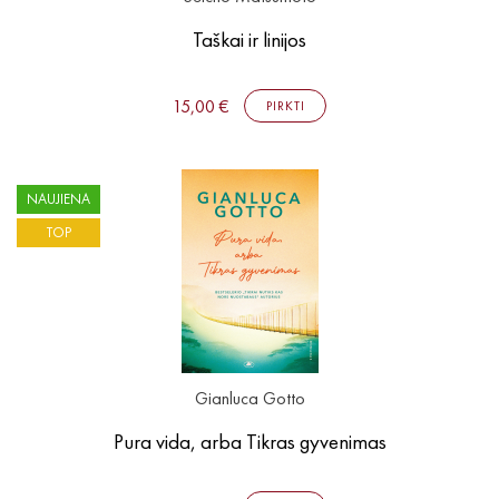
Taškai ir linijos
15,00 €
PIRKTI
NAUJIENA
TOP
Gianluca Gotto
Pura vida, arba Tikras gyvenimas