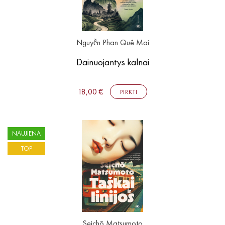
Nguyễn Phan Quế Mai
Dainuojantys kalnai
18,00 €
PIRKTI
NAUJIENA
TOP
Seichō Matsumoto