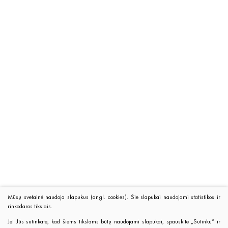
Mūsų svetainė naudoja slapukus (angl. cookies). Šie slapukai naudojami statistikos ir
rinkodaros tikslais.
Jei Jūs sutinkate, kad šiems tikslams būtų naudojami slapukai, spauskite „Sutinku“ ir