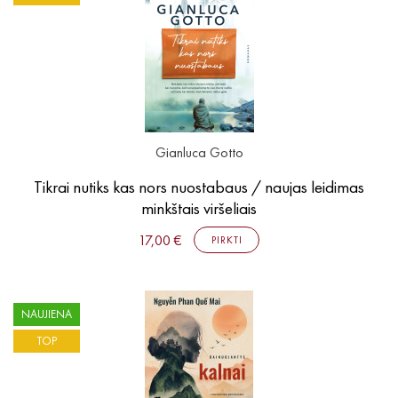
Išparduota
El. knygos
Audioknygos
Knygos su autografais
KNYGOS PIGIAU
Išparduota
Gianluca Gotto
Tikrai nutiks kas nors nuostabaus / naujas leidimas
minkštais viršeliais
17,00 €
PIRKTI
NAUJIENA
TOP