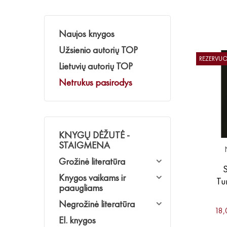
Naujos knygos
Užsienio autorių TOP
REZERVU
Lietuvių autorių TOP
Netrukus pasirodys
KNYGŲ DĖŽUTĖ -
STAIGMENA
Grožinė literatūra
S
Knygos vaikams ir
Tu
paaugliams
Negrožinė literatūra
18,
El. knygos