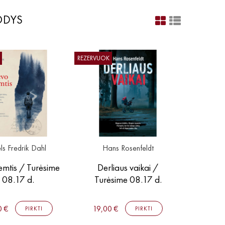
ODYS
REZERVUOK
ls Fredrik Dahl
Hans Rosenfeldt
emtis / Turėsime
Derliaus vaikai /
08.17 d.
Turėsime 08.17 d.
0 €
19,00 €
PIRKTI
PIRKTI