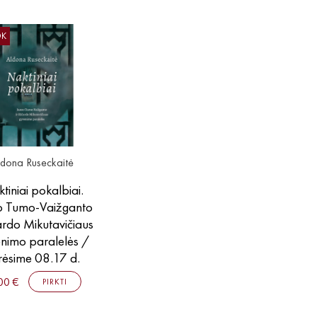
OK
ldona Ruseckaitė
tiniai pokalbiai.
o Tumo-Vaižganto
čardo Mikutavičiaus
nimo paralelės /
rėsime 08.17 d.
00 €
PIRKTI