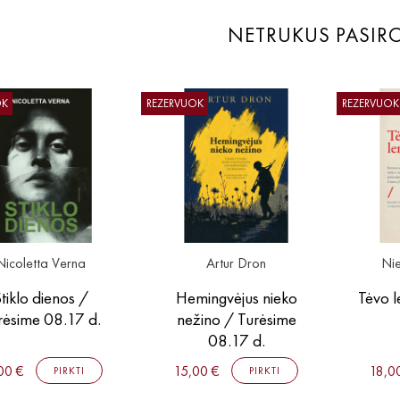
NETRUKUS PASIR
OK
REZERVUOK
REZERVUOK
Nicoletta Verna
Artur Dron
Nie
tiklo dienos /
Hemingvėjus nieko
Tėvo l
rėsime 08.17 d.
nežino / Turėsime
08.17 d.
00 €
15,00 €
18,0
PIRKTI
PIRKTI