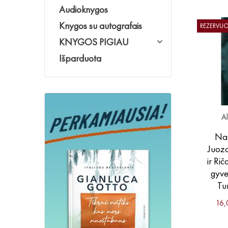
Audioknygos
Knygos su autografais
REZERVU
KNYGOS PIGIAU
Išparduota
A
Nak
Juoz
ir Ri
gyve
Tu
16,