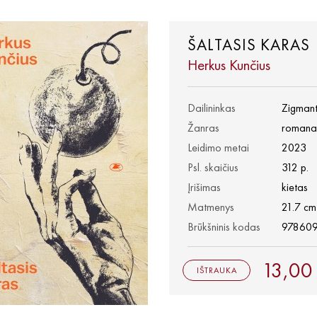
ŠALTASIS KARAS
Herkus Kunčius
Dailininkas
Zigmant
Žanras
romana
Leidimo metai
2023
Psl. skaičius
312 p.
Įrišimas
kietas
Matmenys
21.7 cm
Brūkšninis kodas
97860
13,00
IŠTRAUKA