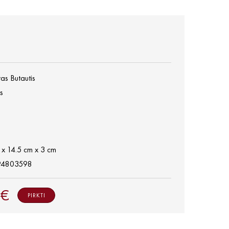
as Butautis
s
 x 14.5 cm x 3 cm
94803598
 €
PIRKTI