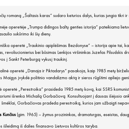
ių romaną „Šaltasis karas“ sudaro keturios dalys, kurias jungia tikri ir 
nėje operetėje „Trumpa didingos baltų genties istorija“ pateikiama lietu
saulio sukūrimo iki šių dienų.
niška operetė „Traukinio apiplėšimas Bezdonyse“ – istorija apie tai, 
s, revoliucionierius bei būsimas Lenkijos viršininkas Juzefas Pilsudskis
os į Sankt Peterburgą vykusį traukinį.
nalinė operetė „Danaja ir Piktadarys“ pasakoja, kaip 1985 metų biržel
s Maigys įvykdė politinio vandalizmo aktą ir sieros rūgštimi apliejo g
nė operetė „Perestroika“ prasideda 1985 metų kovą, kai SSRS komunistų 
oriumi išrenka Michailą Gorbačiovą. Konsultuojant į dausas išėjusio an
o šmėklai, Gorbačiovas pradeda perestroiką, kurios jam užbaigti nepav
s Kunčius
(gim. 1965) – žymus prozininkas, dramaturgas, eseistas, daugeli
 išleidimą iš dalies finansavo Lietuvos kultūros taryba.