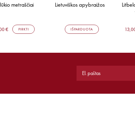
lūkio metraščiai
Lietuviškos apybraižos
Litbel
00 €
13,0
PIRKTI
IŠPARDUOTA