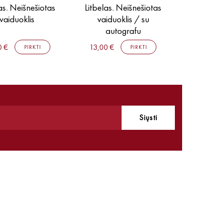
as. Neišnešiotas
Litbelas. Neišnešiotas
Bučinys 
vaiduoklis
vaiduoklis / su
meilės
autografu
Atsisve
0 €
13,00 €
15,00 
PIRKTI
PIRKTI
Siųsti