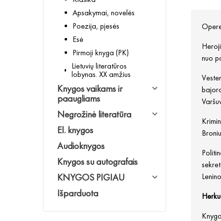
Apsakymai, novelės
Poezija, pjesės
Opereč
Esė
Heroji
Pirmoji knyga (PK)
nuo pa
Lietuvių literatūros
lobynas. XX amžius
Vester
Knygos vaikams ir
bajora
paaugliams
Varšuv
Negrožinė literatūra
Krimi
El. knygos
Broniu
Audioknygos
Politi
Knygos su autografais
sekret
KNYGOS PIGIAU
Lenin
Išparduota
Herku
Knygos