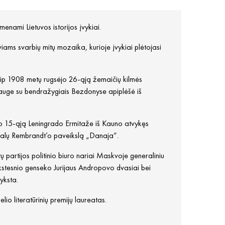
menami Lietuvos istorijos įvykiai.
viams svarbių mitų mozaika, kurioje įvykiai plėtojasi
kaip 1908 metų rugsėjo 26-ąją žemaičių kilmės
 drauge su bendražygiais Bezdonyse apiplėšė iš
io 15-ąją Leningrado Ermitaže iš Kauno atvykęs
enialų Rembrandt’o paveikslą „Danaja“.
partijos politinio biuro nariai Maskvoje generaliniu
kstesnio genseko Jurijaus Andropovo dvasiai bei
yksta.
o literatūrinių premijų laureatas.