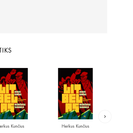
TIKS
TOP
erkus Kunčius
Herkus Kunčius
Ramū