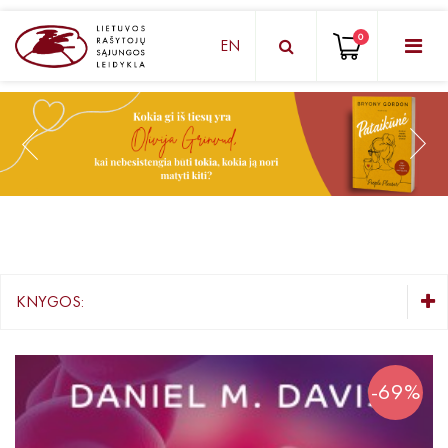
0
EN
KNYGŲ DĖŽUTĖ - STAIGMENA
Grožinė literatūra
Knygos vaikams ir paaugliams
Negrožinė literatūra
El. knygos
KNYGOS:
Audioknygos
KNYGŲ DĖŽUTĖ - STAIGMENA
Knygos su autografais
Grožinė literatūra
-69%
Knygos vaikams ir paaugliams
KNYGOS PIGIAU
Negrožinė literatūra