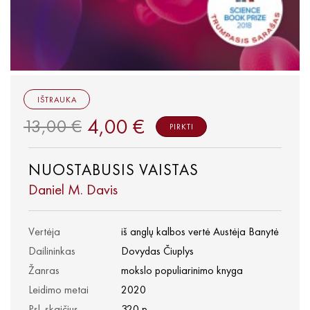
IŠTRAUKA
4,00 €
13,00 €
PIRKTI
NUOSTABUSIS VAISTAS
Daniel M. Davis
Vertėja
iš anglų kalbos vertė Austėja Banytė
Dailininkas
Dovydas Čiuplys
Žanras
mokslo populiarinimo knyga
Leidimo metai
2020
Psl. skaičius
320 p.