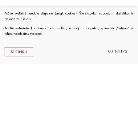
Mūsų svetainė naudoja slapukus (angl. cookies). Šie slapukai naudojami statistikos ir
rinkodaros tikslais.
Jei Jūs sutinkate, kad šiems tikslams būtų naudojami slapukai, spauskite „Sutinku“ ir
toliau naudokitės svetaine.
PARINKTYS
SUTINKU
Lietuvos rašytojų sąjungos leidykla
K. Sirvydo g. 6, LT-01101 Vilnius
Telefonas 0 5 262 89 45
El. paštas
info@rsleidykla.lt