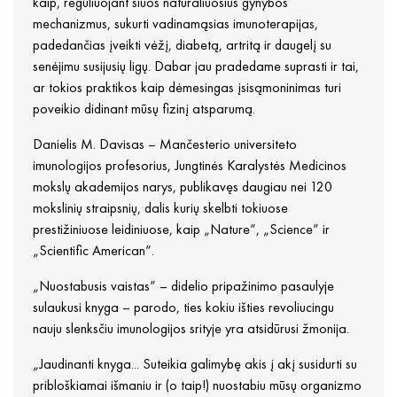
kaip, reguliuojant šiuos natūraliuosius gynybos
mechanizmus, sukurti vadinamąsias imunoterapijas,
padedančias įveikti vėžį, diabetą, artritą ir daugelį su
senėjimu susijusių ligų. Dabar jau pradedame suprasti ir tai,
ar tokios praktikos kaip dėmesingas įsisąmoninimas turi
poveikio didinant mūsų fizinį atsparumą.
Danielis M. Davisas – Mančesterio universiteto
imunologijos profesorius, Jungtinės Karalystės Medicinos
mokslų akademijos narys, publikavęs daugiau nei 120
mokslinių straipsnių, dalis kurių skelbti tokiuose
prestižiniuose leidiniuose, kaip „Nature“, „Science“ ir
„Scientific American“.
„Nuostabusis vaistas“ – didelio pripažinimo pasaulyje
sulaukusi knyga – parodo, ties kokiu išties revoliucingu
nauju slenksčiu imunologijos srityje yra atsidūrusi žmonija.
„Jaudinanti knyga... Suteikia galimybę akis į akį susidurti su
pribloškiamai išmaniu ir (o taip!) nuostabiu mūsų organizmo