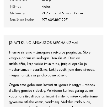
Įrišimas
kietas
Matmenys
21.7 cm x 14.5 cm x 3.2 cm
Brūkšninis kodas
9786094801297
ĮGIMTI KŪNO APSAUGOS MECHANIZMAI
Imuninė sistema – žmogaus sveikatos pagrindas. Šioje
knygoje garsus imunologas Danielis M. Davisas
atskleidžia, kaip veikia imunitetas, įtaigiai aprašo jo
mechanizmus ir paaiškina, kokį poveikį jam daro stresas,
miegas, amžius ar psichologinė būsena.
Organizmo gebėjimas kovoti su ligomis ir pagyti – vienas
didžiųjų gamtos stebuklų. Veikdama kur kas galingiau nei
kada nors išrasti vaistai, imuninė sistema mūsų kasdieniame
gyvenime atlieka esminį vaidmenį. Mokslas rado būdų,