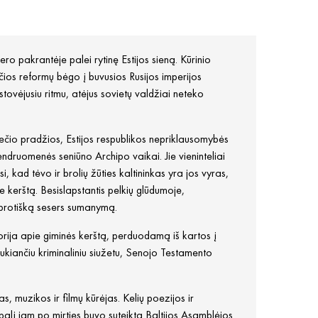
pakrantėje palei rytinę Estijos sieną. Kūrinio
čios reformų bėgo į buvusios Rusijos imperijos
ovėjusiu ritmu, atėjus sovietų valdžiai neteko
čio pradžios, Estijos respublikos nepriklausomybės
druomenės seniūno Archipo vaikai. Jie vieninteliai
, kad tėvo ir brolių žūties kaltininkas yra jos vyras,
e kerštą. Besislapstantis pelkių glūdumoje,
eprotišką sesers sumanymą.
storija apie giminės kerštą, perduodamą iš kartos į
ukiančiu kriminaliniu siužetu, Senojo Testamento
, muzikos ir filmų kūrėjas. Kelių poezijos ir
alį jam po mirties buvo suteikta Baltijos Asamblėjos