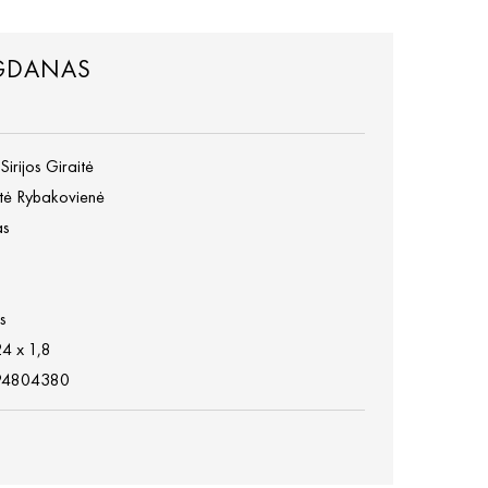
OGDANAS
irijos Giraitė
tė Rybakovienė
as
s
24 x 1,8
94804380