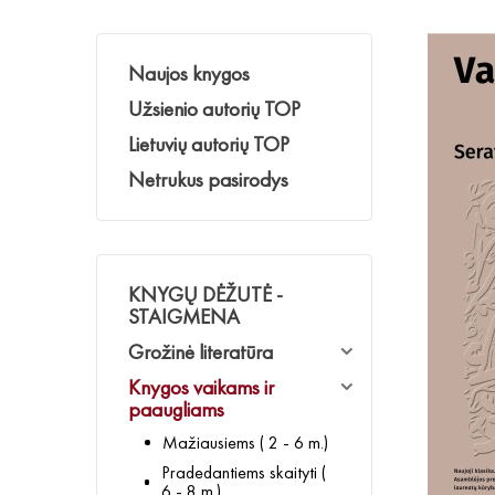
Naujos knygos
Užsienio autorių TOP
Lietuvių autorių TOP
Netrukus pasirodys
KNYGŲ DĖŽUTĖ -
STAIGMENA
Grožinė literatūra
Knygos vaikams ir
paaugliams
Mažiausiems ( 2 - 6 m.)
Pradedantiems skaityti (
6 - 8 m.)