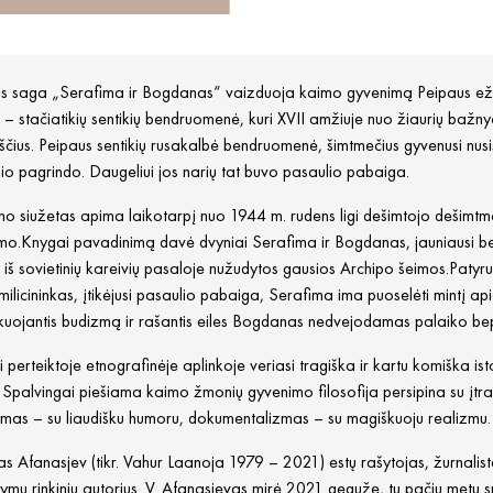
s saga „Serafima ir Bogdanas“ vaizduoja kaimo gyvenimą Peipaus ežero 
 – stačiatikių sentikių bendruomenė, kuri XVII amžiuje nuo žiaurių bažny
čius. Peipaus sentikių rusakalbė bendruomenė, šimtmečius gyvenusi nusist
io pagrindo. Daugeliui jos narių tat buvo pasaulio pabaiga.
 siužetas apima laikotarpį nuo 1944 m. rudens ligi dešimtojo dešimtme
mo.Knygai pavadinimą davė dvyniai Serafima ir Bogdanas, jauniausi ben
a iš sovietinių kareivių pasaloje nužudytos gausios Archipo šeimos.Patyrusi
milicininkas, įtikėjusi pasaulio pabaiga, Serafima ima puoselėti mintį api
ikuojantis budizmą ir rašantis eiles Bogdanas nedvejodamas palaiko b
ai perteiktoje etnografinėje aplinkoje veriasi tragiška ir kartu komiška i
 Spalvingai piešiama kaimo žmonių gyvenimo filosofija persipina su įtra
smas – su liaudišku humoru, dokumentalizmas – su magiškuoju realizmu.
s Afanasjev (tikr. Vahur Laanoja 1979 – 2021) estų rašytojas, žurnalistas
mų rinkinių autorius. V. Afanasjevas mirė 2021 gegužę, tų pačių metų sp