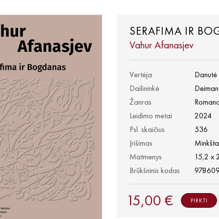
SERAFIMA IR B
Vahur Afanasjev
Vertėja
Danutė S
Dailininkė
Deiman
Žanras
Roman
Leidimo metai
2024
Psl. skaičius
536
Įrišimas
Minkšta
Matmenys
15,2 x 
Brūkšninis kodas
97860
15,00 €
PIRKTI