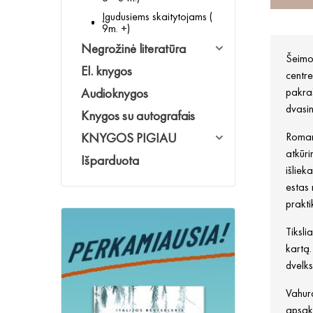
Įgudusiems skaitytojams (
9m. +)
Negrožinė literatūra
Šeimo
El. knygos
centre
Audioknygos
pakraš
dvasin
Knygos su autografais
KNYGOS PIGIAU
Romano
atkūri
Išparduota
išliek
estas 
prakt
Tiksli
kartą.
dvelk
Vahura
apsaky