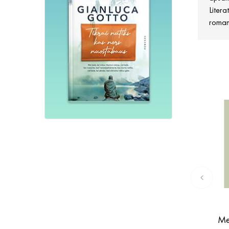
Litera
romanų
Me