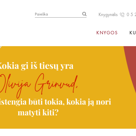
Knygynėlis
0 5 
KNYGOS
KU