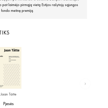
 pat laimėjo pirmąją vietą Estijos rašytojų sąjungos
o fondo metinę premiją.
TIKS
Jaan Tätte
Pjesės