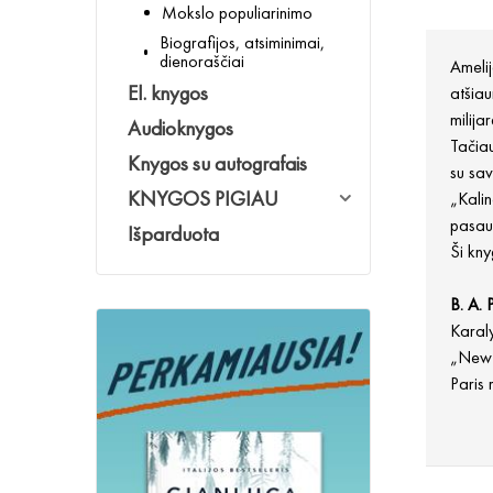
Mokslo populiarinimo
Biografijos, atsiminimai,
dienoraščiai
Amelij
El. knygos
atšia
milija
Audioknygos
Tačiau
Knygos su autografais
su sa
KNYGOS PIGIAU
„Kalin
pasaul
Išparduota
Ši kn
B. A. 
Karal
„New 
Paris 