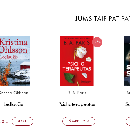
JUMS TAIP PAT PA
-76%
Kristina Ohlsson
B. A. Paris
A
Ledlaužis
Psichoterapeutas
Sa
00 €
PIRKTI
IŠPARDUOTA