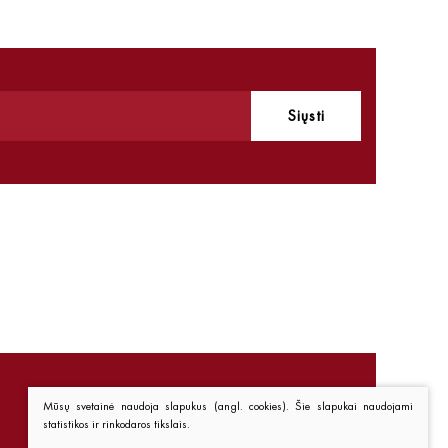
Siųsti
Mūsų svetainė naudoja slapukus (angl. cookies). Šie slapukai naudojami
statistikos ir rinkodaros tikslais.
Nuorodos