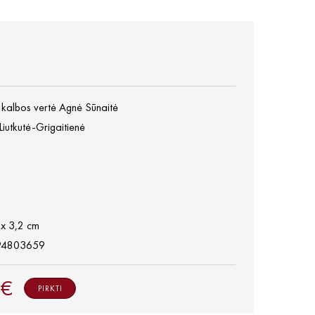
ų kalbos vertė Agnė Sūnaitė
Liutkutė-Grigaitienė
 x 3,2 cm
94803659
 €
PIRKTI