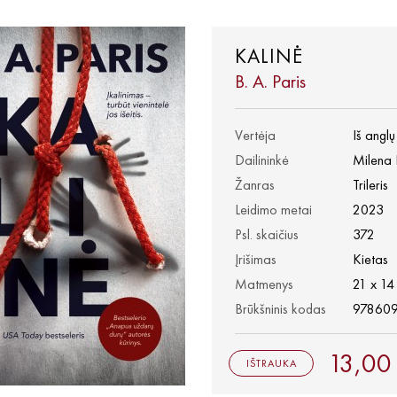
KALINĖ
B. A. Paris
Vertėja
Iš angl
Dailininkė
Milena 
Žanras
Trileris
Leidimo metai
2023
Psl. skaičius
372
Įrišimas
Kietas
Matmenys
21 x 14
Brūkšninis kodas
97860
13,00
IŠTRAUKA