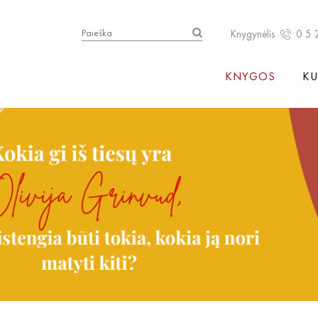
Knygynėlis
0 5 
KNYGOS
KU