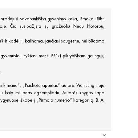
r pradėjusi savarankišką gyvenimo kelią, išmoko išlikti
ijoje. Čia susipažįsta su gražuoliu Nedu Hotorpu,
? Ir kodėl ji, kalinama, jaučiasi saugesnė, nei būdama
gyvenusioji ryžtasi mesti iššūkį piktybiškam galingųjų
.
ink mane“, „Psichoterapeutas“ autorė. Vien Jungtinėje
u kaip milijonas egzempliorių. Autorės knygos tapo
gynuose iškopė į „Pirmojo numerio“ kategoriją. B. A.