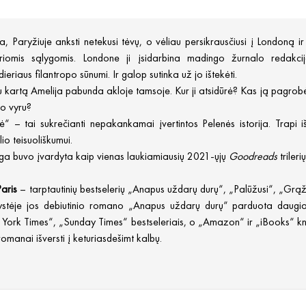
a, Paryžiuje anksti netekusi tėvų, o vėliau persikrausčiusi į Londoną i
uriomis sąlygomis. Londone ji įsidarbina madingo žurnalo redakc
rdieriaus filantropo sūnumi. Ir galop sutinka už jo ištekėti.
 kartą Amelija pabunda akloje tamsoje. Kur ji atsidūrė? Kas ją pagrobė
vo vyru?
ė“ – tai sukrečianti nepakankamai įvertintos Pelenės istorija. Trapi iš
io teisuoliškumui.
yga buvo įvardyta kaip vienas laukiamiausių 2021-ųjų
Goodreads
trilerių
Paris
– tarptautinių bestselerių „Anapus uždarų durų“, „Palūžusi“, „Grąž
ystėje jos debiutinio romano „Anapus uždarų durų“ parduota daugia
York Times“, „Sunday Times“ bestseleriais, o „Amazon“ ir „iBooks“ kny
romanai išversti į keturiasdešimt kalbų.