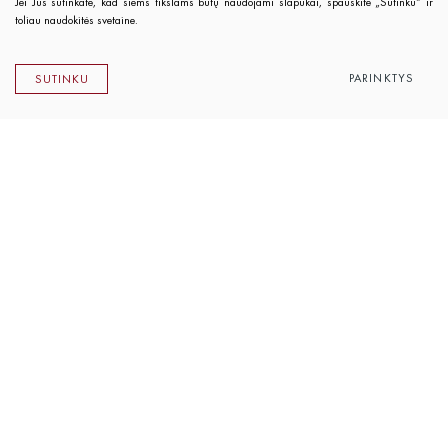
Jei Jūs sutinkate, kad šiems tikslams būtų naudojami slapukai, spauskite „Sutinku“ ir
toliau naudokitės svetaine.
PARINKTYS
SUTINKU
Lietuvos rašytojų sąjungos leidykla
K. Sirvydo g. 6, LT-01101 Vilnius
Telefonas 0 5 262 89 45
El. paštas
info@rsleidykla.lt
Leidyklos knygynėlis
K. Sirvydo g. 6, LT-01101 Vilnius
Telefonas 0 5 212 14 33