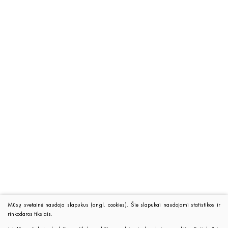
Mūsų svetainė naudoja slapukus (angl. cookies). Šie slapukai naudojami statistikos ir
rinkodaros tikslais.