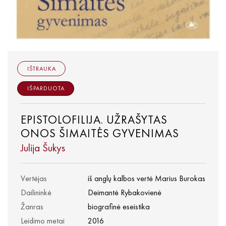
IŠTRAUKA
IŠPARDUOTA
EPISTOLOFILIJA. UŽRAŠYTAS
ONOS ŠIMAITĖS GYVENIMAS
Julija Šukys
Vertėjas
iš anglų kalbos vertė Marius Burokas
Dailininkė
Deimantė Rybakovienė
Žanras
biografinė eseistika
Leidimo metai
2016