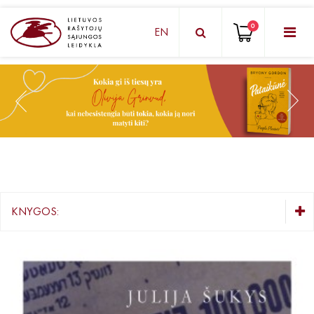
0
EN
KNYGŲ DĖŽUTĖ - STAIGMENA
Grožinė literatūra
Knygos vaikams ir paaugliams
Negrožinė literatūra
El. knygos
KNYGOS:
Audioknygos
KNYGŲ DĖŽUTĖ - STAIGMENA
Knygos su autografais
Grožinė literatūra
Knygos vaikams ir paaugliams
KNYGOS PIGIAU
Negrožinė literatūra