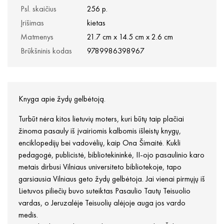
Psl. skaičius
256 p.
Įrišimas
kietas
Matmenys
21.7 cm x 14.5 cm x 2.6 cm
Brūkšninis kodas
9789986398967
Knyga apie žydų gelbėtoją.
Turbūt nėra kitos lietuvių moters, kuri būtų taip plačiai
žinoma pasauly iš įvairiomis kalbomis išleistų knygų,
enciklopedijų bei vadovėlių, kaip Ona Šimaitė. Kukli
pedagogė, publicistė, bibliotekininkė, II-ojo pasaulinio karo
metais dirbusi Vilniaus universiteto bibliotekoje, tapo
garsiausia Vilniaus geto žydų gelbėtoja. Jai vienai pirmųjų iš
Lietuvos piliečių buvo suteiktas Pasaulio Tautų Teisuolio
vardas, o Jeruzalėje Teisuolių alėjoje auga jos vardo
medis.