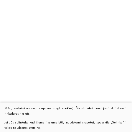
Mūsų svetainė naudoja slapukus (angl. cookies). Šie slapukai naudojami statistikos ir
rinkodaros tikslais.
Jei Jūs sutinkate, kad šiems tikslams būtų naudojami slapukai, spauskite „Sutinku“ ir
toliau naudokitės svetaine.