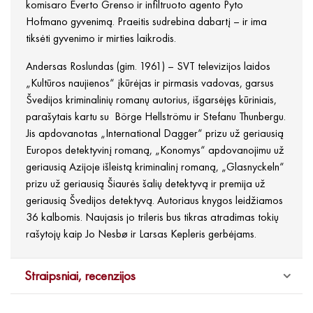
komisaro Everto Grenso ir infiltruoto agento Pyto
Hofmano gyvenimą. Praeitis sudrebina dabartį – ir ima
tiksėti gyvenimo ir mirties laikrodis.
Andersas Roslundas (gim. 1961) – SVT televizijos laidos
„Kultūros naujienos“ įkūrėjas ir pirmasis vadovas, garsus
Švedijos kriminalinių romanų autorius, išgarsėjęs kūriniais,
parašytais kartu su Börge Hellströmu ir Stefanu Thunbergu.
Jis apdovanotas „International Dagger“ prizu už geriausią
Europos detektyvinį romaną, „Konomys“ apdovanojimu už
geriausią Azijoje išleistą kriminalinį romaną, „Glasnyckeln“
prizu už geriausią Šiaurės šalių detektyvą ir premija už
geriausią Švedijos detektyvą. Autoriaus knygos leidžiamos
36 kalbomis. Naujasis jo trileris bus tikras atradimas tokių
rašytojų kaip Jo Nesbø ir Larsas Kepleris gerbėjams.
Straipsniai, recenzijos