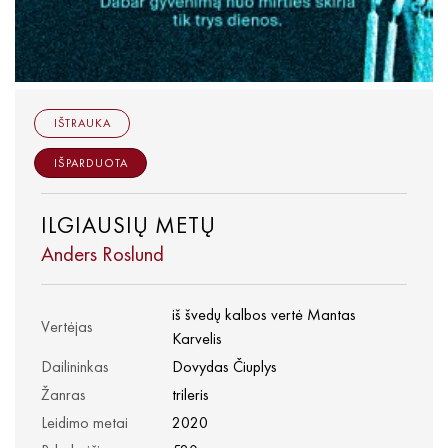
IŠTRAUKA
IŠPARDUOTA
ILGIAUSIŲ METŲ
Anders Roslund
iš švedų kalbos vertė Mantas
Vertėjas
Karvelis
Dailininkas
Dovydas Čiuplys
Žanras
trileris
Leidimo metai
2020