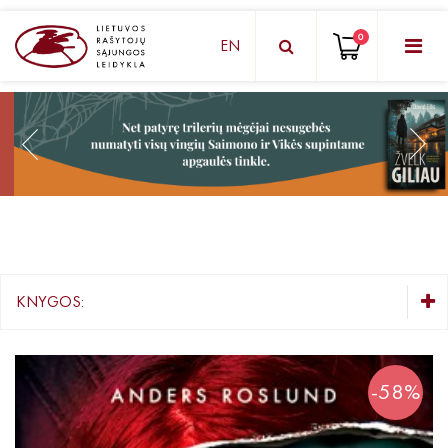
0
EN
KNYGŲ DĖŽUTĖ - STAIGMENA
Grožinė literatūra
Knygos vaikams ir paaugliams
Negrožinė literatūra
El. knygos
KNYGOS:
Audioknygos
KNYGŲ DĖŽUTĖ - STAIGMENA
Knygos su autografais
Grožinė literatūra
-58%
Knygos vaikams ir paaugliams
KNYGOS PIGIAU
Negrožinė literatūra