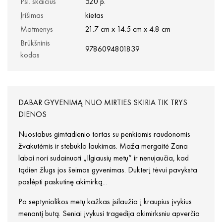
Psl. skaičius
520 p.
Įrišimas
kietas
Matmenys
21.7 cm x 14.5 cm x 4.8 cm
Brūkšninis
9786094801839
kodas
DABAR GYVENIMĄ NUO MIRTIES SKIRIA TIK TRYS
DIENOS
Nuostabus gimtadienio tortas su penkiomis raudonomis
žvakutėmis ir stebuklo laukimas. Maža mergaitė Zana
labai nori sudainuoti „Ilgiausių metų“ ir nenujaučia, kad
tądien žlugs jos šeimos gyvenimas. Dukterį tėvui pavyksta
paslėpti paskutinę akimirką...
Po septyniolikos metų kažkas įsilaužia į kraupius įvykius
menantį butą. Seniai įvykusi tragedija akimirksniu apverčia