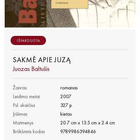
IŠPARDUOTA
SAKMĖ APIE JUZĄ
Juozas Baltušis
Žanras
romanas
Leidimo metai
2007
Psl. skaičius
327 p.
Įrišimas
kietas
Matmenys
20.7 cm x 13.5 cm x 2.4 cm
Brūkšninis kodas
9789986394846