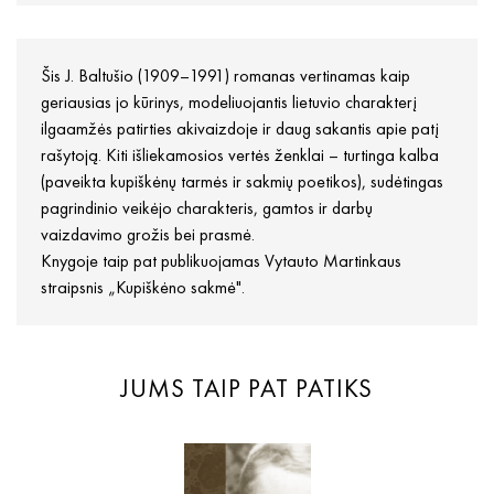
Šis J. Baltušio (1909–1991) romanas vertinamas kaip
geriausias jo kūrinys, modeliuojantis lietuvio charakterį
ilgaamžės patirties akivaizdoje ir daug sakantis apie patį
rašytoją. Kiti išliekamosios vertės ženklai – turtinga kalba
(paveikta kupiškėnų tarmės ir sakmių poetikos), sudėtingas
pagrindinio veikėjo charakteris, gamtos ir darbų
vaizdavimo grožis bei prasmė.
Knygoje taip pat publikuojamas Vytauto Martinkaus
straipsnis „Kupiškėno sakmė".
JUMS TAIP PAT PATIKS