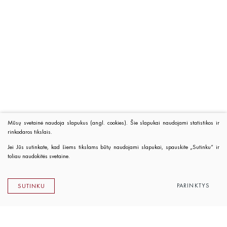
Mūsų svetainė naudoja slapukus (angl. cookies). Šie slapukai naudojami statistikos ir
rinkodaros tikslais.
Jei Jūs sutinkate, kad šiems tikslams būtų naudojami slapukai, spauskite „Sutinku“ ir
toliau naudokitės svetaine.
PARINKTYS
SUTINKU