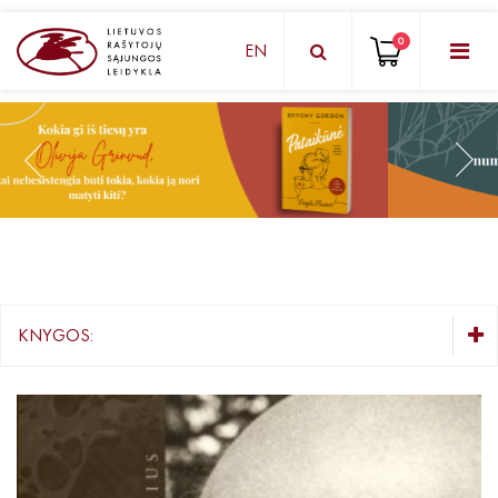
0
EN
KNYGŲ DĖŽUTĖ - STAIGMENA
Grožinė literatūra
Knygos vaikams ir paaugliams
Negrožinė literatūra
El. knygos
KNYGOS:
Audioknygos
KNYGŲ DĖŽUTĖ - STAIGMENA
Knygos su autografais
Grožinė literatūra
Knygos vaikams ir paaugliams
KNYGOS PIGIAU
Negrožinė literatūra