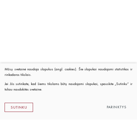
Mūsų svetainė naudoja slapukus (angl. cookies). Šie slapukai naudojami statistikos ir
rinkodaros tikslais.
Jei Jūs sutinkate, kad šiems tikslams būtų naudojami slapukai, spauskite „Sutinku“ ir
toliau naudokitės svetaine.
PARINKTYS
SUTINKU