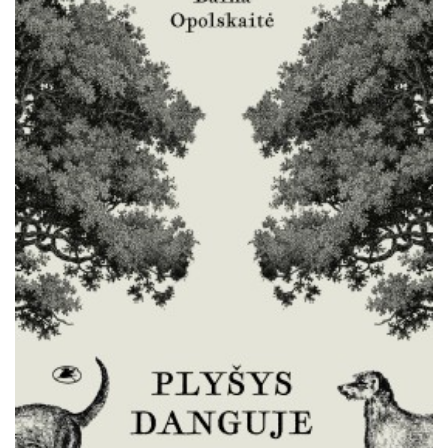
Išparduota
Trileriai, detektyvai
Klasika
Apsakymai, novelės
Poezija, pjesės
Esė
Pirmoji knyga (PK)
Lietuvių literatūros lobynas. XX amžius
Knygos vaikams ir paaugliams
Negrožinė literatūra
El. knygos
Audioknygos
Knygos su autografais
KNYGOS PIGIAU
Išparduota