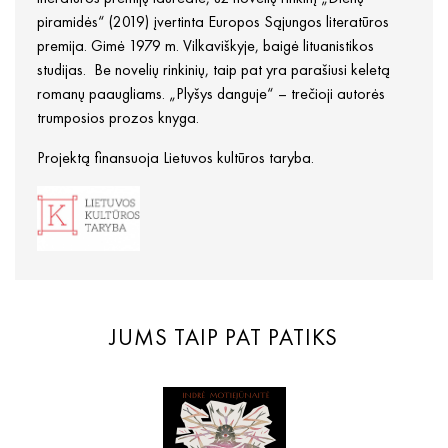
piramidės“ (2019) įvertinta Europos Sąjungos literatūros
premija. Gimė 1979 m. Vilkaviškyje, baigė lituanistikos
studijas. Be novelių rinkinių, taip pat yra parašiusi keletą
romanų paaugliams. „Plyšys danguje“ – trečioji autorės
trumposios prozos knyga.
Projektą finansuoja Lietuvos kultūros taryba.
JUMS TAIP PAT PATIKS