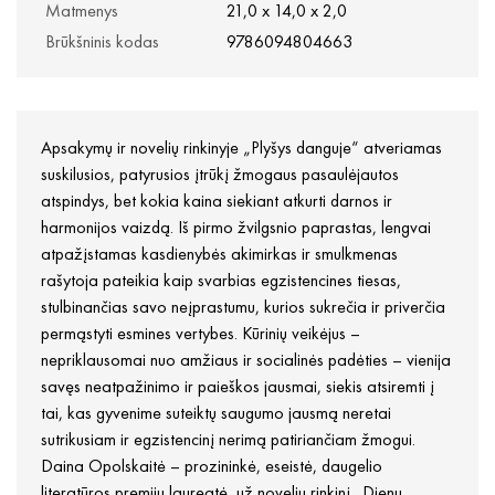
Matmenys
21,0 x 14,0 x 2,0
Brūkšninis kodas
9786094804663
Apsakymų ir novelių rinkinyje „Plyšys danguje“ atveriamas
suskilusios, patyrusios įtrūkį žmogaus pasaulėjautos
atspindys, bet kokia kaina siekiant atkurti darnos ir
harmonijos vaizdą. Iš pirmo žvilgsnio paprastas, lengvai
atpažįstamas kasdienybės akimirkas ir smulkmenas
rašytoja pateikia kaip svarbias egzistencines tiesas,
stulbinančias savo neįprastumu, kurios sukrečia ir priverčia
permąstyti esmines vertybes. Kūrinių veikėjus –
nepriklausomai nuo amžiaus ir socialinės padėties – vienija
savęs neatpažinimo ir paieškos jausmai, siekis atsiremti į
tai, kas gyvenime suteiktų saugumo jausmą neretai
sutrikusiam ir egzistencinį nerimą patiriančiam žmogui.
Daina Opolskaitė – prozininkė, eseistė, daugelio
literatūros premijų laureatė, už novelių rinkinį „Dienų