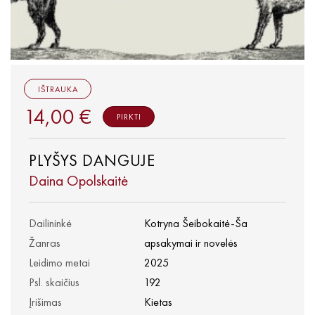
IŠTRAUKA
14,00 €
PIRKTI
PLYŠYS DANGUJE
Daina Opolskaitė
Dailininkė
Kotryna Šeibokaitė-Ša
Žanras
apsakymai ir novelės
Leidimo metai
2025
Psl. skaičius
192
Įrišimas
Kietas