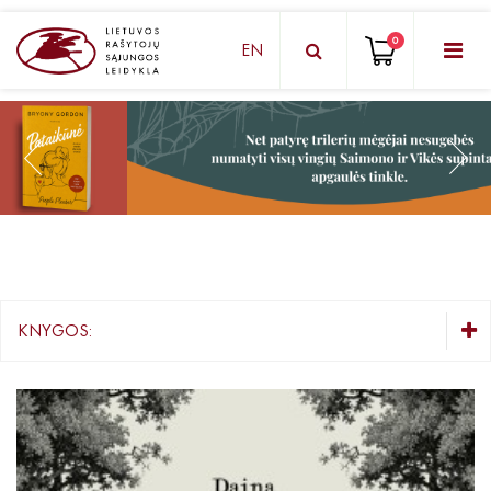
0
EN
KNYGŲ DĖŽUTĖ - STAIGMENA
Grožinė literatūra
Knygos vaikams ir paaugliams
Negrožinė literatūra
El. knygos
KNYGOS:
Audioknygos
KNYGŲ DĖŽUTĖ - STAIGMENA
Knygos su autografais
Grožinė literatūra
Lietuvių autorių literatūra
KNYGOS PIGIAU
Užsienio autorių literatūra