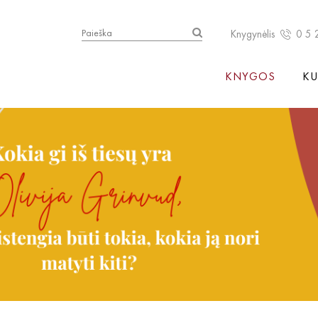
Knygynėlis
0 5 
KNYGOS
KU