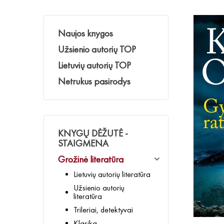
Naujos knygos
Užsienio autorių TOP
Lietuvių autorių TOP
Netrukus pasirodys
KNYGŲ DĖŽUTĖ -
STAIGMENA
Grožinė literatūra
Lietuvių autorių literatūra
Užsienio autorių
literatūra
Trileriai, detektyvai
Klasika