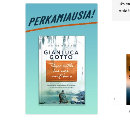
užsien
atsidė