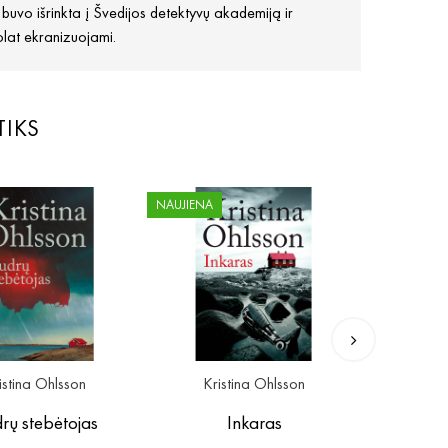
uvo išrinkta į Švedijos detektyvų akademiją ir
uolat ekranizuojami.
TIKS
NAUJIENA
REZERVUOK
istina Ohlsson
Kristina Ohlsson
Han
rų stebėtojas
Inkaras
Derli
Turės