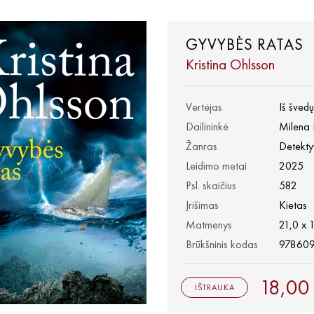
GYVYBĖS RATAS
Kristina Ohlsson
Vertėjas
Iš šved
Dailininkė
Milena 
Žanras
Detekty
Leidimo metai
2025
Psl. skaičius
582
Įrišimas
Kietas
Matmenys
21,0 x 
Brūkšninis kodas
97860
18,00
IŠTRAUKA