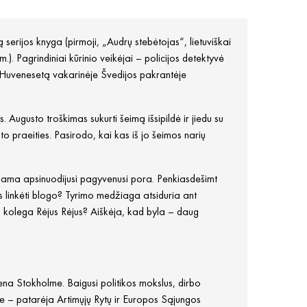
erijos knyga (pirmoji, „Audrų stebėtojas“, lietuviškai
). Pagrindiniai kūrinio veikėjai – policijos detektyvė
į Huvenesetą vakarinėje Švedijos pakrantėje
Augusto troškimas sukurti šeimą išsipildė ir jiedu su
o praeities. Pasirodo, kai kas iš jo šeimos narių
dama apsinuodijusi pagyvenusi pora. Penkiasdešimt
s linkėti blogo? Tyrimo medžiaga atsiduria ant
s kolega Rėjus Rėjus? Aiškėja, kad byla – daug
vena Stokholme. Baigusi politikos mokslus, dirbo
je – patarėja Artimųjų Rytų ir Europos Sąjungos