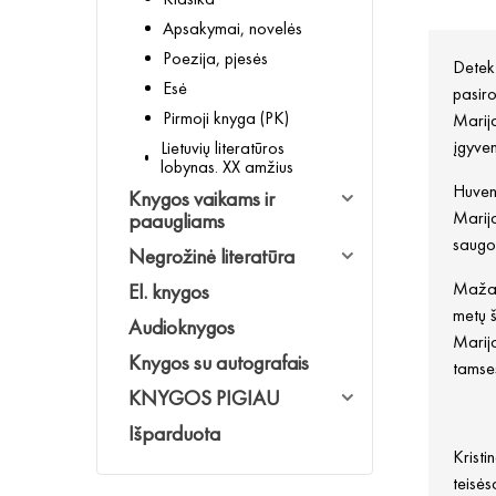
Apsakymai, novelės
Poezija, pjesės
Detekt
Esė
pasiro
Pirmoji knyga (PK)
Marija
įgyven
Lietuvių literatūros
lobynas. XX amžius
Huvene
Knygos vaikams ir
Marija
paaugliams
saugo 
Negrožinė literatūra
Maža t
El. knygos
metų š
Audioknygos
Marijo
Knygos su autografais
tamses
KNYGOS PIGIAU
Išparduota
Kristi
teisės