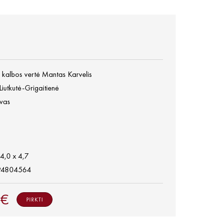
ų kalbos vertė Mantas Karvelis
Liutkutė-Grigaitienė
vas
14,0 x 4,7
94804564
 €
PIRKTI