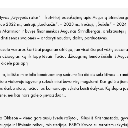
yvas „Gyvybės ratas“ – ketvirtoji pasakojimų apie Augustą Strindbergą s
dė 2022 m., antroji, „Ledlaužis“, – 2023 m., trečioji, „Šešėlis“ – 2024 m.
 Martinson ir buvęs finansininkas Augustas Strindbergas, atsikraustęs 
dinti senos svajonės – atidaryti naudotų daiktų parduotuvės.
sete vasaros karščiai pagaliau atslūgo, jau visai čia pat vėžių sezonas. 
 džiaugiasi ką tik tapę tėvais. Tačiau džiaugsmą temdo šešėlis iš August
didelę paslaptį.
o, idiliško miestelio bendruomenę sudrumsčia didelis sukrėtimas – ran
ioje vietovėje išgyvenę sutuoktiniai buvo visų mėgstami. Kas galėjo jiem
s darbo stalo, tačiau jos komandoje vyksta keisti dalykai. Ką slepia jo
nė, nei kas nors galėjo įsivaizduoti...
na Ohlsson – viena garsiausių švedų rašytojų. Kilusi iš Kristianstado, gy
augoje ir Užsienio reikalų ministerijoje, ESBO Kovos su terorizmu skyriu