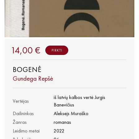
14,00 €
PIRKTI
BOGENĖ
Gundega Repšė
iš latvių kalbos vertė Jurgis
Vertėjas
Banevičius
Dailininkas
Aleksejs Muraško
Žanras
romanas
Leidimo metai
2022