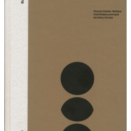
Išparduota
Trileriai, detektyvai
Klasika
Apsakymai, novelės
Poezija, pjesės
Esė
Pirmoji knyga (PK)
Lietuvių literatūros lobynas. XX amžius
Knygos vaikams ir paaugliams
Negrožinė literatūra
El. knygos
Audioknygos
Knygos su autografais
KNYGOS PIGIAU
Išparduota