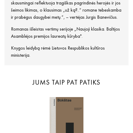
skausmingai reflektuoja tragiškas pagrindinės herojės ir jos
šeimos likimas, o klausimas „už ką?..“ romane tebeskamba
ir prabėgus daugybei metų.“, – vertėjas Jurgis Banevičius.
Romanas išleistas vertimų serijoje „Naujoji klasika. Baltijos
Asamblėjos premijos laureatų kūryba".
Knygos leidybą rėmė Lietuvos Respublikos kultūros
ministerija.
JUMS TAIP PAT PATIKS