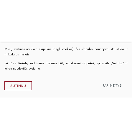
Mūsų svetainė naudoja slapukus (angl. cookies). Šie slapukai naudojami statistikos ir
rinkodaros tikslais.
Jei Jūs sutinkate, kad šiems tikslams būtų naudojami slapukai, spauskite „Sutinku“ ir
toliau naudokitės svetaine.
PARINKTYS
SUTINKU
Lietuvos rašytojų sąjungos leidykla