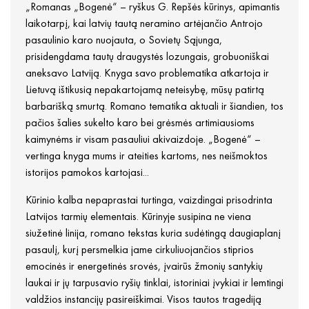
„Romanas „Bogenė“ – ryškus G. Repšės kūrinys, apimantis
laikotarpį, kai latvių tautą neramino artėjančio Antrojo
pasaulinio karo nuojauta, o Sovietų Sąjunga,
prisidengdama tautų draugystės lozungais, grobuoniškai
aneksavo Latviją. Knyga savo problematika atkartoja ir
Lietuvą ištikusią nepakartojamą neteisybę, mūsų patirtą
barbarišką smurtą. Romano tematika aktuali ir šiandien, tos
pačios šalies sukelto karo bei grėsmės artimiausioms
kaimynėms ir visam pasauliui akivaizdoje. „Bogenė“ –
vertinga knyga mums ir ateities kartoms, nes neišmoktos
istorijos pamokos kartojasi...
Kūrinio kalba nepaprastai turtinga, vaizdingai prisodrinta
Latvijos tarmių elementais. Kūrinyje susipina ne viena
siužetinė linija, romano tekstas kuria sudėtingą daugiaplanį
pasaulį, kurį persmelkia jame cirkuliuojančios stiprios
emocinės ir energetinės srovės, įvairūs žmonių santykių
laukai ir jų tarpusavio ryšių tinklai, istoriniai įvykiai ir lemtingi
valdžios instancijų pasireiškimai. Visos tautos tragediją