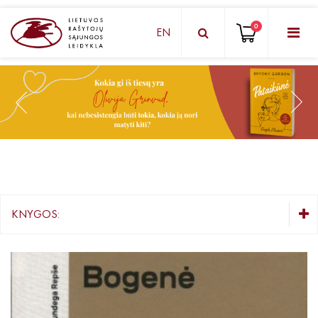
0
EN
KNYGŲ DĖŽUTĖ - STAIGMENA
Grožinė literatūra
Knygos vaikams ir paaugliams
Negrožinė literatūra
El. knygos
KNYGOS:
Audioknygos
KNYGŲ DĖŽUTĖ - STAIGMENA
Knygos su autografais
Grožinė literatūra
Lietuvių autorių literatūra
KNYGOS PIGIAU
Užsienio autorių literatūra