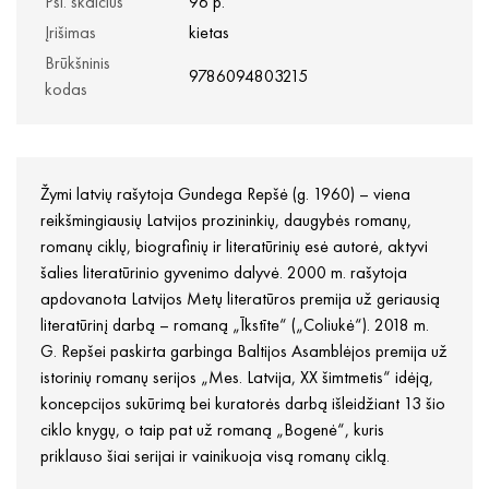
Psl. skaičius
96 p.
Įrišimas
kietas
Brūkšninis
9786094803215
kodas
Žymi latvių rašytoja Gundega Repšė (g. 1960) – viena
reikšmingiausių Latvijos prozininkių, daugybės romanų,
romanų ciklų, biografinių ir literatūrinių esė autorė, aktyvi
šalies literatūrinio gyvenimo dalyvė. 2000 m. rašytoja
apdovanota Latvijos Metų literatūros premija už geriausią
literatūrinį darbą – romaną „Īkstīte“ („Coliukė“). 2018 m.
G. Repšei paskirta garbinga Baltijos Asamblėjos premija už
istorinių romanų serijos „Mes. Latvija, XX šimtmetis“ idėją,
koncepcijos sukūrimą bei kuratorės darbą išleidžiant 13 šio
ciklo knygų, o taip pat už romaną „Bogenė“, kuris
priklauso šiai serijai ir vainikuoja visą romanų ciklą.