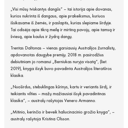
„Visi mūsų tviskantys dangūs“ – tai istorija apie dovanas,
kurios nukrinta iš dangaus, apie prakeiksmus, kuriuos
išsikasame iš žemės, ir paslaptis, kurias slepiame širdyje.
Tai odisėja apie tikrą meilę ir mirtiną pavojų, apie tamsą ir
šviesą, apie kaulus ir žydrą dangų.
Trentas Daltonas – vienas garsiausių Australijos žurnalistų,
apdovanotas daugybe premijų. 2018 m. pasirodžius
debiutiniam jo romanui „Berniukas nuryja visatą“, (liet.
2019), knyga išsyk buvo pavadinta Australijos literatūros
klasika.
„Nuoširdus, stebuklingas kūrinys, kartu ir veriantis širdį, ir
teikiantis vilties – mažų mažiausiai išsyk pavadintinas
klasika“, – australų rašytojas Venero Armanno.
„Mitinio, kerinčio ir beveik haliucinacinio grožio knyga“, –
australų rašytoja Kristina Olsson.