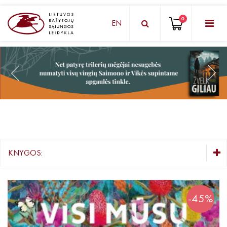
0
EN
KNYGŲ DĖŽUTĖ - STAIGMENA
Grožinė literatūra
Knygos vaikams ir paaugliams
Negrožinė literatūra
El. knygos
KNYGOS:
Audioknygos
KNYGŲ DĖŽUTĖ - STAIGMENA
Knygos su autografais
Grožinė literatūra
-45%
Lietuvių autorių literatūra
KNYGOS PIGIAU
Užsienio autorių literatūra