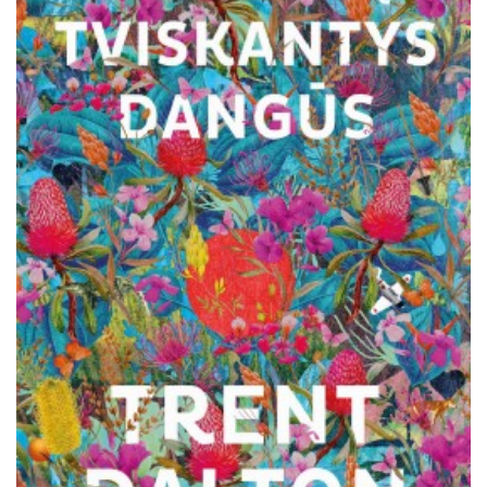
Išparduota
Trileriai, detektyvai
Klasika
Apsakymai, novelės
Poezija, pjesės
Esė
Pirmoji knyga (PK)
Lietuvių literatūros lobynas. XX amžius
Knygos vaikams ir paaugliams
Negrožinė literatūra
El. knygos
Audioknygos
Knygos su autografais
KNYGOS PIGIAU
Išparduota