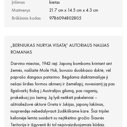
Įrišimas
kietas
Matmenys
21.7 cm x 14.5 cm x 4.3 cm
Brūkšninis kodas
9786094802805
„BERNIUKAS NURYJA VISATĄ“ AUTORIAUS NAUJAS
ROMANAS
Darvino miestas, 1942-ieji. Japonų bomboms krintant ant
žemės, našlaitė Molė Huk, buvusio duobkasio duktė, vėl
paprašo dangaus patarimo. Bėgdama daiktamaišyje ji
nešasi širdies formos akmenį ir žemėlapį, nuvesiantį ją pas
Ilgašvarkį Bobą į Australijos gilumą, pas raganių,
prakeikusį jos šeimą. Ją lydi netikėti pakeleiviai –
aštrialiežuvė aktorė Greta ir Jukijas, japonų lakūnas,
nusprendęs nebedalyvauti žudikiškame kare. Šiai trijulei
kelionėje lemta susidurti su neįtikėtino grožio Šiaurės
Teritorija ir išgyventi iki tol neįsivaizduojamais būdais.