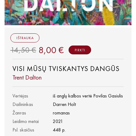
IŠTRAUKA
8,00 €
14,50 €
PIRKTI
VISI MŪSŲ TVISKANTYS DANGŪS
Trent Dalton
Vertėjas
iš anglų kalbos vertė Povilas Gasiulis
Dailininkas
Darren Holt
Žanras
romanas
Leidimo metai
2021
Psl. skaičius
448 p.