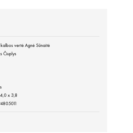
ų kalbos vertė Agnė Sūnaitė
 Čiuplys
s
14,0 x 3,8
4805011