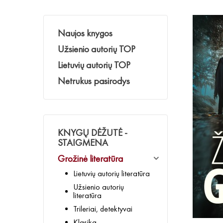
Naujos knygos
Užsienio autorių TOP
Lietuvių autorių TOP
Netrukus pasirodys
KNYGŲ DĖŽUTĖ -
STAIGMENA
Grožinė literatūra
Lietuvių autorių literatūra
Užsienio autorių
literatūra
Trileriai, detektyvai
Klasika