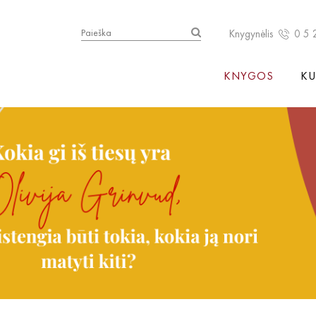
Knygynėlis
0 5 
KNYGOS
KU