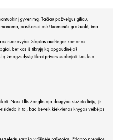
 santuokinį gyvenimą. Tačiau pažvelgus giliau,
kaip manoma, pasikorusi aukštuomenės gražuolė, ima
 poros nuosavybe. Slaptas audringas romanas.
lagiai, bet kas iš tikrųjų ką apgaudinėja?
bulą žmogžudystę tikrai privers suabejoti tuo, kuo
.
ikėti. Nors Ellis žongliruoja daugybe siužeto linijų, jis
prisideda ir tai, kad beveik kiekvienas knygos veikėjas
estselerių sąrašo viršūnėje rašytojas, Edgaro premijos