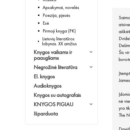
Apsakymai, novelės
Poezija, pjesės
Saimon
Esė
atsive
Pirmoji knyga (PK)
aiškėt
Dvideš
Lietuvių literatūros
lobynas. XX amžius
Dešimt
Knygos vaikams ir
Šis vi
paaugliams
buvote
Negrožinė literatūra
Įtempt
El. knygos
James
Audioknygos
Įdomia
Knygos su autografais
nė vie
KNYGOS PIGIAU
yra t
Išparduota
The N
Davida