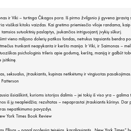
as ir Viki – turtinga Čikagos pora. Iš pirmo žvilgsnio ji gyvena įprastą
ria visiškai kitoks vaizdas. Kai gretimo priemiesčio viloje randama, 
i tamsios sutuoktinių paslaptys, įsukančios intriguojantį įvykių sūkurį.
imt vieno milijono dolerių patikos fondas, netrukus tapsiantis bendra
mečius trunkanti neapykanta ir keršto manija. Ir Viki, ir Saimonas – me
rtuoziškas psichologinis trileris apie godumą, kerštą, maniją ir galbūt to
 įsitikinę.
as, seksualus, įtraukiantis, kupinas netikėtumų ir vingiuotas pasakojimas
 Patterson
usia išsiaiškinti, kurioms istorijos dalimis – jei tokių iš viso yra – galima t
nos iš jų neapleidžia; rezultatas – nepaprastai įtraukiantis kūrinys. Dar 
ikras nepatikimumo pavyzdys.
ew York Times Book Review
s Ellisas – pagal profesiją teisėjas, karaliaujantis „New York Times“ b