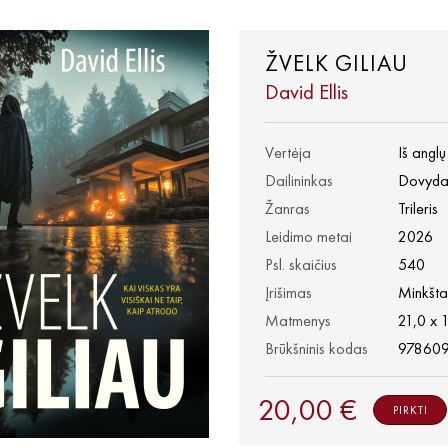
ŽVELK GILIAU
David Ellis
Vertėja
Iš angl
Dailininkas
Dovydas
Žanras
Trileris
Leidimo metai
2026
Psl. skaičius
540
Įrišimas
Minkšta
Matmenys
21,0 x 
Brūkšninis kodas
978609
20,00 €
PIRKTI