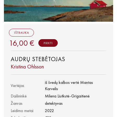
IŠTRAUKA
16,00 €
PIRKTI
AUDRŲ STEBĖTOJAS
Kristina Ohlsson
iš švedų kalbos vertė Mantas
Vertėjas
Karvelis
Dailininkė
Milena Liutkutė-Grigaitienė
Žanras
detektyvas
Leidimo metai
2022