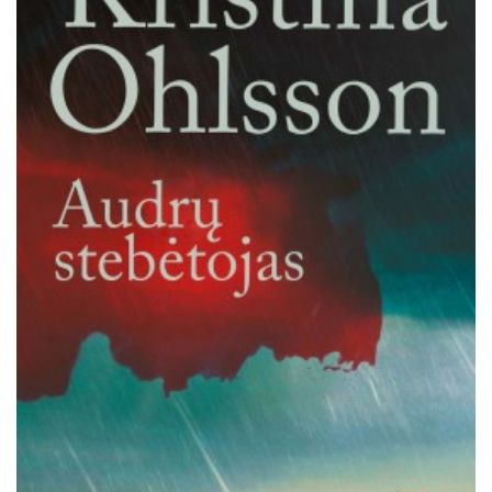
Išparduota
Trileriai, detektyvai
Klasika
Apsakymai, novelės
Poezija, pjesės
Esė
Pirmoji knyga (PK)
Lietuvių literatūros lobynas. XX amžius
Knygos vaikams ir paaugliams
Negrožinė literatūra
El. knygos
Audioknygos
Knygos su autografais
KNYGOS PIGIAU
Išparduota