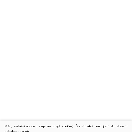
Mūsų svetainė naudoja slapukus (angl. cookies). Šie slapukai naudojami statistikos ir
rinkodaros tikslais.