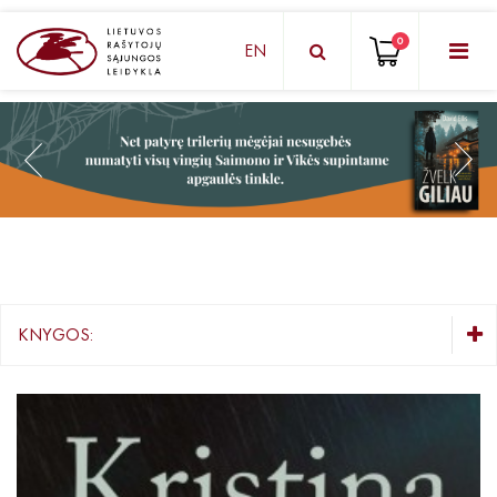
0
EN
KNYGŲ DĖŽUTĖ - STAIGMENA
Grožinė literatūra
Knygos vaikams ir paaugliams
Negrožinė literatūra
El. knygos
KNYGOS:
Audioknygos
KNYGŲ DĖŽUTĖ - STAIGMENA
Knygos su autografais
Grožinė literatūra
Lietuvių autorių literatūra
KNYGOS PIGIAU
Užsienio autorių literatūra