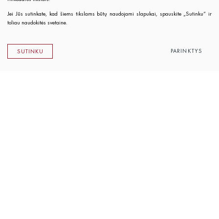
Jei Jūs sutinkate, kad šiems tikslams būtų naudojami slapukai, spauskite „Sutinku“ ir
toliau naudokitės svetaine.
PARINKTYS
SUTINKU
Lietuvos rašytojų sąjungos leidykla
K. Sirvydo g. 6, LT-01101 Vilnius
Telefonas 0 5 262 89 45
El. paštas
info@rsleidykla.lt
Leidyklos knygynėlis
K. Sirvydo g. 6, LT-01101 Vilnius