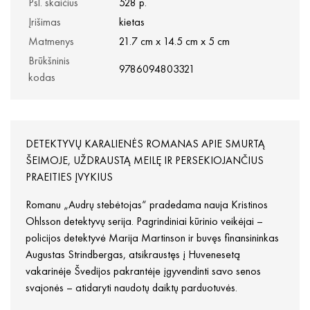
Psl. skaičius
528 p.
Įrišimas
kietas
Matmenys
21.7 cm x 14.5 cm x 5 cm
Brūkšninis
9786094803321
kodas
DETEKTYVŲ KARALIENĖS ROMANAS APIE SMURTĄ
ŠEIMOJE, UŽDRAUSTĄ MEILĘ IR PERSEKIOJANČIUS
PRAEITIES ĮVYKIUS
Romanu „Audrų stebėtojas“ pradedama nauja Kristinos
Ohlsson detektyvų serija. Pagrindiniai kūrinio veikėjai –
policijos detektyvė Marija Martinson ir buvęs finansininkas
Augustas Strindbergas, atsikraustęs į Huvenesetą
vakarinėje Švedijos pakrantėje įgyvendinti savo senos
svajonės – atidaryti naudotų daiktų parduotuvės.