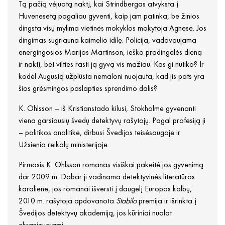
Tą pačią vėjuotą naktį, kai Strindbergas atvyksta į
Huvenesetą pagaliau gyventi, kaip jam patinka, be žinios
dingsta visų mylima vietinės mokyklos mokytoja Agnesė. Jos
dingimas sugriauna kaimelio idilę. Policija, vadovaujama
energingosios Marijos Martinson, ieško pradingėlės dieną
ir naktį, bet vilties rasti ją gyvą vis mažiau. Kas gi nutiko? Ir
kodėl Augustą užplūsta nemaloni nuojauta, kad jis pats yra
šios grėsmingos paslapties sprendimo dalis?
K. Ohlsson – iš Kristianstado kilusi, Stokholme gyvenanti
viena garsiausių švedų detektyvų rašytojų. Pagal profesiją ji
– politikos analitikė, dirbusi Švedijos teisėsaugoje ir
Užsienio reikalų ministerijoje.
Pirmasis K. Ohlsson romanas visiškai pakeitė jos gyvenimą
dar 2009 m. Dabar ji vadinama detektyvinės literatūros
karaliene, jos romanai išversti į daugelį Europos kalbų,
2010 m. rašytoja apdovanota
Stabilo
premija ir išrinkta į
Švedijos detektyvų akademiją, jos kūriniai nuolat
ekranizuojami.