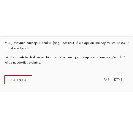
Mūsų svetainė naudoja slapukus (angl. cookies). Šie slapukai naudojami statistikos ir
rinkodaros tikslais.
Jei Jūs sutinkate, kad šiems tikslams būtų naudojami slapukai, spauskite „Sutinku“ ir
toliau naudokitės svetaine.
PARINKTYS
SUTINKU
Lietuvos rašytojų sąjungos leidykla
K. Sirvydo g. 6, LT-01101 Vilnius