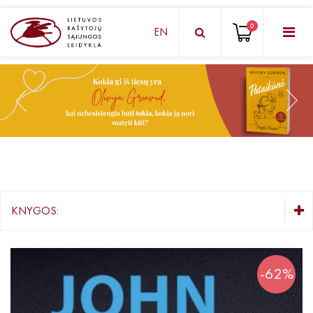
0
EN
KNYGŲ DĖŽUTĖ - STAIGMENA
Grožinė literatūra
Knygos vaikams ir paaugliams
Negrožinė literatūra
El. knygos
KNYGOS:
Audioknygos
KNYGŲ DĖŽUTĖ - STAIGMENA
Knygos su autografais
Grožinė literatūra
-62%
Lietuvių autorių literatūra
KNYGOS PIGIAU
Užsienio autorių literatūra