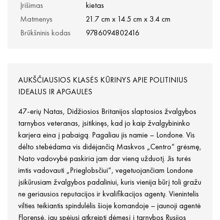
Įrišimas
kietas
Matmenys
21.7 cm x 14.5 cm x 3.4 cm
Brūkšninis kodas
9786094802416
AUKŠČIAUSIOS KLASĖS KŪRINYS APIE POLITINIUS
IDEALUS IR APGAULES
47-erių Natas, Didžiosios Britanijos slaptosios žvalgybos
tarnybos veteranas, įsitikinęs, kad jo kaip žvalgybininko
karjera eina į pabaigą. Pagaliau jis namie – Londone. Vis
dėlto stebėdama vis didėjančią Maskvos „Centro“ grėsmę,
Nato vadovybė paskiria jam dar vieną užduotį. Jis turės
imtis vadovauti „Prieglobsčiui“, vegetuojančiam Londone
įsikūrusiam žvalgybos padaliniui, kuris vienija būrį toli gražu
ne geriausios reputacijos ir kvalifikacijos agentų. Vienintelis
vilties teikiantis spindulėlis šioje komandoje – jaunoji agentė
Florensė, jau spėjusi atkreipti dėmesį į tarnybos Rusijos