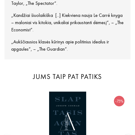
Taylor, „The Spectator“.
„Kandžiai šiuolaikiška [...] Kiekviena nauja Le Carré knyga
– maloniai vis kitokia, unikaliai prikaustanti dėmesį“, – „The
Economist“.
„Aukščiausios klasės kūrinys apie politinius idealus ir
apgaules“, – „The Guardian“.
JUMS TAIP PAT PATIKS
-75%