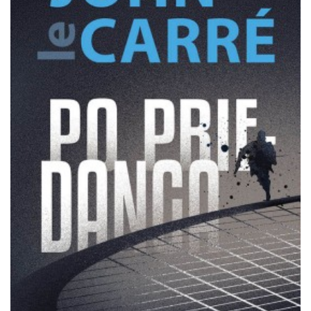
Išparduota
Trileriai, detektyvai
Klasika
Apsakymai, novelės
Poezija, pjesės
Esė
Pirmoji knyga (PK)
Lietuvių literatūros lobynas. XX amžius
Knygos vaikams ir paaugliams
Negrožinė literatūra
El. knygos
Audioknygos
Knygos su autografais
KNYGOS PIGIAU
Išparduota