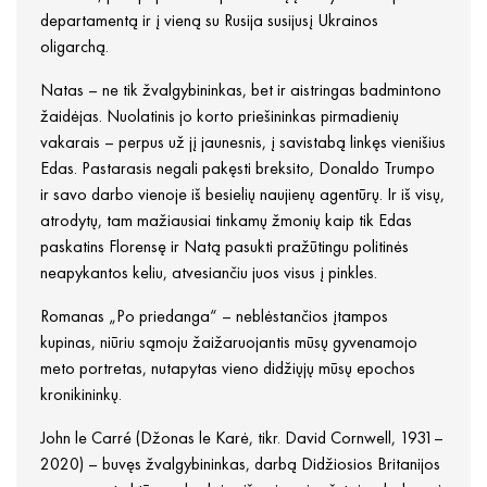
departamentą ir į vieną su Rusija susijusį Ukrainos
oligarchą.
Natas – ne tik žvalgybininkas, bet ir aistringas badmintono
žaidėjas. Nuolatinis jo korto priešininkas pirmadienių
vakarais – perpus už jį jaunesnis, į savistabą linkęs vienišius
Edas. Pastarasis negali pakęsti breksito, Donaldo Trumpo
ir savo darbo vienoje iš besielių naujienų agentūrų. Ir iš visų,
atrodytų, tam mažiausiai tinkamų žmonių kaip tik Edas
paskatins Florensę ir Natą pasukti pražūtingu politinės
neapykantos keliu, atvesiančiu juos visus į pinkles.
Romanas „Po priedanga“ – neblėstančios įtampos
kupinas, niūriu sąmoju žaižaruojantis mūsų gyvenamojo
meto portretas, nutapytas vieno didžiųjų mūsų epochos
kronikininkų.
John le Carré (Džonas le Karė, tikr. David Cornwell, 1931–
2020) – buvęs žvalgybininkas, darbą Didžiosios Britanijos