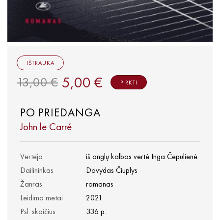
IŠTRAUKA
5,00 €
13,00 €
PIRKTI
PO PRIEDANGA
John le Carré
Vertėja
iš anglų kalbos vertė Inga Čepulienė
Dailininkas
Dovydas Čiuplys
Žanras
romanas
Leidimo metai
2021
Psl. skaičius
336 p.