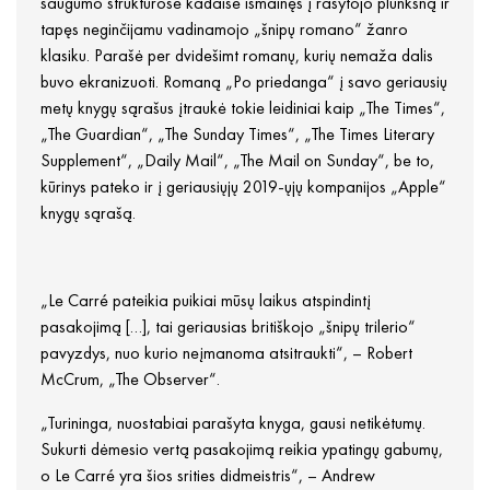
saugumo struktūrose kadaise išmainęs į rašytojo plunksną ir
tapęs neginčijamu vadinamojo „šnipų romano“ žanro
klasiku. Parašė per dvidešimt romanų, kurių nemaža dalis
buvo ekranizuoti. Romaną „Po priedanga“ į savo geriausių
metų knygų sąrašus įtraukė tokie leidiniai kaip „The Times“,
„The Guardian“, „The Sunday Times“, „The Times Literary
Supplement“, „Daily Mail“, „The Mail on Sunday“, be to,
kūrinys pateko ir į geriausiųjų 2019-ųjų kompanijos „Apple“
knygų sąrašą.
„Le Carré pateikia puikiai mūsų laikus atspindintį
pasakojimą […], tai geriausias britiškojo „šnipų trilerio“
pavyzdys, nuo kurio neįmanoma atsitraukti“, – Robert
McCrum, „The Observer“.
„Turininga, nuostabiai parašyta knyga, gausi netikėtumų.
Sukurti dėmesio vertą pasakojimą reikia ypatingų gabumų,
o Le Carré yra šios srities didmeistris“, – Andrew