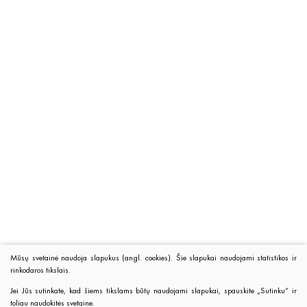
Mūsų svetainė naudoja slapukus (angl. cookies). Šie slapukai naudojami statistikos ir
rinkodaros tikslais.
Jei Jūs sutinkate, kad šiems tikslams būtų naudojami slapukai, spauskite „Sutinku“ ir
toliau naudokitės svetaine.