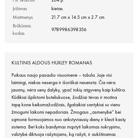
Įrišimas
kietas
Matmenys
21.7 cm x 14.5 cm x 2.7 cm
Brūkšninis
9789986398356
kodas
KULTINIS ALDOUS HUXLEY ROMANAS
Puikaus naujo pasaulio visuomenė – tobula. Joje visi
laimingi, niekas neserga ir išoriškai nesensta. Čia nėra
jausmų, nėra senų dalykų, ypač tokių atgyvenų kaip kultūra.
Kūdikiai išpilstomi buteliukuose, žodžiai tėvas ir motina
tapę kone keiksmažodžiais, ilgalaikiai santykiai su vienu
žmogumi laikomi nepadoriais. Žmogaus „asmenybė“ bei
sąmonė formuojamos nuo ankstyviausių dienų ir klesti kastų
sistema. Bet koks bandymas mąstyti laikomas nukrypimu,
valstybė diktuoja rašytojams, ką rašyti, ir aukštinamas