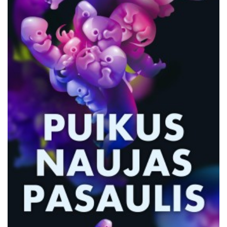
Išparduota
Trileriai, detektyvai
Klasika
Apsakymai, novelės
Poezija, pjesės
Esė
Pirmoji knyga (PK)
Lietuvių literatūros lobynas. XX amžius
Knygos vaikams ir paaugliams
Negrožinė literatūra
El. knygos
Audioknygos
Knygos su autografais
KNYGOS PIGIAU
Išparduota