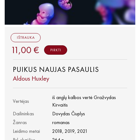
IŠTRAUKA
11,00 €
PIRKTI
PUIKUS NAUJAS PASAULIS
Aldous Huxley
iš anglų kalbos vertė Gražvydas
Vertėjas
Kirvaitis
Dailininkas
Dovydas Čiuplys
Žanras
romanas
Leidimo metai
2018, 2019, 2021
Psl. skaičius
264 p.