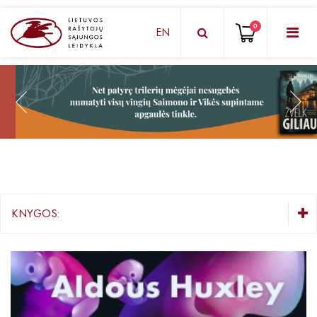
0
EN
KNYGŲ DĖŽUTĖ - STAIGMENA
Grožinė literatūra
Knygos vaikams ir paaugliams
Negrožinė literatūra
El. knygos
KNYGOS:
Audioknygos
KNYGŲ DĖŽUTĖ - STAIGMENA
Knygos su autografais
Grožinė literatūra
Lietuvių autorių literatūra
KNYGOS PIGIAU
Užsienio autorių literatūra