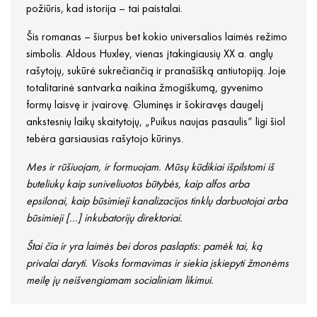
požiūris, kad istorija – tai paistalai.
Šis romanas – šiurpus bet kokio universalios laimės režimo
simbolis. Aldous Huxley, vienas įtakingiausių XX a. anglų
rašytojų, sukūrė sukrečiančią ir pranašišką antiutopiją. Joje
totalitarinė santvarka naikina žmogiškumą, gyvenimo
formų laisvę ir įvairovę. Gluminęs ir šokiravęs daugelį
ankstesnių laikų skaitytojų, „Puikus naujas pasaulis“ ligi šiol
tebėra garsiausias rašytojo kūrinys.
Mes ir rūšiuojam, ir formuojam. Mūsų kūdikiai išpilstomi iš
buteliukų kaip suniveliuotos būtybės, kaip alfos arba
epsilonai, kaip būsimieji kanalizacijos tinklų darbuotojai arba
būsimieji [...] inkubatorijų direktoriai.
Štai čia ir yra laimės bei doros paslaptis: pamėk tai, ką
privalai daryti. Visoks formavimas ir siekia įskiepyti žmonėms
meilę jų neišvengiamam socialiniam likimui.