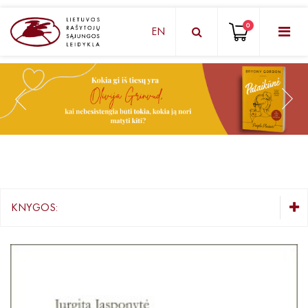
0
EN
KNYGŲ DĖŽUTĖ - STAIGMENA
Grožinė literatūra
Knygos vaikams ir paaugliams
Negrožinė literatūra
El. knygos
KNYGOS:
Audioknygos
KNYGŲ DĖŽUTĖ - STAIGMENA
Knygos su autografais
Grožinė literatūra
Knygos vaikams ir paaugliams
KNYGOS PIGIAU
Negrožinė literatūra