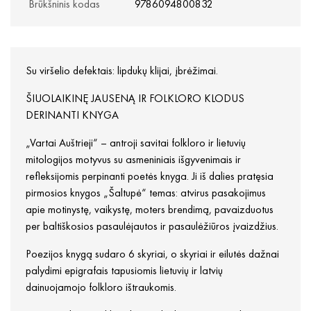
Brūkšninis kodas
9786094800832
Su viršelio defektais: lipdukų klijai, įbrėžimai.
ŠIUOLAIKINĘ JAUSENĄ IR FOLKLORO KLODUS
DERINANTI KNYGA
„Vartai Auštrieji“ – antroji savitai folkloro ir lietuvių
mitologijos motyvus su asmeniniais išgyvenimais ir
refleksijomis perpinanti poetės knyga. Ji iš dalies pratęsia
pirmosios knygos „Šaltupė“ temas: atvirus pasakojimus
apie motinystę, vaikystę, moters brendimą, pavaizduotus
per baltiškosios pasaulėjautos ir pasaulėžiūros įvaizdžius.
Poezijos knygą sudaro 6 skyriai, o skyriai ir eilutės dažnai
palydimi epigrafais tapusiomis lietuvių ir latvių
dainuojamojo folkloro ištraukomis.