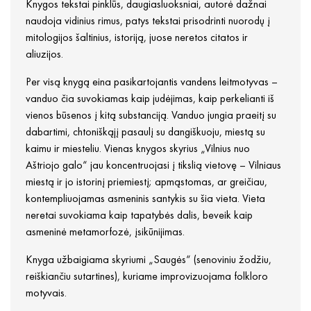
Knygos tekstai pinklūs, daugiasluoksniai, autorė dažnai
naudoja vidinius rimus, patys tekstai prisodrinti nuorodų į
mitologijos šaltinius, istoriją, juose neretos citatos ir
aliuzijos.
Per visą knygą eina pasikartojantis vandens leitmotyvas –
vanduo čia suvokiamas kaip judėjimas, kaip perkelianti iš
vienos būsenos į kitą substanciją. Vanduo jungia praeitį su
dabartimi, chtoniškąjį pasaulį su dangiškuoju, miestą su
kaimu ir miesteliu. Vienas knygos skyrius „Vilnius nuo
Aštriojo galo“ jau koncentruojasi į tikslią vietovę – Vilniaus
miestą ir jo istorinį priemiestį; apmąstomas, ar greičiau,
kontempliuojamas asmeninis santykis su šia vieta. Vieta
neretai suvokiama kaip tapatybės dalis, beveik kaip
asmeninė metamorfozė, įsikūnijimas.
Knyga užbaigiama skyriumi „Saugės“ (senoviniu žodžiu,
reiškiančiu sutartines), kuriame improvizuojama folkloro
motyvais.