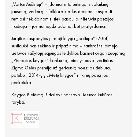
„Vartai Auštrieji“ – įdomiai ir talentingai šiuolaikinę
jauseną, verlibrą ir folkloro klodus derinanti knyga. Ji
remiasi tiek dainomis, tiek pasaulio ir lietuvių poezijos
tradicija – jos nemėgdžiodama, bet pratęsdama.
Jurgitos Jasponytės pirmoji knyga „Šaltupė“ (2014)
susilaukė pasisekimo ir pripažinimo – rankraštis laimėjo
Lietuvos rašytojų sąjungos leidyklos kasmet organizuojamą
„Pirmosios knygos“ konkursą, leidinys buvo įvertintas
Zigmo Gėlės premiją už geriausią poezijos debiutą,
pateko į 2014-ųjų „Metų knygos“ rinkimų poezijos
penketuką.
Knygos išleidimą iš dalies finansavo Lietuvos kultūros
taryba.