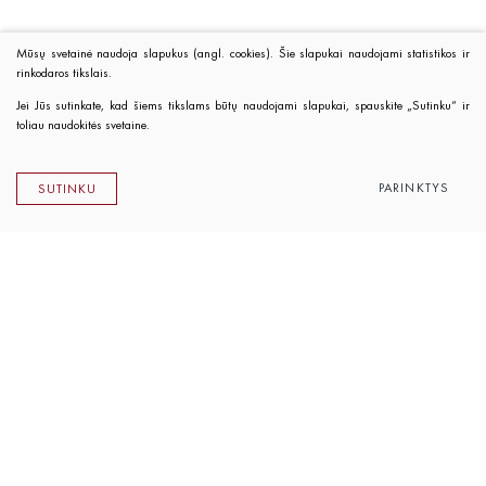
Mūsų svetainė naudoja slapukus (angl. cookies). Šie slapukai naudojami statistikos ir
rinkodaros tikslais.
Jei Jūs sutinkate, kad šiems tikslams būtų naudojami slapukai, spauskite „Sutinku“ ir
toliau naudokitės svetaine.
PARINKTYS
SUTINKU
Lietuvos rašytojų sąjungos leidykla
K. Sirvydo g. 6, LT-01101 Vilnius
Telefonas 0 5 262 89 45
El. paštas
info@rsleidykla.lt