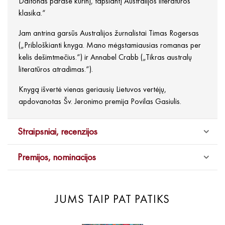
Daltonas parašė kūrinį, tapsiantį Australijos literatūros
klasika.“
Jam antrina garsūs Australijos žurnalistai Timas Rogersas
(„Pribloškianti knyga. Mano mėgstamiausias romanas per
kelis dešimtmečius.“) ir Annabel Crabb („Tikras australų
literatūros atradimas.“).
Knygą išvertė vienas geriausių Lietuvos vertėjų,
apdovanotas Šv. Jeronimo premija Povilas Gasiulis.
Straipsniai, recenzijos
Premijos, nominacijos
JUMS TAIP PAT PATIKS