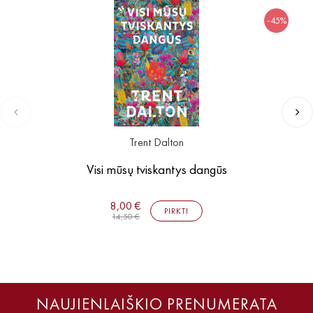
-45%
Trent Dalton
Visi mūsų tviskantys dangūs
8,00 €
PIRKTI
14,50 €
NAUJIENLAIŠKIO PRENUMERATA