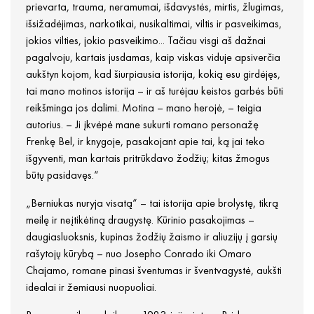
prievarta, trauma, neramumai, išdavystės, mirtis, žlugimas,
išsižadėjimas, narkotikai, nusikaltimai, viltis ir pasveikimas,
jokios vilties, jokio pasveikimo... Tačiau visgi aš dažnai
pagalvoju, kartais jusdamas, kaip viskas viduje apsiverčia
aukštyn kojom, kad šiurpiausia istorija, kokią esu girdėjęs,
tai mano motinos istorija – ir aš turėjau keistos garbės būti
reikšminga jos dalimi. Motina – mano herojė, – teigia
autorius. – Ji įkvėpė mane sukurti romano personažę
Frenkę Bel, ir knygoje, pasakojant apie tai, ką jai teko
išgyventi, man kartais pritrūkdavo žodžių; kitas žmogus
būtų pasidavęs.“
„Berniukas nuryja visatą“ – tai istorija apie brolystę, tikrą
meilę ir neįtikėtiną draugystę. Kūrinio pasakojimas –
daugiasluoksnis, kupinas žodžių žaismo ir aliuzijų į garsių
rašytojų kūrybą – nuo Josepho Conrado iki Omaro
Chajamo, romane pinasi šventumas ir šventvagystė, aukšti
idealai ir žemiausi nuopuoliai.