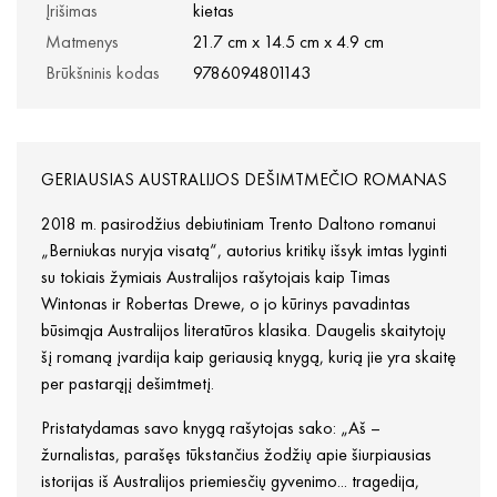
Įrišimas
kietas
Matmenys
21.7 cm x 14.5 cm x 4.9 cm
Brūkšninis kodas
9786094801143
GERIAUSIAS AUSTRALIJOS DEŠIMTMEČIO ROMANAS
2018 m. pasirodžius debiutiniam Trento Daltono romanui
„Berniukas nuryja visatą“, autorius kritikų išsyk imtas lyginti
su tokiais žymiais Australijos rašytojais kaip Timas
Wintonas ir Robertas Drewe, o jo kūrinys pavadintas
būsimąja Australijos literatūros klasika. Daugelis skaitytojų
šį romaną įvardija kaip geriausią knygą, kurią jie yra skaitę
per pastarąjį dešimtmetį.
Pristatydamas savo knygą rašytojas sako: „Aš –
žurnalistas, parašęs tūkstančius žodžių apie šiurpiausias
istorijas iš Australijos priemiesčių gyvenimo... tragedija,