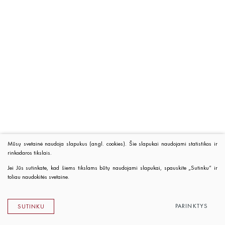
Mūsų svetainė naudoja slapukus (angl. cookies). Šie slapukai naudojami statistikos ir
rinkodaros tikslais.
Jei Jūs sutinkate, kad šiems tikslams būtų naudojami slapukai, spauskite „Sutinku“ ir
toliau naudokitės svetaine.
PARINKTYS
SUTINKU