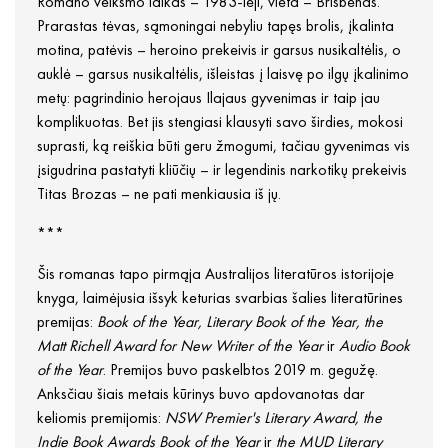
Romano veiksmo laikas – 1983-ieji, vieta – Brisbenas.
Prarastas tėvas, sąmoningai nebyliu tapęs brolis, įkalinta
motina, patėvis – heroino prekeivis ir garsus nusikaltėlis, o
auklė – garsus nusikaltėlis, išleistas į laisvę po ilgų įkalinimo
metų: pagrindinio herojaus Ilajaus gyvenimas ir taip jau
komplikuotas. Bet jis stengiasi klausyti savo širdies, mokosi
suprasti, ką reiškia būti geru žmogumi, tačiau gyvenimas vis
įsigudrina pastatyti kliūčių – ir legendinis narkotikų prekeivis
Titas Brozas – ne pati menkiausia iš jų.
***
Šis romanas tapo pirmąja Australijos literatūros istorijoje
knyga, laimėjusia išsyk keturias svarbias šalies literatūrines
premijas:
Book of the Year, Literary Book of the Year, the
Matt Richell Award for New Writer of the Year
ir
Audio Book
of the Year
. Premijos buvo paskelbtos 2019 m. gegužę.
Anksčiau šiais metais kūrinys buvo apdovanotas dar
keliomis premijomis:
NSW Premier's Literary Award, the
Indie Book Awards Book of the Year
ir
the MUD Literary