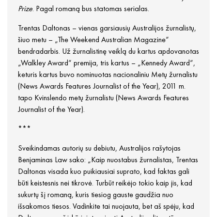
Prize
. Pagal romaną bus statomas serialas.
Trentas Daltonas – vienas garsiausių Australijos žurnalistų,
šiuo metu – „The Weekend Australian Magazine“
bendradarbis. Už žurnalistinę veiklą du kartus apdovanotas
„Walkley Award“ premija, tris kartus – „Kennedy Award“,
keturis kartus buvo nominuotas nacionaliniu Metų žurnalistu
(News Awards Features Journalist of the Year), 2011 m.
tapo Kvinslendo metų žurnalistu (News Awards Features
Journalist of the Year).
***
Sveikindamas autorių su debiutu, Australijos rašytojas
Benjaminas Law sako: „Kaip nuostabus žurnalistas, Trentas
Daltonas visada kuo puikiausiai suprato, kad faktas gali
būti keistesnis nei tikrovė. Turbūt reikėjo tokio kaip jis, kad
sukurtų šį romaną, kuris tiesiog gauste gaudžia nuo
išsakomos tiesos. Vadinkite tai nuojauta, bet aš spėju, kad