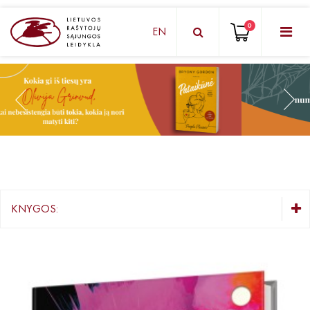
0
EN
KNYGŲ DĖŽUTĖ - STAIGMENA
Grožinė literatūra
Knygos vaikams ir paaugliams
Negrožinė literatūra
El. knygos
KNYGOS:
Audioknygos
KNYGŲ DĖŽUTĖ - STAIGMENA
Knygos su autografais
Grožinė literatūra
Knygos vaikams ir paaugliams
KNYGOS PIGIAU
Negrožinė literatūra