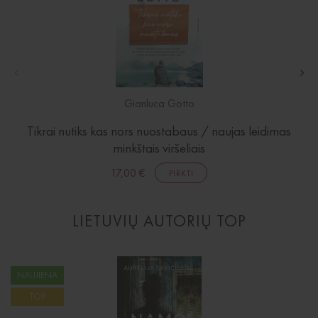
Gianluca Gotto
Tikrai nutiks kas nors nuostabaus / naujas leidimas
minkštais viršeliais
17,00 €
PIRKTI
LIETUVIŲ AUTORIŲ TOP
NAUJIENA
TOP