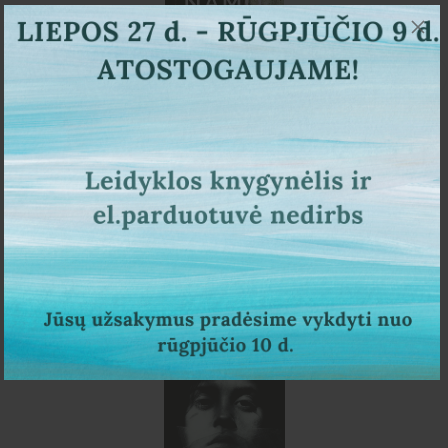
Aurelija Savickienė
Namo šnabždesiai
15,00 €
PIRKTI
NETRUKUS PASIRODYS
REZERVUOK