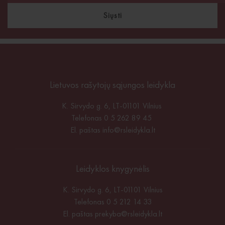
Siųsti
Lietuvos rašytojų sąjungos leidykla
K. Sirvydo g. 6, LT-01101 Vilnius
Telefonas 0 5 262 89 45
El. paštas
info@rsleidykla.lt
Leidyklos knygynėlis
K. Sirvydo g. 6, LT-01101 Vilnius
Telefonas 0 5 212 14 33
El. paštas
prekyba@rsleidykla.lt