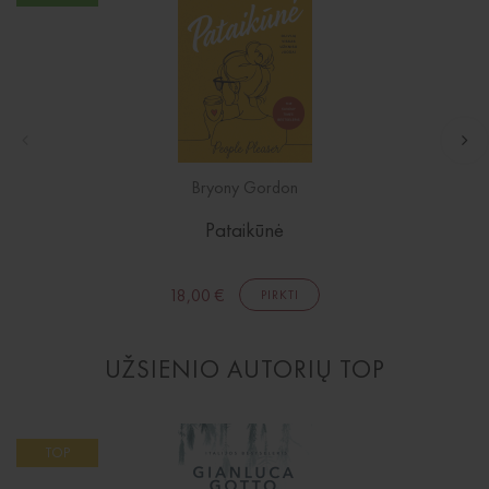
Išparduota
El. knygos
Audioknygos
Knygos su autografais
KNYGOS PIGIAU
Išparduota
Bryony Gordon
Pataikūnė
18,00 €
PIRKTI
UŽSIENIO AUTORIŲ TOP
TOP