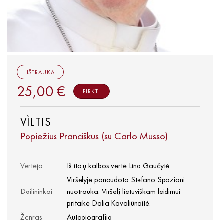
IŠTRAUKA
25,00 €
PIRKTI
VÌLTIS
Popiežius Pranciškus (su Carlo Musso)
Vertėja
Iš italų kalbos vertė Lina Gaučytė
Viršelyje panaudota Stefano Spaziani
Dailininkai
nuotrauka. Viršelį lietuviškam leidimui
pritaikė Dalia Kavaliūnaitė.
Žanras
Autobiografija