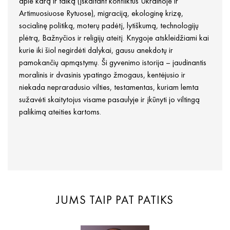
apie karą ir taiką (įskaitant konfliktus Ukrainoje ir
Artimuosiuose Rytuose), migraciją, ekologinę krizę,
socialinę politiką, moterų padėtį, lytiškumą, technologijų
plėtrą, Bažnyčios ir religijų ateitį. Knygoje atskleidžiami kai
kurie iki šiol negirdėti dalykai, gausu anekdotų ir
pamokančių apmąstymų. Ši gyvenimo istorija – jaudinantis
moralinis ir dvasinis ypatingo žmogaus, kentėjusio ir
niekada nepraradusio vilties, testamentas, kuriam lemta
sužavėti skaitytojus visame pasaulyje ir įkūnyti jo viltingą
palikimą ateities kartoms.
JUMS TAIP PAT PATIKS