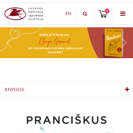
0
EN
KNYGŲ DĖŽUTĖ - STAIGMENA
Grožinė literatūra
Knygos vaikams ir paaugliams
Negrožinė literatūra
El. knygos
KNYGOS:
Audioknygos
KNYGŲ DĖŽUTĖ - STAIGMENA
Knygos su autografais
Grožinė literatūra
Knygos vaikams ir paaugliams
KNYGOS PIGIAU
Negrožinė literatūra