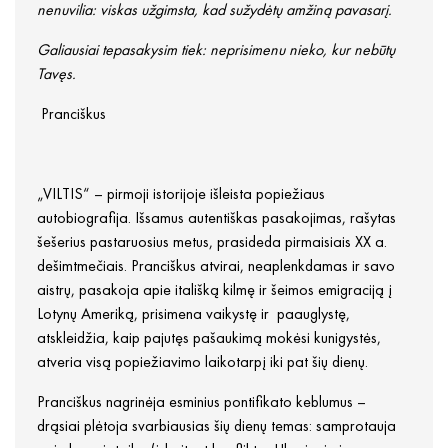
nenuvilia: viskas užgimsta, kad sužydėtų amžiną pavasarį.
Galiausiai tepasakysim tiek: neprisimenu nieko, kur nebūtų
Tavęs.
Pranciškus
„VILTIS“ – pirmoji istorijoje išleista popiežiaus
autobiografija. Išsamus autentiškas pasakojimas, rašytas
šešerius pastaruosius metus, prasideda pirmaisiais XX a.
dešimtmečiais. Pranciškus atvirai, neaplenkdamas ir savo
aistrų, pasakoja apie itališką kilmę ir šeimos emigraciją į
Lotynų Ameriką, prisimena vaikystę ir paauglystę,
atskleidžia, kaip pajutęs pašaukimą mokėsi kunigystės,
atveria visą popiežiavimo laikotarpį iki pat šių dienų.
Pranciškus nagrinėja esminius pontifikato keblumus –
drąsiai plėtoja svarbiausias šių dienų temas: samprotauja