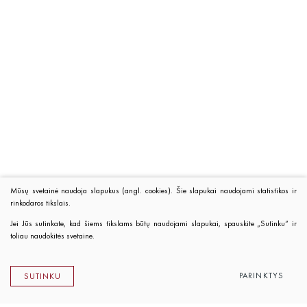
Mūsų svetainė naudoja slapukus (angl. cookies). Šie slapukai naudojami statistikos ir
rinkodaros tikslais.
Jei Jūs sutinkate, kad šiems tikslams būtų naudojami slapukai, spauskite „Sutinku“ ir
toliau naudokitės svetaine.
PARINKTYS
SUTINKU