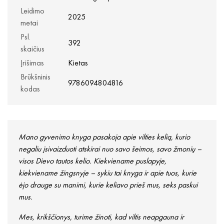
Leidimo
2025
metai
Psl.
392
skaičius
Įrišimas
Kietas
Brūkšninis
9786094804816
kodas
Mano gyvenimo knyga pasakoja apie vilties kelią, kurio
negaliu įsivaizduoti atskirai nuo savo šeimos, savo žmonių –
visos Dievo tautos kelio. Kiekviename puslapyje,
kiekviename žingsnyje – sykiu tai knyga ir apie tuos, kurie
ėjo drauge su manimi, kurie keliavo prieš mus, seks paskui
mus.
Mes, krikščionys, turime žinoti, kad viltis neapgauna ir