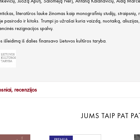
kevičių, Juozą Aputį, Salomėją Nėrį, Antaną Kalanavičių, Aidą Marčėną,
ntickas, literatūros lauke žinomas kaip monografinių studijų, straipsnių, re
e pasirodo ir kitoks. Trumpi jo užrašai kuria vaizdą, nuotaiką, aliuzijas, ir
encinės rezignacijos spalvų.
 išleidimą iš dalies finansavo Lietuvos kultūros taryba.
psniai, recenzijos
JUMS TAIP PAT PA
PREMIJA