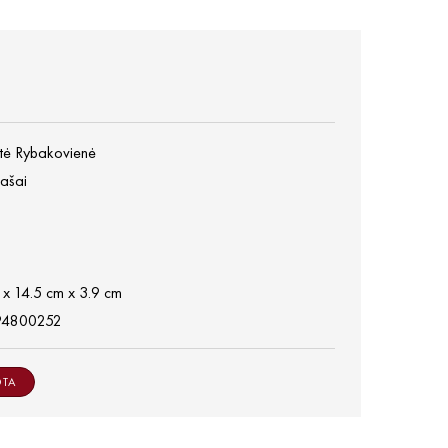
tė Rybakovienė
rašai
 x 14.5 cm x 3.9 cm
94800252
OTA