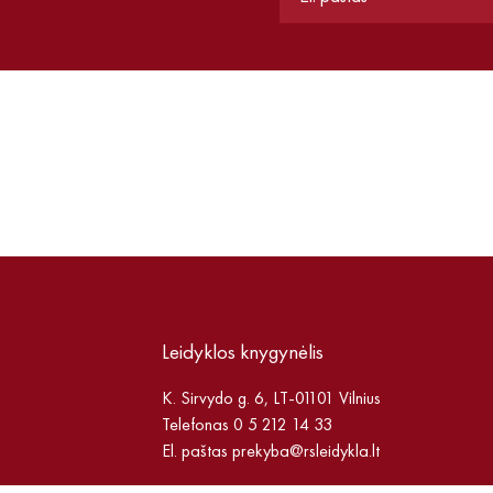
Leidyklos knygynėlis
K. Sirvydo g. 6, LT-01101 Vilnius
Telefonas 0 5 212 14 33
El. paštas
prekyba@rsleidykla.lt