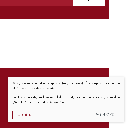
Mūsų svetainė naudoja slapukus (angl. cookies). Šie slapukai naudojami
statistikos ir rinkodaros tikslais.
Nuorodos
Jei Jūs sutinkate, kad šiems tikslams būtų naudojami slapukai, spauskite
„Sutinku“ ir toliau naudokitės svetaine.
Kaip pirkti
Taisyklės
PARINKTYS
SUTINKU
Privatumo politika