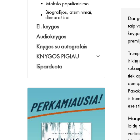
Mokslo populiarinimo
Biografijos, atsiminimai,
dienoraščiai
Dar gu
El. knygos
taip v
knyga.
Audioknygos
premij
Knygos su autografais
Trumpi
KNYGOS PIGIAU
ir kit
Išparduota
sukaup
tiek a
apmąst
Pasako
ir tre
eseist
Margas
laidų 
vertin