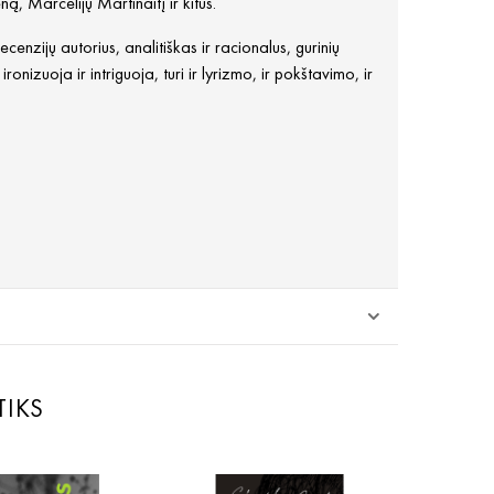
 Marcelijų Martinaitį ir kitus.
cenzijų autorius, analitiškas ir racionalus, gurinių
onizuoja ir intriguoja, turi ir lyrizmo, ir pokštavimo, ir
TIKS