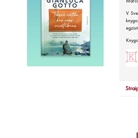
Marcin
V. Sve
knygoj
egzist
Knygos
Strai