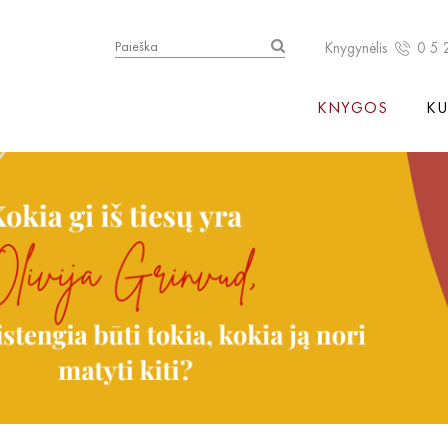
Knygynėlis
0 5 
KNYGOS
KU