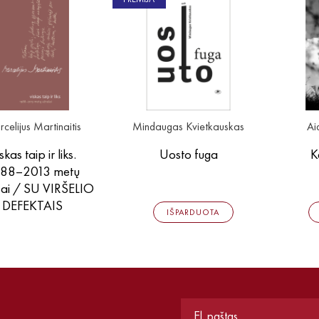
celijus Martinaitis
Mindaugas Kvietkauskas
Ai
skas taip ir liks.
Uosto fuga
K
88–2013 metų
šai / SU VIRŠELIO
DEFEKTAIS
IŠPARDUOTA