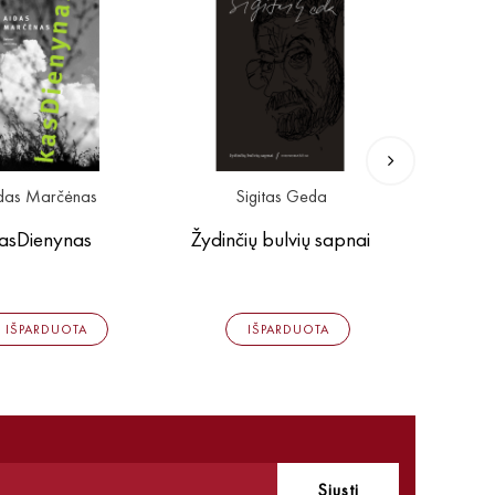
das Marčėnas
Sigitas Geda
Leonar
asDienynas
Žydinčių bulvių sapnai
P
IŠPARDUOTA
IŠPARDUOTA
Siųsti