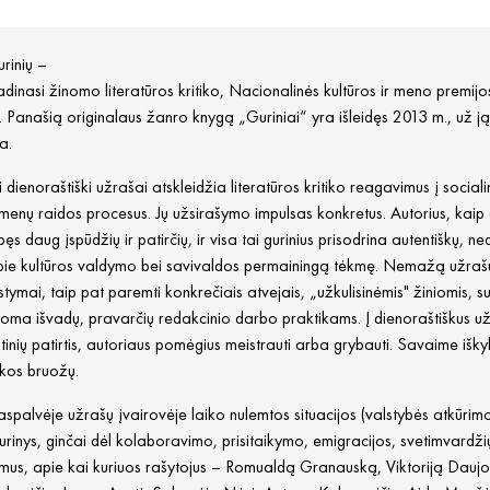
rinių –
adinasi žinomo literatūros kritiko, Nacionalinės kultūros ir meno premij
 Panašią originalaus žanro knygą „Guriniai“ yra išleidęs 2013 m., už ją
a.
 dienoraštiški užrašai atskleidžia literatūros kritiko reagavimus į sociali
ų menų raidos procesus. Jų užsirašymo impulsas konkretus. Autorius, kaip a
ęs daug įspūdžių ir patirčių, ir visa tai gurinius prisodrina autentiškų,
pie kultūros valdymo bei savivaldos permainingą tėkmę. Nemažą užrašų 
ymai, taip pat paremti konkrečiais atvejais, „užkulisinėmis" žiniomis, susi
ma išvadų, pravarčių redakcinio darbo praktikams. Į dienoraštiškus užra
mtinių patirtis, autoriaus pomėgius meistrauti arba grybauti. Savaime išky
ikos bruožų.
palvėje užrašų įvairovėje laiko nulemtos situacijos (valstybės atkūrimo 
turinys, ginčai dėl kolaboravimo, prisitaikymo, emigracijos, svetimvardži
imus, apie kai kuriuos rašytojus – Romualdą Granauską, Viktoriją Daujo