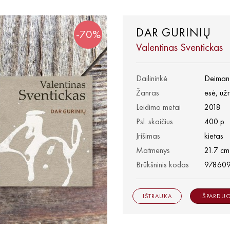
DAR GURINIŲ
-70%
Valentinas Sventickas
Dailininkė
Deiman
Žanras
esė, už
Leidimo metai
2018
Psl. skaičius
400 p.
Įrišimas
kietas
Matmenys
21.7 cm
Brūkšninis kodas
97860
IŠTRAUKA
IŠPARDU