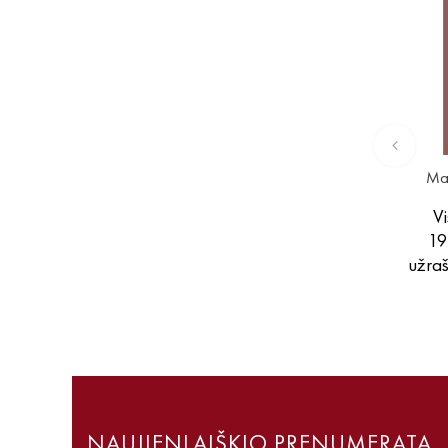
Mar
Vi
19
užra
NAUJIENLAIŠKIO PRENUMERATA