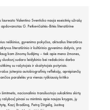
os laureato Valentino Sventicko nauja eseistinių užrašų
 apdovanotas G. Petkevičaitės-Bitės literatūrine
nius reiškinius, gyvenimo pokyčius, aktualius literatūros
ktyvus literatūrinio ir kultūrinio gyvenimo dalyvis, yra
 nedaug kam žinomų liudijimų – tiek apie meno žmones,
sluoksnį sudaro leidybinio bei redakcinio darbo
tikimų su rašytojais ir skaitytojais potyriais.
šus įsiterpia autobiografinių refleksijų, aprėpiančių
lančios paralelės yra vienas ryškiausių kritiko
šimtmetis, nacionalinio transliuotojo sukaktims skirtų
ų rašybos) pinasi su mintimis apie naujas knygas, jų
tytę, Kazį Bradūną, Petrą Dirgėlą, Justiną