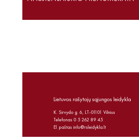
Lietuvos rašytojų sąjungos leidykla
K. Sirvydo g. 6, LT-01101 Vilnius
Telefonas 0 5 262 89 45
El. paštas
info@rsleidykla.lt