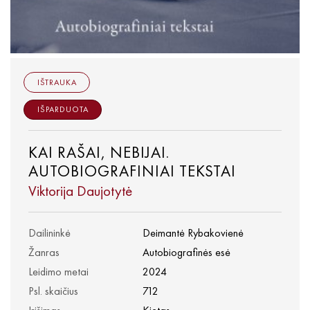
IŠTRAUKA
IŠPARDUOTA
KAI RAŠAI, NEBIJAI.
AUTOBIOGRAFINIAI TEKSTAI
Viktorija Daujotytė
Dailininkė
Deimantė Rybakovienė
Žanras
Autobiografinės esė
Leidimo metai
2024
Psl. skaičius
712