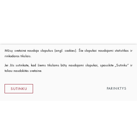
Mūsų svetainė naudoja slapukus (angl. cookies). Šie slapukai naudojami statistikos ir
rinkodaros tikslais.
Jei Jūs sutinkate, kad šiems tikslams būtų naudojami slapukai, spauskite „Sutinku“ ir
toliau naudokitės svetaine.
PARINKTYS
SUTINKU
Lietuvos rašytojų sąjungos leidykla