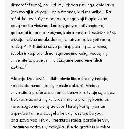
dienoraštiškumo), nei liudijimų, visada rizikingų, apie laiką
(ankstyvąjį ir vėlyvąjį), apie žmones, kuriuos sutikau. Kai
rašai, kai esi rašymo pagauta, negalvoji ir apie visad
bauginančią viešumą, kuri knygai yra neišvengiama,
galiausiai ir norima. Rašymu, kaip ir naujai iš
patirties tekstų
aiškėjo
,
laikau ne akademinį, o laisvesnę, kūrybiškesnę
raišką. <...> Bandau savo pirminį, patirtinį
universumą
suvokti ir kaip brendimo, sąmonėjimo kelią, vedusį ir į
universitetą, padėjusį ir didžiajame bendrume išlikti
atskirai.“
Viktorija Daujotytė – iškili lietuvių literatūros tyrinėtoja,
habilituota humanitarinių mokslų daktarė, Vilniaus
universiteto profesorė emeritė, Lietuvos rašytojų sąjungos,
Lietuvos nacionalinių kultūros ir meno premijų komisijos
narė. Išugdė ne vieną Lietuvos literatų kartą, įvairiais
aspektais tyrinėjo daugelio lietuvių rašytojų kūrybą,
analizavo visą lietuvių literatūros raidą, parašė lietuvių
literatūros vadovėlių mokyklai, išleido grožinės kūrybos.