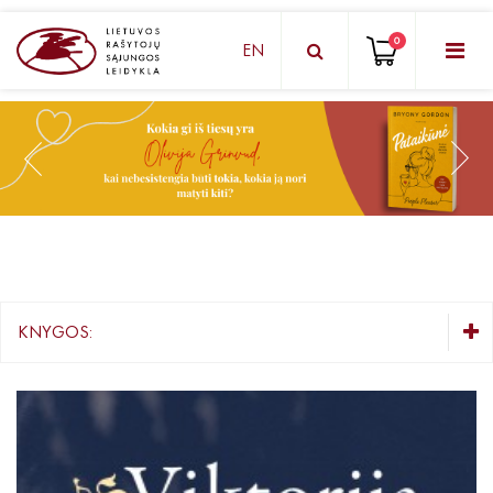
0
EN
KNYGŲ DĖŽUTĖ - STAIGMENA
Grožinė literatūra
Knygos vaikams ir paaugliams
Negrožinė literatūra
El. knygos
KNYGOS:
Audioknygos
KNYGŲ DĖŽUTĖ - STAIGMENA
Knygos su autografais
Grožinė literatūra
Knygos vaikams ir paaugliams
KNYGOS PIGIAU
Negrožinė literatūra