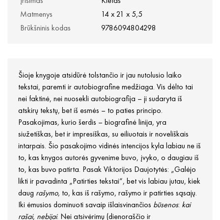
Įrišimas
Kietas
Matmenys
14 x 21 x 5,5
Brūkšninis kodas
9786094804298
Šioje knygoje atsidūrė tolstančio ir jau nutolusio laiko
tekstai, paremti ir autobiografine medžiaga. Vis dėlto tai
nei faktinė, nei nuosekli autobiografija – ji sudaryta iš
atskirų tekstų, bet iš esmės – to paties principo.
Pasakojimas
,
kurio šerdis – biografinė linija, yra
siužetiškas, bet ir impresiškas, su eiliuotais ir noveliškais
intarpais. Šio pasakojimo vidinės intencijos kyla labiau ne iš
to, kas knygos autorės gyvenime buvo, įvyko, o daugiau iš
to, kas buvo patirta. Pasak Viktorijos Daujotytės: „Galėjo
likti ir pavadinta „Patirties tekstai“, bet vis labiau jutau, kiek
daug
rašymo
, to, kas iš rašymo, rašymo ir patirties sąsajų.
Iki ėmusios dominuoti savaip išlaisvinančios
būsenos
:
kai
rašai
,
nebijai
. Nei atsivėrimų (dienoraščio ir