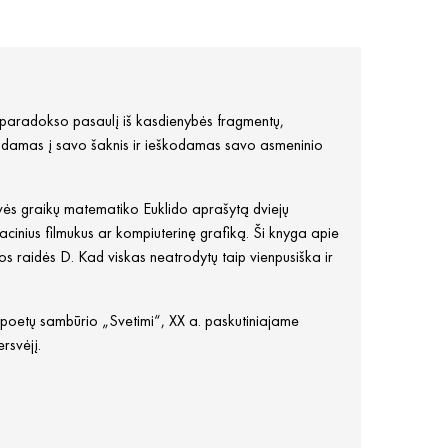
o paradokso pasaulį iš kasdienybės fragmentų,
gręždamas į savo šaknis ir ieškodamas savo asmeninio
ovės graikų matematiko Euklido aprašytą dviejų
acinius filmukus ar kompiuterinę grafiką. Ši knyga apie
os raidės D. Kad viskas neatrodytų taip vienpusiška ir
iš poetų sambūrio „Svetimi“, XX a. paskutiniajame
rsvėjį.