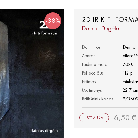
2D IR KITI FORM
-38%
Dainius Dirgėla
Dailininkė
Deiman
Žanras
eilėrašč
Leidimo metai
2020
Psl. skaičius
112 p.
Įrišimas
minkšta
Matmenys
22.7 cm
Brūkšninis kodas
97860
6,50 €
IŠTRAUKA