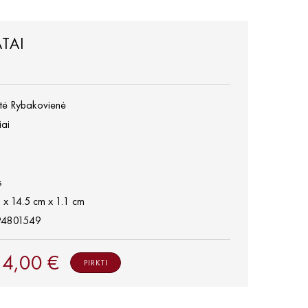
ATAI
tė Rybakovienė
iai
s
 x 14.5 cm x 1.1 cm
94801549
4,00 €
PIRKTI