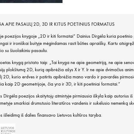
A APIE PASAULĮ 2D, 3D IR KITUS POETINIUS FORMATUS
e poezijos knygoje „2D ir kiti formatai“ Dainius Dirgėla kuria poetini
ngai ir ironiškai buityje mėgindamas rasti būties apraiškų. Kartu atsi
io su šiuolaikiniu pasauliu.
oetas knygą pristato taip: „Tai knyga ne apie geometriją, ne apie sen
ijų plokštumą 2D, kurią apibrėžia ašys X ir Y. Ir ne apie dvimačius anim
į 2D, kurio erdves ir patirtis apibrėžia mano vardo ir pavardės pirmosi
ia kaip 2D geometrijoje, čia yra ir 3D, ir kiti poetiniai formatai.“
s Dirgėla poezijos skaitytojų atmintyje pirmiausia iškyla kaip autorius 
metyje smarkiai drumstusio literatūros vandenis ir sukėlusio nemenką ske
 išleidimą iš dalies finansavo Lietuvos kultūros taryba.