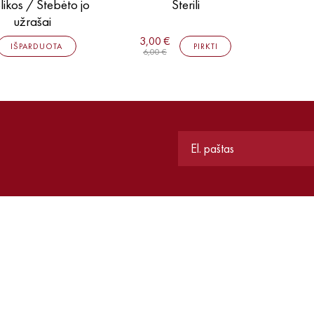
likos / Stebėto jo
Sterili
užrašai
3,00 €
IŠPARDUOTA
PIRKTI
6,00 €