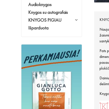
Audioknygos
Knygos su autografais
KNYGOS PIGIAU
KNYG
Išparduota
Naujoj
žaismi
santyk
Pats p
dimens
pasaul
plokšč
Dainiu
dešimt
Knygos