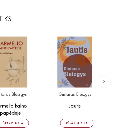
TIKS
taras Bleizgys
Gintaras Bleizgys
Giedr
rmelio kalno
Jautis
Ginta
papėdėje
3,00 
IŠPARDUOTA
IŠPARDUOTA
6,00 €