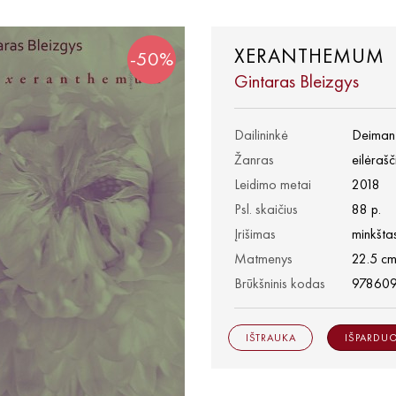
XERANTHEMUM
-50%
Gintaras Bleizgys
Dailininkė
Deiman
Žanras
eilėrašč
Leidimo metai
2018
Psl. skaičius
88 p.
Įrišimas
minkštas
Matmenys
22.5 cm
Brūkšninis kodas
97860
IŠTRAUKA
IŠPARDU