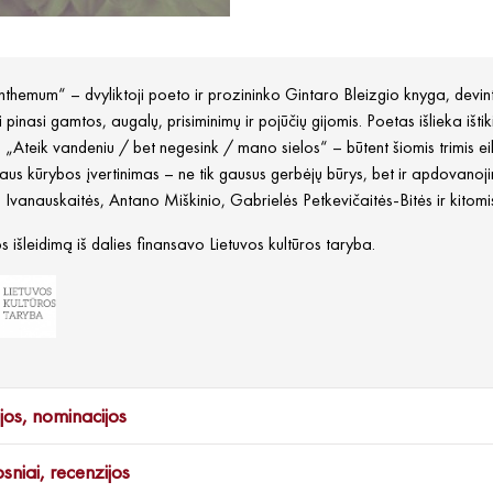
themum“ – dvyliktoji poeto ir prozininko Gintaro Bleizgio knyga, devintoji
i pinasi gamtos, augalų, prisiminimų ir pojūčių gijomis. Poetas išlieka ištik
 „Ateik vandeniu / bet negesink / mano sielos“ – būtent šiomis trimis eil
aus kūrybos įvertinimas – ne tik gausus gerbėjų būrys, bet ir apdovano
 Ivanauskaitės, Antano Miškinio, Gabrielės Petkevičaitės-Bitės ir kitomis
 išleidimą iš dalies finansavo Lietuvos kultūros taryba.
jos, nominacijos
psniai, recenzijos