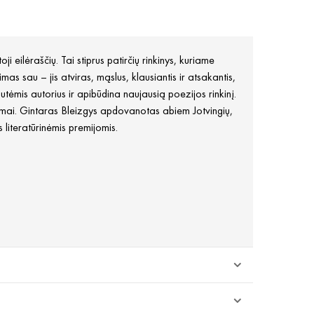
 eilėraščių. Tai stiprus patirčių rinkinys, kuriame
imas sau – jis atviras, mąslus, klausiantis ir atsakantis,
utėmis autorius ir apibūdina naujausią poezijos rinkinį.
jimai. Gintaras Bleizgys apdovanotas abiem Jotvingių,
 literatūrinėmis premijomis.