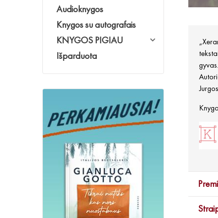
Audioknygos
Knygos su autografais
KNYGOS PIGIAU
„Xeran
teksta
Išparduota
gyvas.
Autori
Jurgos
Knygos
Premi
Strai