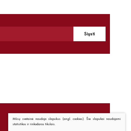
Siųsti
Mūsų svetainė naudoja slapukus (angl. cookies). Šie slapukai naudojami
statistikos ir rinkodaros tikslais.
Nuorodos