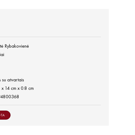
tė Rybakovienė
iai
 su atvartais
 x 14 cm x 0.8 cm
94800368
OTA