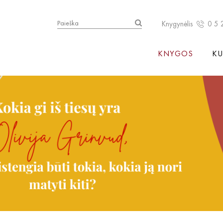
Knygynėlis
0 5 
KNYGOS
KU