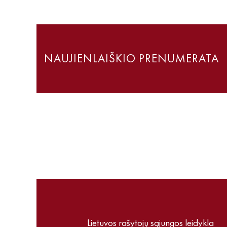
NAUJIENLAIŠKIO PRENUMERATA
Lietuvos rašytojų sąjungos leidykla