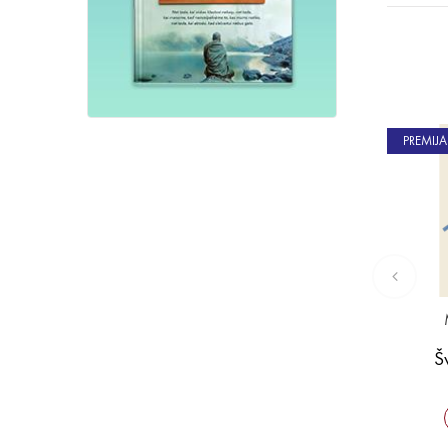
PREMIJA
Š