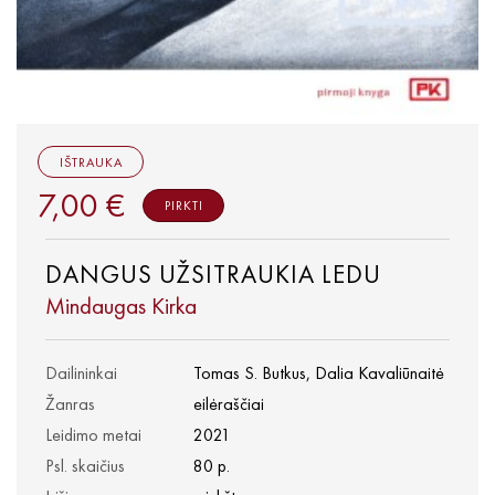
IŠTRAUKA
7,00 €
PIRKTI
DANGUS UŽSITRAUKIA LEDU
Mindaugas Kirka
Dailininkai
Tomas S. Butkus, Dalia Kavaliūnaitė
Žanras
eilėraščiai
Leidimo metai
2021
Psl. skaičius
80 p.