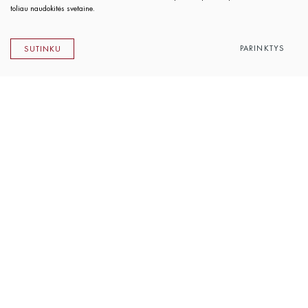
toliau naudokitės svetaine.
PARINKTYS
SUTINKU
Lietuvos rašytojų sąjungos leidykla
K. Sirvydo g. 6, LT-01101 Vilnius
Telefonas 0 5 262 89 45
El. paštas
info@rsleidykla.lt
Leidyklos knygynėlis
K. Sirvydo g. 6, LT-01101 Vilnius
Telefonas 0 5 212 14 33