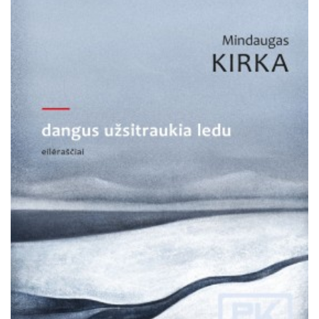
Išparduota
Trileriai, detektyvai
Klasika
Apsakymai, novelės
Poezija, pjesės
Esė
Pirmoji knyga (PK)
Lietuvių literatūros lobynas. XX amžius
Knygos vaikams ir paaugliams
Negrožinė literatūra
El. knygos
Audioknygos
Knygos su autografais
KNYGOS PIGIAU
Išparduota