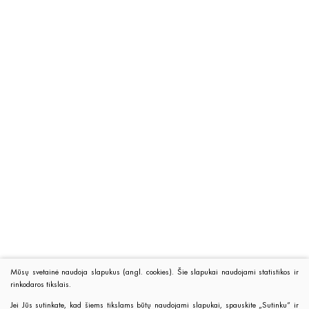
Mūsų svetainė naudoja slapukus (angl. cookies). Šie slapukai naudojami statistikos ir
rinkodaros tikslais.
Jei Jūs sutinkate, kad šiems tikslams būtų naudojami slapukai, spauskite „Sutinku“ ir