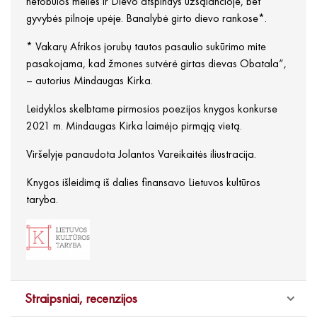
netobulos meilės ir Dievo atspindys užšąlančioje, bet
gyvybės pilnoje upėje. Banalybė girto dievo rankose*.
* Vakarų Afrikos jorubų tautos pasaulio sukūrimo mite
pasakojama, kad žmones sutvėrė girtas dievas Obatala“,
– autorius Mindaugas Kirka.
Leidyklos skelbtame pirmosios poezijos knygos konkurse
2021 m. Mindaugas Kirka laimėjo pirmąją vietą.
Viršelyje panaudota Jolantos Vareikaitės iliustracija.
Knygos išleidimą iš dalies finansavo Lietuvos kultūros
taryba.
Straipsniai, recenzijos