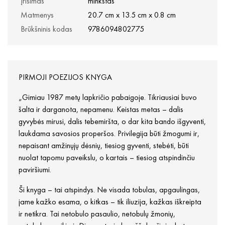
Įrišimas
minkštas
Matmenys
20.7 cm x 13.5 cm x 0.8 cm
Brūkšninis kodas
9786094802775
PIRMOJI POEZIJOS KNYGA
„Gimiau 1987 metų lapkričio pabaigoje. Tikriausiai buvo
šalta ir darganota, nepamenu. Keistas metas – dalis
gyvybės mirusi, dalis tebemiršta, o dar kita bando išgyventi,
laukdama savosios properšos. Privilegija būti žmogumi ir,
nepaisant amžinųjų dėsnių, tiesiog gyventi, stebėti, būti
nuolat tapomu paveikslu, o kartais – tiesiog atspindinčiu
paviršiumi.
Ši knyga – tai atspindys. Ne visada tobulas, apgaulingas,
jame kažko esama, o kitkas – tik iliuzija, kažkas iškreipta
ir netikra. Tai netobulo pasaulio, netobulų žmonių,