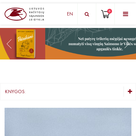
0
EN
KNYGŲ DĖŽUTĖ - STAIGMENA
Grožinė literatūra
Knygos vaikams ir paaugliams
Negrožinė literatūra
El. knygos
KNYGOS:
Audioknygos
KNYGŲ DĖŽUTĖ - STAIGMENA
Knygos su autografais
Grožinė literatūra
Lietuvių autorių literatūra
KNYGOS PIGIAU
Užsienio autorių literatūra