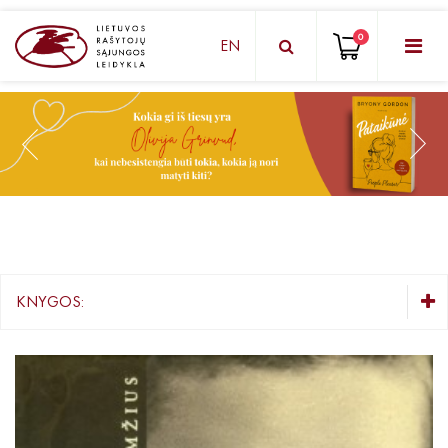
0
EN
KNYGŲ DĖŽUTĖ - STAIGMENA
Grožinė literatūra
Knygos vaikams ir paaugliams
Negrožinė literatūra
El. knygos
KNYGOS:
Audioknygos
KNYGŲ DĖŽUTĖ - STAIGMENA
Knygos su autografais
Grožinė literatūra
Lietuvių autorių literatūra
KNYGOS PIGIAU
Užsienio autorių literatūra