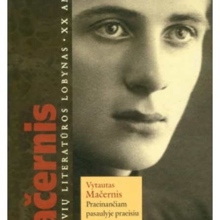
Išparduota
Trileriai, detektyvai
Klasika
Apsakymai, novelės
Poezija, pjesės
Esė
Pirmoji knyga (PK)
Lietuvių literatūros lobynas. XX amžius
Knygos vaikams ir paaugliams
Negrožinė literatūra
El. knygos
Audioknygos
Knygos su autografais
KNYGOS PIGIAU
Išparduota