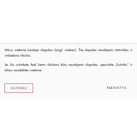
Mūsų svetainė naudoja slapukus (angl. cookies). Šie slapukai naudojami statistikos ir
rinkodaros tikslais.
Jei Jūs sutinkate, kad šiems tikslams būtų naudojami slapukai, spauskite „Sutinku“ ir
toliau naudokitės svetaine.
PARINKTYS
SUTINKU
Lietuvos rašytojų sąjungos leidykla