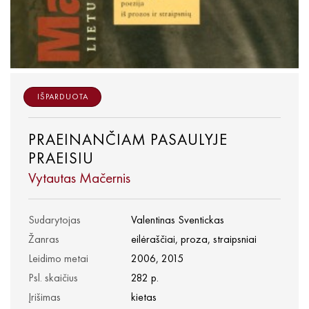
IŠPARDUOTA
PRAEINANČIAM PASAULYJE
PRAEISIU
Vytautas Mačernis
Sudarytojas
Valentinas Sventickas
Žanras
eilėraščiai, proza, straipsniai
Leidimo metai
2006, 2015
Psl. skaičius
282 p.
Įrišimas
kietas