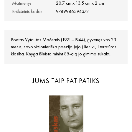
Matmenys
20.7 cm x 13.5 cm x 2 cm
Brūkšninis kodas
9789986394372
Poetas Vytautas Mačernis (1921–1944), gyvenęs vos 23
metus, savo vizionieriška poezija įėjo į lietuvių literatūros
klasiką. Knyga išleista minint 85-ąją jo gimimo sukaktį.
JUMS TAIP PAT PATIKS