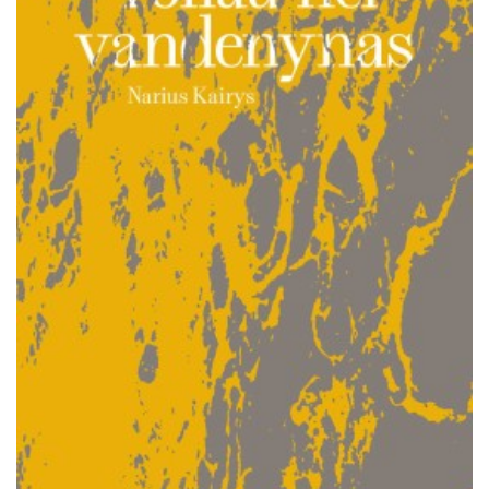
Išparduota
Trileriai, detektyvai
Klasika
Apsakymai, novelės
Poezija, pjesės
Esė
Pirmoji knyga (PK)
Lietuvių literatūros lobynas. XX amžius
Knygos vaikams ir paaugliams
Negrožinė literatūra
El. knygos
Audioknygos
Knygos su autografais
KNYGOS PIGIAU
Išparduota