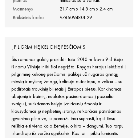
Įrišimas
minkštas su atvartais
Matmenys
21.7 cm x 14.5 cm x 2.4 cm
Brūkšninis kodas
9786094801129
Į PILIGRIMINĘ KELIONĘ PĖSČIOMIS
Šis romanas galėtų prasidėti taip: 2010 m. kovo 9 d. išėjo
iš namų Vilniuje ir iki šiol negrįžta. Knygos herojus leidžiasi į
piligriminę kelionę pėsčiomis: palikęs už nugaros gimtąjį
miestą ir mylimą žmogų, keliauja autostopu, o vėliau – su
padirbtais traukinių bilietais į Europos pietus. Kankinamas
abejonių ir baimių, nuolatos pasinerdamas į pasaulio
svaigulį, sutikdamas kelyje įvairiausių žmonių ir
klausydamas jų neįtikėtinų istorijų, retkarčiais patirdamas
gyvenimo pilnatvę, jis pamažu ima suprasti, ką iš tiesų
reiškia eiti viena koja žemėje, o kita – dangumi. Tuo tarpu
Islandijoje išsiveržia ugnikalnis. Kas tai – pikta lemiantis