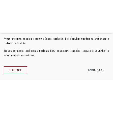
Mūsų svetainė naudoja slapukus (angl. cookies). Šie slapukai naudojami statistikos ir
rinkodaros tikslais.
Jei Jūs sutinkate, kad šiems tikslams būtų naudojami slapukai, spauskite „Sutinku“ ir
toliau naudokitės svetaine.
PARINKTYS
SUTINKU
Lietuvos rašytojų sąjungos leidykla
K. Sirvydo g. 6, LT-01101 Vilnius