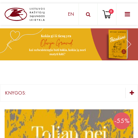
0
EN
KNYGŲ DĖŽUTĖ - STAIGMENA
Grožinė literatūra
Knygos vaikams ir paaugliams
Negrožinė literatūra
El. knygos
KNYGOS:
Audioknygos
KNYGŲ DĖŽUTĖ - STAIGMENA
Knygos su autografais
Grožinė literatūra
-55%
Lietuvių autorių literatūra
KNYGOS PIGIAU
Užsienio autorių literatūra