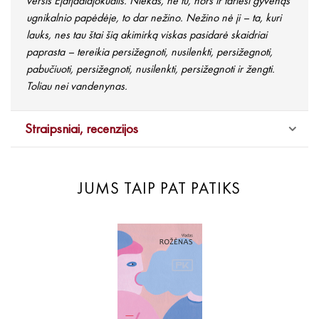
veršis Ejafjadlajokudlis. Niekas, nė tu, nors ir tariesi gyvenąs
ugnikalnio papėdėje, to dar nežino. Nežino nė ji – ta, kuri
lauks, nes tau štai šią akimirką viskas pasidarė skaidriai
paprasta – tereikia persižegnoti, nusilenkti, persižegnoti,
pabučiuoti, persižegnoti, nusilenkti, persižegnoti ir žengti.
Toliau nei vandenynas.
Straipsniai, recenzijos
JUMS TAIP PAT PATIKS