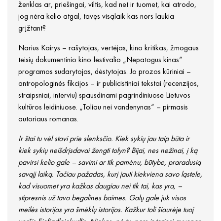
ženklas ar, priešingai, viltis, kad net ir tuomet, kai atrodo,
jog nėra kelio atgal, tavęs visąlaik kas nors laukia
grįžtant?
Narius Kairys – rašytojas, vertėjas, kino kritikas, žmogaus
teisių dokumentinio kino festivalio „Nepatogus kinas“
programos sudarytojas, dėstytojas. Jo prozos kūriniai –
antropologinės fikcijos – ir publicistiniai tekstai (recenzijos,
straipsniai, interviu) spausdinami pagrindiniuose Lietuvos
kultūros leidiniuose. „Toliau nei vandenynas“ – pirmasis
autoriaus romanas.
Ir štai tu vėl stovi prie slenksčio. Kiek sykių jau taip būta ir
kiek sykių neišdrįsdavai žengti tolyn? Bijai, nes nežinai, į ką
pavirsi kelio gale – savimi ar tik pamėnu, būtybe, praradusią
savąjį laiką. Tačiau pažadas, kurį jauti kiekviena savo ląstele,
kad visuomet yra kažkas daugiau nei tik tai, kas yra, –
stipresnis už tavo begalines baimes. Galų gale juk visos
meilės istorijos yra šmėklų istorijos. Kažkur toli šiaurėje tuoj