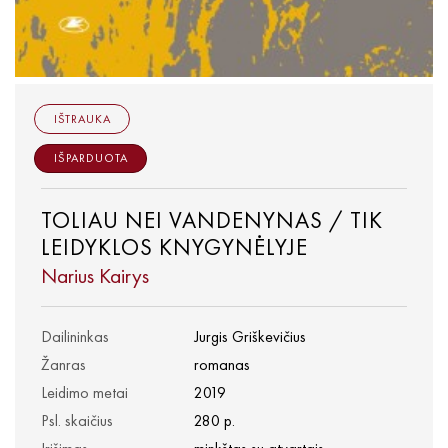
IŠTRAUKA
IŠPARDUOTA
TOLIAU NEI VANDENYNAS / TIK
LEIDYKLOS KNYGYNĖLYJE
Narius Kairys
Dailininkas
Jurgis Griškevičius
Žanras
romanas
Leidimo metai
2019
Psl. skaičius
280 p.