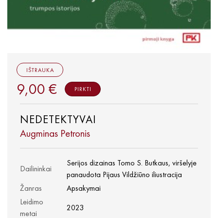
IŠTRAUKA
9,00 €
PIRKTI
NEDETEKTYVAI
Augminas Petronis
Serijos dizainas Tomo S. Butkaus, viršelyje
Dailininkai
panaudota Pijaus Vildžiūno iliustracija
Žanras
Apsakymai
Leidimo
2023
metai