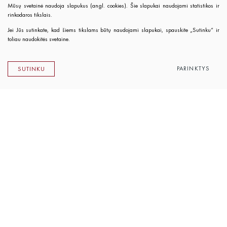
Mūsų svetainė naudoja slapukus (angl. cookies). Šie slapukai naudojami statistikos ir
rinkodaros tikslais.
Jei Jūs sutinkate, kad šiems tikslams būtų naudojami slapukai, spauskite „Sutinku“ ir
toliau naudokitės svetaine.
PARINKTYS
SUTINKU
Lietuvos rašytojų sąjungos leidykla
K. Sirvydo g. 6, LT-01101 Vilnius
Telefonas 0 5 262 89 45
El. paštas
info@rsleidykla.lt
Leidyklos knygynėlis