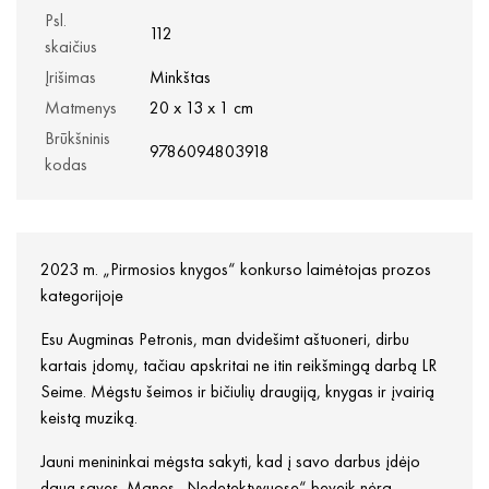
Psl.
112
skaičius
Įrišimas
Minkštas
Matmenys
20 x 13 x 1 cm
Brūkšninis
9786094803918
kodas
2023 m. „Pirmosios knygos“ konkurso laimėtojas prozos
kategorijoje
Esu Augminas Petronis, man dvidešimt aštuoneri, dirbu
kartais įdomų, tačiau apskritai ne itin reikšmingą darbą LR
Seime. Mėgstu šeimos ir bičiulių draugiją, knygas ir įvairią
keistą muziką.
Jauni menininkai mėgsta sakyti, kad į savo darbus įdėjo
daug savęs. Manęs „Nedetektyvuose“ beveik nėra.