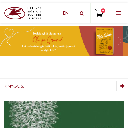
0
EN
KNYGŲ DĖŽUTĖ - STAIGMENA
Grožinė literatūra
Knygos vaikams ir paaugliams
Negrožinė literatūra
El. knygos
KNYGOS:
Audioknygos
KNYGŲ DĖŽUTĖ - STAIGMENA
Knygos su autografais
Grožinė literatūra
Lietuvių autorių literatūra
KNYGOS PIGIAU
Užsienio autorių literatūra