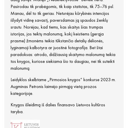
Pasirodau tik prabėgomis, tik kaip statistas, tik 75–76 psl.
Manau, dėl to tik geriau. Neturėjau kūrybinės intencijos
išlydyti vidinę savastį, paversdamas ją spaudos ženklų
srautu. Norėjau, kad tiems, kas skaitys šias trumpas
istorijas, jos teiktų malonumą, kokį keistiems (gerąja
prasme) žmonėms teikia tūkstančio detalių dėlionės,
lyginamoji kalbotyra ar juostinė fotografija. Bet štai
paradoksas: atrodo, didžiausią skaitymo malonumą teikia
tos knygos, kuriose siekiama šio to daugiau, nei tik suteikti
malonumą.
Leidyklos skelbtame „Pirmosios knygos“ konkurse 2023 m.
Augminas Petronis laimėjo pirmąją vietą prozos
kategorijoje.
Knygos išleidimą iš dalies finansavo Lietuvos kultūros
taryba.