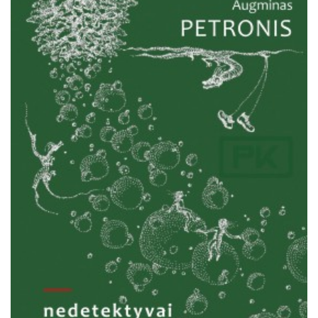
Išparduota
Trileriai, detektyvai
Klasika
Apsakymai, novelės
Poezija, pjesės
Esė
Pirmoji knyga (PK)
Lietuvių literatūros lobynas. XX amžius
Knygos vaikams ir paaugliams
Negrožinė literatūra
El. knygos
Audioknygos
Knygos su autografais
KNYGOS PIGIAU
Išparduota