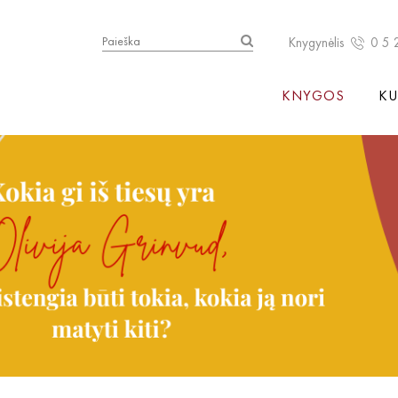
Knygynėlis
0 5 
KNYGOS
KU