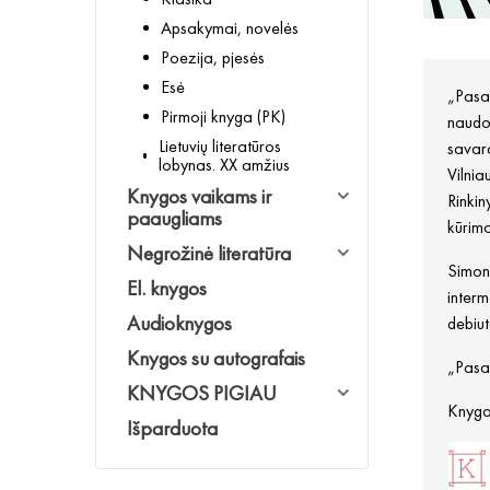
Apsakymai, novelės
Poezija, pjesės
Esė
„Pasak
Pirmoji knyga (PK)
naudoj
Lietuvių literatūros
savara
lobynas. XX amžius
Vilnia
Knygos vaikams ir
Rinkin
paaugliams
kūrimo
Negrožinė literatūra
Simona
El. knygos
interm
Audioknygos
debiut
Knygos su autografais
„Pasak
KNYGOS PIGIAU
Knygos
Išparduota