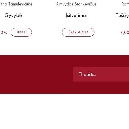
stina Tamulevičiūtė
Rimvydas Stankevičius
Ram
Gyvybė
Įsitvėrimai
Tuščių
00 €
8,00
PIRKTI
IŠPARDUOTA