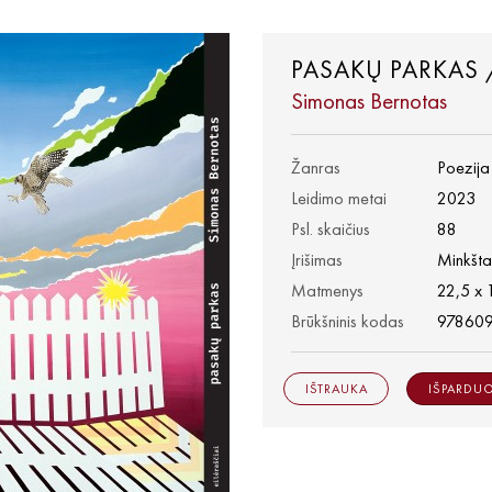
PASAKŲ PARKAS 
Simonas Bernotas
Žanras
Poezija
Leidimo metai
2023
Psl. skaičius
88
Įrišimas
Minkšta
Matmenys
22,5 x 
Brūkšninis kodas
97860
IŠTRAUKA
IŠPARDU