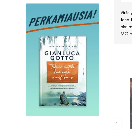
Viršel
Jono 
akril
MO mu