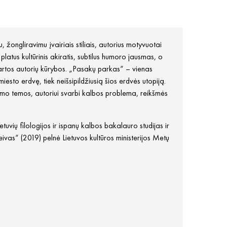
žongliravimu įvairiais stiliais, autorius motyvuotai
platus kultūrinis akiratis, subtilus humoro jausmas, o
 kartos autorių kūrybos. „Pasakų parkas“ – vienas
esto erdvę, tiek neišsipildžiusią šios erdvės utopiją.
jimo temos, autoriui svarbi kalbos problema, reikšmės
tuvių filologijos ir ispanų kalbos bakalauro studijas ir
eivas“ (2019) pelnė Lietuvos kultūros ministerijos Metų