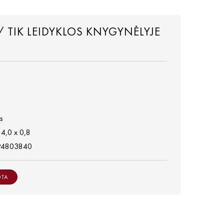
/ TIK LEIDYKLOS KNYGYNĖLYJE
s
14,0 x 0,8
94803840
OTA