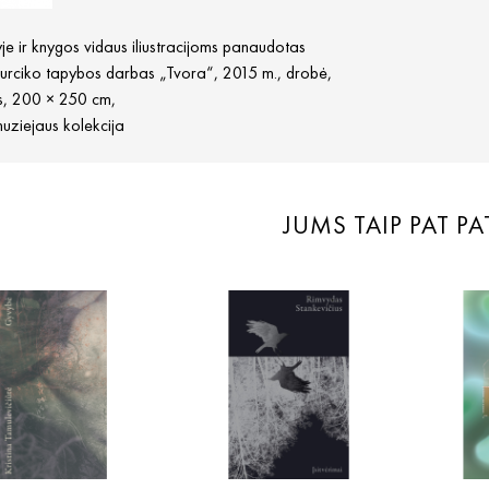
yje ir knygos vidaus iliustracijoms panaudotas
Jurciko tapybos darbas „Tvora“, 2015 m., drobė,
as, 200 × 250 cm,
ziejaus kolekcija
JUMS TAIP PAT PA