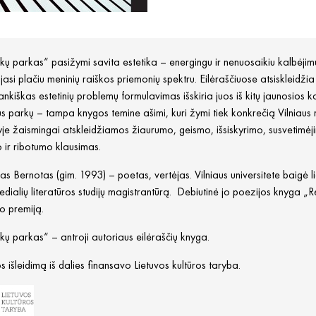
ų parkas“ pasižymi savita estetika – energingu ir nenuosaikiu kalbėjimu, 
asi plačiu meninių raiškos priemonių spektru. Eilėraščiuose atsiskleidžia 
nkiškas estetinių problemų formulavimas išskiria juos iš kitų jaunosios
us parkų – tampa knygos temine ašimi, kuri žymi tiek konkrečią Vilniaus mi
yje žaismingai atskleidžiamos žiaurumo, geismo, išsiskyrimo, susvetimė
 ir ribotumo klausimas.
s Bernotas (gim. 1993) – poetas, vertėjas. Vilniaus universitete baigė lie
edialių literatūros studijų magistrantūrą. Debiutinė jo poezijos knyga „R
o premiją.
ų parkas“ – antroji autoriaus eilėraščių knyga.
 išleidimą iš dalies finansavo Lietuvos kultūros taryba.