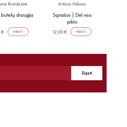
unė Brundzaitė
Artūras Valionis
Agnė
 butelių draugija
Sąnašos | Dėl viso
Liekam
pikto
 €
12,00 €
PIRKTI
PIRKTI
Siųsti