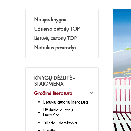
Naujos knygos
Užsienio autorių TOP
Lietuvių autorių TOP
Netrukus pasirodys
KNYGŲ DĖŽUTĖ -
STAIGMENA
Grožinė literatūra
Lietuvių autorių literatūra
Užsienio autorių
literatūra
Trileriai, detektyvai
Klasika