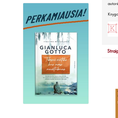
autorė
Knygos
Strai