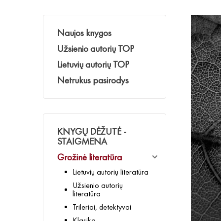
Naujos knygos
Užsienio autorių TOP
Lietuvių autorių TOP
Netrukus pasirodys
KNYGŲ DĖŽUTĖ -
STAIGMENA
Grožinė literatūra
Lietuvių autorių literatūra
Užsienio autorių
literatūra
Trileriai, detektyvai
Klasika