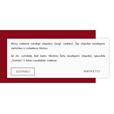
Mūsų svetainė naudoja slapukus (angl. cookies). Šie slapukai naudojami
statistikos ir rinkodaros tikslais.
Nuorodos
Jei Jūs sutinkate, kad šiems tikslams būtų naudojami slapukai, spauskite
„Sutinku“ ir toliau naudokitės svetaine.
Kaip pirkti
Taisyklės
PARINKTYS
SUTINKU
Privatumo politika
Sprendimas:
Texus