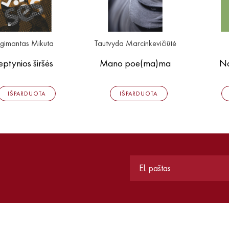
lgimantas Mikuta
Tautvyda Marcinkevičiūtė
eptynios širšės
Mano poe(ma)ma
Na
IŠPARDUOTA
IŠPARDUOTA