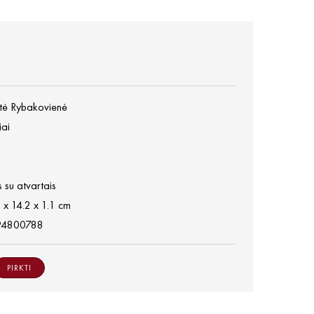
tė Rybakovienė
iai
 su atvartais
 x 14.2 x 1.1 cm
94800788
PIRKTI