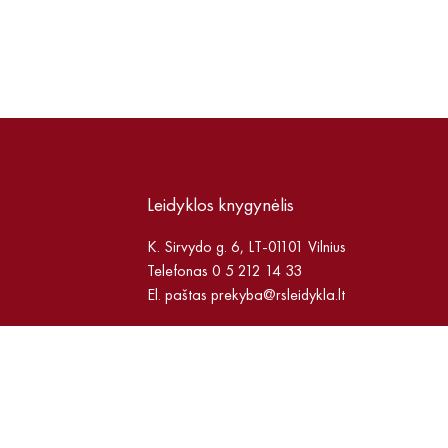
Leidyklos knygynėlis
K. Sirvydo g. 6, LT-01101 Vilnius
Telefonas 0 5 212 14 33
El. paštas
prekyba@rsleidykla.lt
Pirmadieniais–ketvirtadieniais 10–17 val.
Penktadieniais 10–16 val.
Pertrauka 13–14 val.
Duomenų apsauga