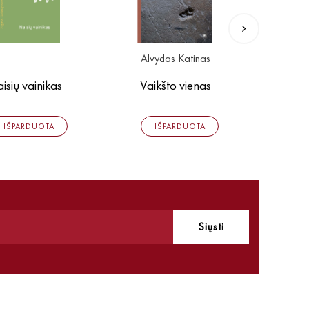
Alvydas Katinas
Ali
isių vainikas
Vaikšto vienas
Ekv
IŠPARDUOTA
IŠPARDUOTA
Siųsti