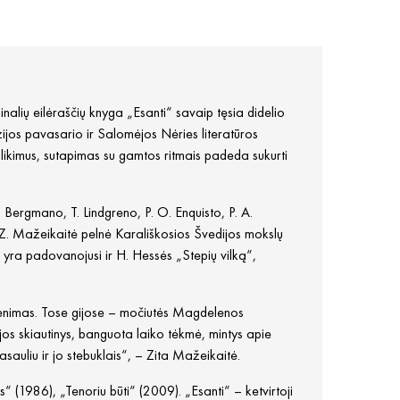
nalių eilėraščių knyga „Esanti“ savaip tęsia didelio
ijos pavasario ir Salomėjos Nėries literatūros
 likimus, sutapimas su gamtos ritmais padeda sukurti
 Bergmano, T. Lindgreno, P. O. Enquisto, P. A.
. Z. Mažeikaitė pelnė Karališkosios Švedijos mokslų
a yra padovanojusi ir H. Hessės „Stepių vilką“,
 gyvenimas. Tose gijose – močiutės Magdelenos
ijos skiautinys, banguota laiko tėkmė, mintys apie
pasauliu ir jo stebuklais“, – Zita Mažeikaitė.
s“ (1986), „Tenoriu būti“ (2009). „Esanti“ – ketvirtoji