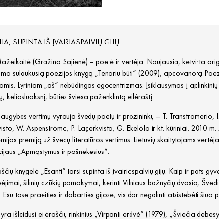
JA, SUPINTA IŠ ĮVAIRIASPALVIŲ GIJŲ
ažeikaitė (Gražina Sajienė) – poetė ir vertėja. Naujausia, ketvirta origi
nimo sulaukusią poezijos knygą „Tenoriu būti“ (2009), apdovanotą Poez
omis. Lyriniam „aš“ nebūdingas egocentrizmas. Įsiklausymas į aplinkinių
ų, keliasluoksnį, būties šviesa paženklintą eilėraštį.
augybės vertimų vyrauja švedų poetų ir prozininkų – T. Tranströmerio, I.
isto, W. Aspenströmo, P. Lagerkvisto, G. Ekelöfo ir kt. kūriniai. 2010 m
ijos premiją už švedų literatūros vertimus. Lietuvių skaitytojams vertėj
cijaus „Apmąstymus ir pašnekesius“.
aščių knygelė „Esanti“ tarsi supinta iš įvairiaspalvių gijų. Kaip ir pats
ėjimai, šilinių dzūkių pamokymai, kerinti Vilniaus bažnyčių dvasia, Šved
. Esu tose praeities ir dabarties gijose, vis dar negalinti atsistebėti šiuo 
yra išleidusi eilėraščių rinkinius „Virpanti erdvė“ (1979), „Šviečia debesy