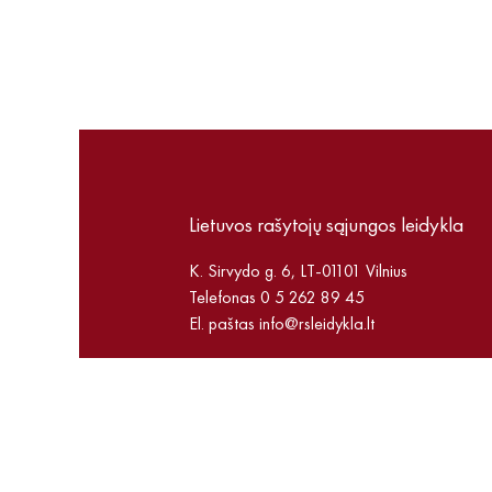
Lietuvos rašytojų sąjungos leidykla
K. Sirvydo g. 6, LT-01101 Vilnius
Telefonas 0 5 262 89 45
El. paštas
info@rsleidykla.lt
© 2026. Visos teisės saugomos