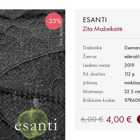
ESANTI
-33%
Zita Mažeikaitė
Dailininkė
Deiman
Žanras
eilėrašč
Leidimo metai
2019
Psl. skaičius
112 p.
Įrišimas
minkštas
Matmenys
22.5 cm
Brūkšninis kodas
97860
4,00 €
6,00 €