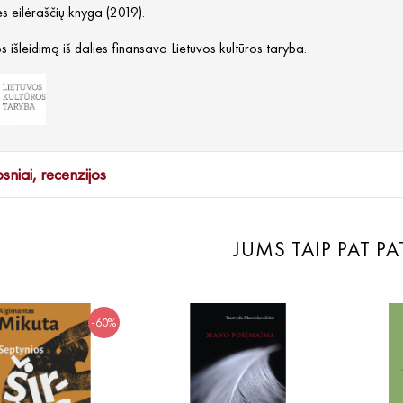
s eilėraščių knyga (2019).
 išleidimą iš dalies finansavo Lietuvos kultūros taryba.
psniai, recenzijos
JUMS TAIP PAT PA
-60%