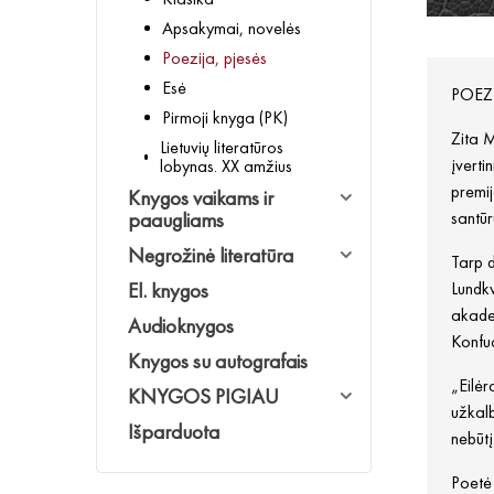
Apsakymai, novelės
Poezija, pjesės
Esė
POEZI
Pirmoji knyga (PK)
Zita M
Lietuvių literatūros
įverti
lobynas. XX amžius
premij
Knygos vaikams ir
paaugliams
santūr
Negrožinė literatūra
Tarp d
El. knygos
Lundkv
akadem
Audioknygos
Konfu
Knygos su autografais
„Eilėr
KNYGOS PIGIAU
užkalb
Išparduota
nebūtį
Poetė 