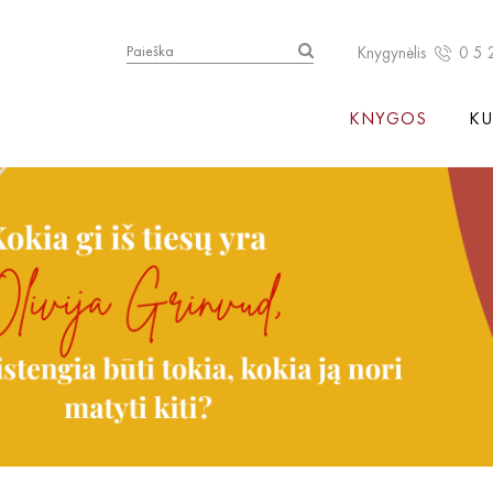
Knygynėlis
0 5 
KNYGOS
KU