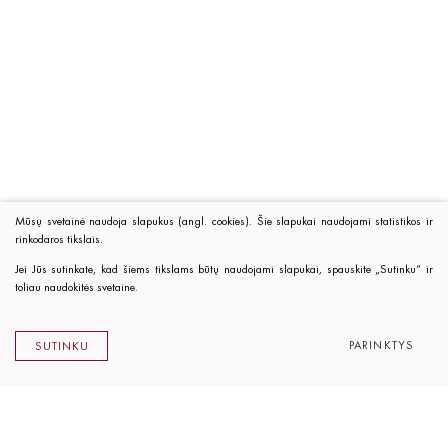
Mūsų svetainė naudoja slapukus (angl. cookies). Šie slapukai naudojami statistikos ir
rinkodaros tikslais.
Jei Jūs sutinkate, kad šiems tikslams būtų naudojami slapukai, spauskite „Sutinku“ ir
toliau naudokitės svetaine.
PARINKTYS
SUTINKU