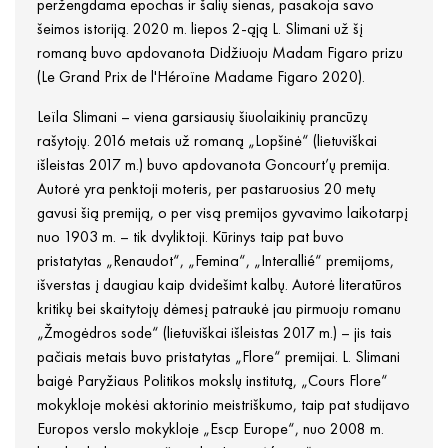
peržengdama epochas ir šalių sienas, pasakoja savo
šeimos istoriją. 2020 m. liepos 2-ąją L. Slimani už šį
romaną buvo apdovanota Didžiuoju Madam Figaro prizu
(Le Grand Prix de l'Héroïne Madame Figaro 2020).
Leïla Slimani – viena garsiausių šiuolaikinių prancūzų
rašytojų. 2016 metais už romaną „Lopšinė“ (lietuviškai
išleistas 2017 m.) buvo apdovanota Goncourt’ų premija.
Autorė yra penktoji moteris, per pastaruosius 20 metų
gavusi šią premiją, o per visą premijos gyvavimo laikotarpį
nuo 1903 m. – tik dvyliktoji. Kūrinys taip pat buvo
pristatytas „Renaudot“, „Femina“, „Interallié“ premijoms,
išverstas į daugiau kaip dvidešimt kalbų. Autorė literatūros
kritikų bei skaitytojų dėmesį patraukė jau pirmuoju romanu
„Žmogėdros sode“ (lietuviškai išleistas 2017 m.) – jis tais
pačiais metais buvo pristatytas „Flore“ premijai. L. Slimani
baigė Paryžiaus Politikos mokslų institutą, „Cours Flore“
mokykloje mokėsi aktorinio meistriškumo, taip pat studijavo
Europos verslo mokykloje „Escp Europe“, nuo 2008 m.