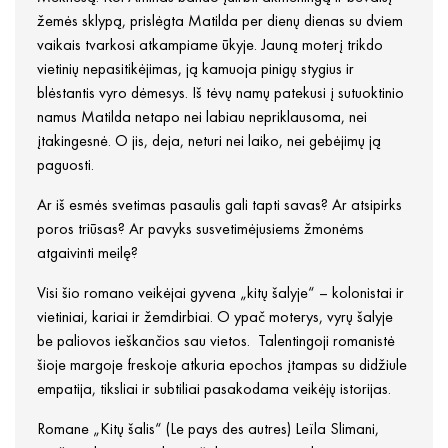
žemės sklypą, prislėgta Matilda per dienų dienas su dviem
vaikais tvarkosi atkampiame ūkyje. Jauną moterį trikdo
vietinių nepasitikėjimas, ją kamuoja pinigų stygius ir
blėstantis vyro dėmesys. Iš tėvų namų patekusi į sutuoktinio
namus Matilda netapo nei labiau nepriklausoma, nei
įtakingesnė. O jis, deja, neturi nei laiko, nei gebėjimų ją
paguosti.
Ar iš esmės svetimas pasaulis gali tapti savas? Ar atsipirks
poros triūsas? Ar pavyks susvetimėjusiems žmonėms
atgaivinti meilę?
Visi šio romano veikėjai gyvena „kitų šalyje“ – kolonistai ir
vietiniai, kariai ir žemdirbiai. O ypač moterys, vyrų šalyje
be paliovos ieškančios sau vietos. Talentingoji romanistė
šioje margoje freskoje atkuria epochos įtampas su didžiule
empatija, tiksliai ir subtiliai pasakodama veikėjų istorijas.
Romane „Kitų šalis“ (Le pays des autres) Leïla Slimani,