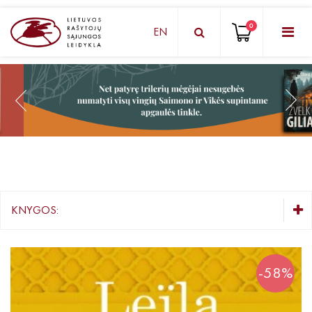
0
EN
KNYGŲ DĖŽUTĖ - STAIGMENA
Grožinė literatūra
Knygos vaikams ir paaugliams
Negrožinė literatūra
El. knygos
KNYGOS:
Audioknygos
KNYGŲ DĖŽUTĖ - STAIGMENA
Knygos su autografais
Grožinė literatūra
-58%
Lietuvių autorių literatūra
KNYGOS PIGIAU
Užsienio autorių literatūra