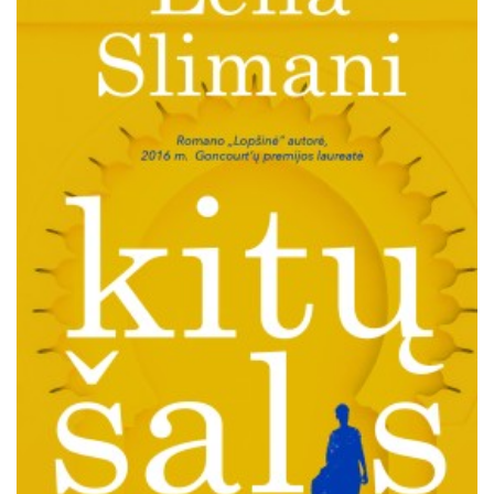
Išparduota
Trileriai, detektyvai
Klasika
Apsakymai, novelės
Poezija, pjesės
Esė
Pirmoji knyga (PK)
Lietuvių literatūros lobynas. XX amžius
Knygos vaikams ir paaugliams
Negrožinė literatūra
El. knygos
Audioknygos
Knygos su autografais
KNYGOS PIGIAU
Išparduota