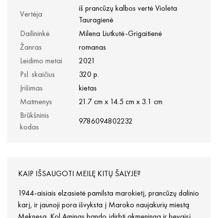
iš prancūzų kalbos vertė Violeta
Vertėja
Tauragienė
Dailininkė
Milena Liutkutė-Grigaitienė
Žanras
romanas
Leidimo metai
2021
Psl. skaičius
320 p.
Įrišimas
kietas
Matmenys
21.7 cm x 14.5 cm x 3.1 cm
Brūkšninis
9786094802232
kodas
KAIP IŠSAUGOTI MEILĘ KITŲ ŠALYJE?
1944-aisiais elzasietė pamilsta marokietį, prancūzų dalinio
karį, ir jaunoji pora išvyksta į Maroko naujakurių miestą
Meknesą. Kol Aminas bando įdirbti akmeningą ir bevaisį