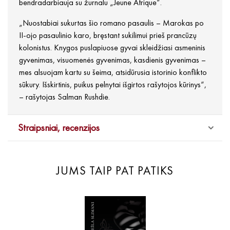
bendradarbiauja su žurnalu „Jeune Afrique“.
„Nuostabiai sukurtas šio romano pasaulis – Marokas po
II-ojo pasaulinio karo, bręstant sukilimui prieš prancūzų
kolonistus. Knygos puslapiuose gyvai skleidžiasi asmeninis
gyvenimas, visuomenės gyvenimas, kasdienis gyvenimas –
mes alsuojam kartu su šeima, atsidūrusia istorinio konflikto
sūkury. Išskirtinis, puikus pelnytai išgirtos rašytojos kūrinys“,
– rašytojas Salman Rushdie.
Straipsniai, recenzijos
JUMS TAIP PAT PATIKS