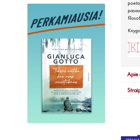
poetas
pasaul
filoso
Knygos
Apie 
Strai