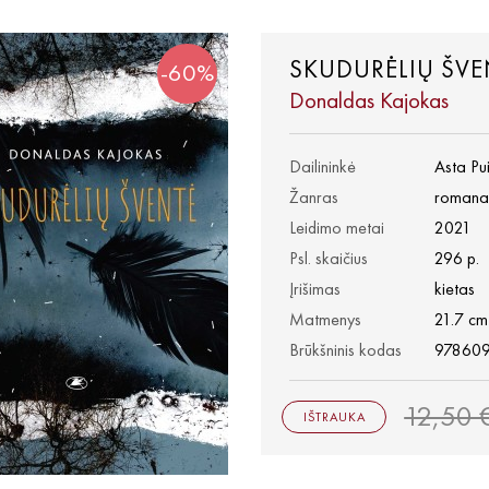
SKUDURĖLIŲ ŠVE
-60%
Donaldas Kajokas
Dailininkė
Asta Pu
Žanras
romana
Leidimo metai
2021
Psl. skaičius
296 p.
Įrišimas
kietas
Matmenys
21.7 cm
Brūkšninis kodas
97860
12,50 
IŠTRAUKA