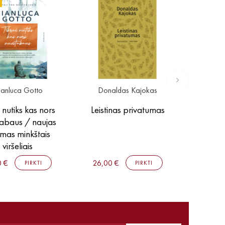
ianluca Gotto
Donaldas Kajokas
i nutiks kas nors
Leistinas privatumas
abaus / naujas
imas minkštais
viršeliais
0 €
26,00 €
PIRKTI
PIRKTI