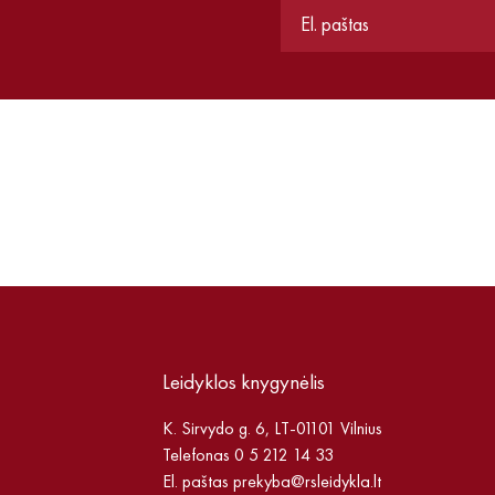
Leidyklos knygynėlis
K. Sirvydo g. 6, LT-01101 Vilnius
Telefonas 0 5 212 14 33
El. paštas
prekyba@rsleidykla.lt