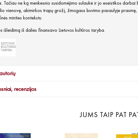
. Tačiau ne ką menkesnio susidomėjimo sulaukė ir jo eseistikos darbai 
io vienovę, akimirkos trapų grožį, žmogaus buvimo pasaulyje prasmę, re
finės minties kontekstu.
 išleidimą iš dalies finansavo Lietuvos kultūros taryba.
autorių
psniai, recenzijos
JUMS TAIP PAT PA