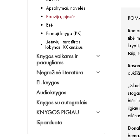
Apsakymai, novelės
Poezija, pjesės
ROMA
Esė
Romana
Pirmoji knyga (PK)
tikėji
Lietuvių literatūros
kryptį
lobynas. XX amžius
taip, 
Knygos vaikams ir
paaugliams
Rašant
Negrožinė literatūra
aukšči
El. knygos
„Skudu
Audioknygos
stogas
bičiul
Knygos su autografais
ilgiau
KNYGOS PIGIAU
eilėra
Išparduota
Donal
bemaž 