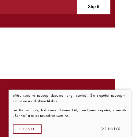
Siųsti
Mūsų svetainė naudoja slapukus (angl. cookies). Šie slapukai naudojami
statistikos ir rinkodaros tikslais.
Nuorodos
Jei Jūs sutinkate, kad šiems tikslams būtų naudojami slapukai, spauskite
„Sutinku“ ir toliau naudokitės svetaine.
Kaip pirkti
Taisyklės
PARINKTYS
SUTINKU
Privatumo politika