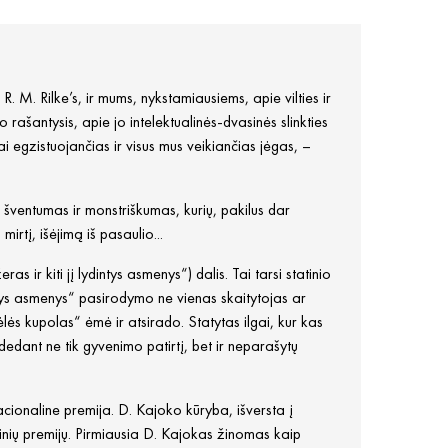
 M. Rilke’s, ir mums, nykstamiausiems, apie vilties ir
rašantysis, apie jo intelektualinės-dvasinės slinkties
ai egzistuojančias ir visus mus veikiančias jėgas, –
o šventumas ir monstriškumas, kurių, pakilus dar
irtį, išėjimą iš pasaulio...
s ir kiti jį lydintys asmenys“) dalis. Tai tarsi statinio
ntys asmenys“ pasirodymo ne vienas skaitytojas ar
tėlės kupolas“ ėmė ir atsirado. Statytas ilgai, kur kas
sudedant ne tik gyvenimo patirtį, bet ir neparašytų
onaline premija. D. Kajoko kūryba, išversta į
rinių premijų. Pirmiausia D. Kajokas žinomas kaip