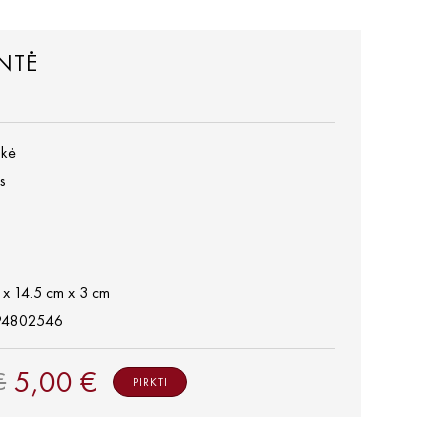
NTĖ
ikė
s
 x 14.5 cm x 3 cm
94802546
5,00 €
€
PIRKTI