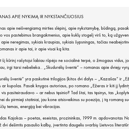
NAS APIE NYKIMĄ IR NYKSTANČIUOSIUS
s apie neišvengiamą mirties slėpinį, apie nykstamybę, būdingą, pasak R.
mo vos pastebimus brangakmenius, apie kuklų stogelį virš to, ką užgyveno 
, apie neregimas, sykiais kraupias, sykiais šypsningas, tačiau neabejotin
romanas ir apie tai, ir apie visai ką kita.
 šį kūrinį rašytojui labiau rūpėjo ne socialinė terpė, o žmogaus vidus, j
au, irgi tarsi nebelieka... „Skudurėlių šventė“ – romanas apie dviejų vyrų m
rėlių šventė“ yra paskutinė trilogijos (kitos dvi dalys – „Kazašas“ ir „Ežera
 ar kupolas. Pasak knygos autoriaus, po romano „Ežeras ir kiti jį lydi
is vis pasiteiraudavo – ar nebus tęsinio? Tad štai, tas tęsinys, tas „koply
 nei du pirmieji statiniai, jau kone atsisveikinus su poezija, į tą romaną 
ščių temas, energiją bei vibracijas.
das Kajokas – poetas, eseistas, prozininkas, 1999 m. apdovanotas Naci
dvi dešimtis pasaulio kalbų, įvertinta daugeliu svarbių Lietuvos literatū