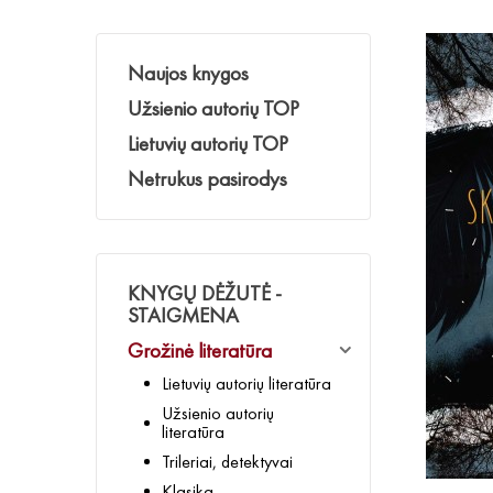
Naujos knygos
Užsienio autorių TOP
Lietuvių autorių TOP
Netrukus pasirodys
KNYGŲ DĖŽUTĖ -
STAIGMENA
Grožinė literatūra
Lietuvių autorių literatūra
Užsienio autorių
literatūra
Trileriai, detektyvai
Klasika