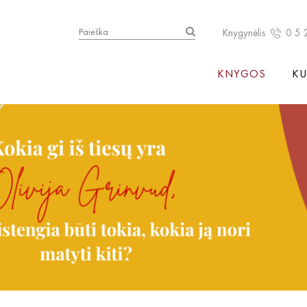
Knygynėlis
0 5 
KNYGOS
KU