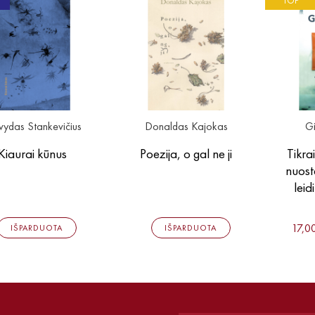
TOP
vydas Stankevičius
Donaldas Kajokas
G
Kiaurai kūnus
Poezija, o gal ne ji
Tikra
nuost
leid
17,0
IŠPARDUOTA
IŠPARDUOTA