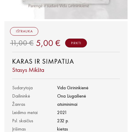
IŠTRAUKA
5,00 €
11,00 €
PIRKTI
KARAS IR SIMPATIJA
Stasys Mikšta
Sudarytoja
Vida Girininkienė
Dailininkė
Ona Liugailienė
Žanras
atsiminimai
Leidimo metai
2021
Psl. skaičius
232 p.
Įrišimas
kietas