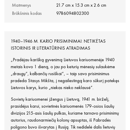
Matmenys
21.7 cm x 15.3 cm x 2.6 cm
Brūkšninis kodas
9786094802300
1940–1946 M. KARIO PRISIMINIMAI: NETIKĖTAS
ISTORINIS IR LITERATŪRINIS ATRADIMAS
„Pradėjau karišką gyvenimą Lietuvos kariuomenėje 1940
metais kovo 1 dieną, o jau po keturių mėnesių sulaukėme
„draugų“, kalbančių rusiškai“, – taip savo prisiminimus
pradeda Stasys Mikšta, į negailestingą karo sūkurį patekęs
Lietuvos karys, kurio „niekas nieko neklausė“.
Sovietų kariuomenei įžengus į Lietuvą, 1941 m. birželį,
prasidėjus karui, sovietinės kariuomenės 179-osios šaulių
divizijos 215-asis šaulių pulkas, kuriame tarnavo prisiminimų
autorius, raudonarmiečių kolonų apsuptas, iš Pabradės
poligono buvo išvarytas į Rusiją. Tik nedidelė dalis lietuvių