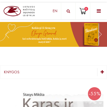
0
EN
KNYGŲ DĖŽUTĖ - STAIGMENA
Grožinė literatūra
Knygos vaikams ir paaugliams
Negrožinė literatūra
El. knygos
KNYGOS:
Audioknygos
KNYGŲ DĖŽUTĖ - STAIGMENA
Knygos su autografais
Grožinė literatūra
-55%
Lietuvių autorių literatūra
KNYGOS PIGIAU
Užsienio autorių literatūra