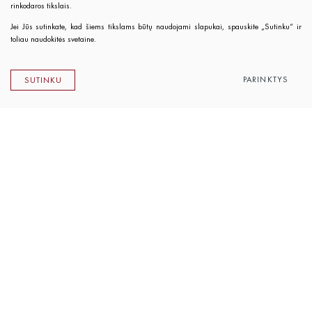
rinkodaros tikslais.
Jei Jūs sutinkate, kad šiems tikslams būtų naudojami slapukai, spauskite „Sutinku“ ir
toliau naudokitės svetaine.
PARINKTYS
SUTINKU
Lietuvos rašytojų sąjungos leidykla
K. Sirvydo g. 6, LT-01101 Vilnius
Telefonas 0 5 262 89 45
El. paštas
info@rsleidykla.lt
Leidyklos knygynėlis
K. Sirvydo g. 6, LT-01101 Vilnius