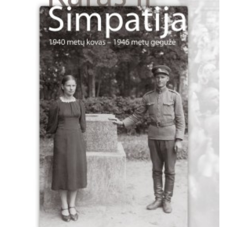
Išparduota
Trileriai, detektyvai
Klasika
Apsakymai, novelės
Poezija, pjesės
Esė
Pirmoji knyga (PK)
Lietuvių literatūros lobynas. XX amžius
Knygos vaikams ir paaugliams
Negrožinė literatūra
El. knygos
Audioknygos
Knygos su autografais
KNYGOS PIGIAU
Išparduota