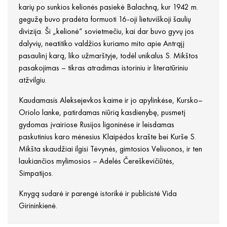
karių po sunkios kelionės pasiekė Balachną, kur 1942 m.
gegužę buvo pradėta formuoti 16-oji lietuviškoji šaulių
divizija. Ši „kelionė“ sovietmečiu, kai dar buvo gyvų jos
dalyvių, neatitiko valdžios kuriamo mito apie Antrąjį
pasaulinį karą, liko užmarštyje, todėl unikalus S. Mikštos
pasakojimas – tikras atradimas istoriniu ir literatūriniu
atžvilgiu.
Kaudamasis Aleksejevkos kaime ir jo apylinkėse, Kursko–
Oriolo lanke, patirdamas niūrią kasdienybę, pusmetį
gydomas įvairiose Rusijos ligoninėse ir leisdamas
paskutinius karo mėnesius Klaipėdos krašte bei Kurše S.
Mikšta skaudžiai ilgisi Tėvynės, gimtosios Veliuonos, ir ten
laukiančios mylimosios – Adelės Čereškevičiūtės,
Simpatijos.
Knygą sudarė ir parengė istorikė ir publicistė Vida
Girininkienė.