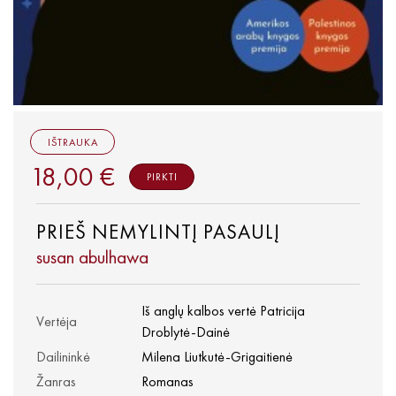
IŠTRAUKA
18,00 €
PIRKTI
PRIEŠ NEMYLINTĮ PASAULĮ
susan abulhawa
Iš anglų kalbos vertė Patricija
Vertėja
Droblytė-Dainė
Dailininkė
Milena Liutkutė-Grigaitienė
Žanras
Romanas