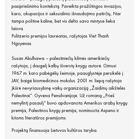
pasipriešinimo kontekstą. Paveikta pražūtingos invazijos,
karo, okupacijos ir seksualinio išnaudojimo patirčių, Nar
tampa politine kaline, bet vis dėlto savo mintyse lieka
laisva.
Pulitzerio premijos laureatas, rašytojas Viet Thanh
Nguyenas
Susan Abulhawa – palestiniečių kilmės amerikiečių
rašytoja, į daugelį kalbų išverstų knygų autorė. Gimusi
1967 m. karo pabėgėlių šeimoje, paauglystėje persikėlė į
JAV, baigė biomedicinos mokslus. 2001 m. liepą rašytoja
įkūrė nevyriausybinę vaikų organizaciją „Žaidimų aikštelės
Palestinai“. Gyvena Pensilvanijoje. Už romaną „Prieš
nemylintį pasaulį“ buvo apdovanota Amerikos arabų knygų
premija, Palestinos knygų premija, nominuota Aspeno ir
kitoms literatūros premijoms.
Projektą finansuoja Lietuvos kultūros taryba.