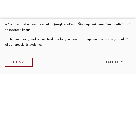
Mūsų svetainė naudoja slapukus (angl. cookies). Šie slapukai naudojami statistikos ir
rinkodaros tikslais.
Jei Jūs sutinkate, kad šiems tikslams būtų naudojami slapukai, spauskite „Sutinku“ ir
toliau naudokitės svetaine.
PARINKTYS
SUTINKU
Lietuvos rašytojų sąjungos leidykla
K. Sirvydo g. 6, LT-01101 Vilnius
Telefonas 0 5 262 89 45
El. paštas
info@rsleidykla.lt