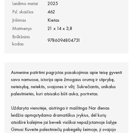
Leidimo metai
2025
Psl. skaičius
462
Įrišimas
Kietas
Matmenys
21 x 14 x 3,8
Brūkšninis
9786094804731
kodas
Asmenine patirtimi pagrįstas pasakojimas apie teisę gyventi
savo namuose, istorija apie žmogaus orumą ir stiprybę,
neteisybę, netektis, svajones ir viltį. Sukrečiantis, unikalus
palestinietės, kuri atsisako būti auka, portretas.
Uždaryta vienutėje, aistringa ir maištinga Nar dienas
leidžia apmąstydama dramatiškus įvykius, dėl kurių
atsidūrė kalėjime jai beveik visiškai nepažįstamoje šalyje.
Gimusi Kuveite palestiniečių pabėgėlių šeimoje, ji svajojo