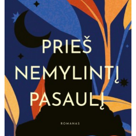
Išparduota
Trileriai, detektyvai
Klasika
Apsakymai, novelės
Poezija, pjesės
Esė
Pirmoji knyga (PK)
Lietuvių literatūros lobynas. XX amžius
Knygos vaikams ir paaugliams
Negrožinė literatūra
El. knygos
Audioknygos
Knygos su autografais
KNYGOS PIGIAU
Išparduota