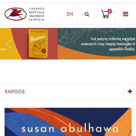
0
EN
KNYGŲ DĖŽUTĖ - STAIGMENA
Grožinė literatūra
Knygos vaikams ir paaugliams
Negrožinė literatūra
El. knygos
KNYGOS:
Audioknygos
KNYGŲ DĖŽUTĖ - STAIGMENA
Knygos su autografais
Grožinė literatūra
Lietuvių autorių literatūra
KNYGOS PIGIAU
Užsienio autorių literatūra