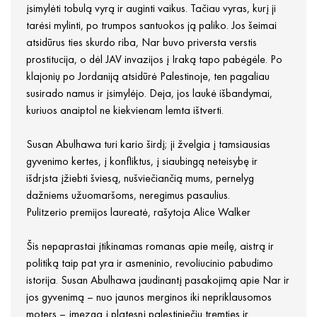
įsimylėti tobulą vyrą ir auginti vaikus. Tačiau vyras, kurį ji
tarėsi mylinti, po trumpos santuokos ją paliko. Jos šeimai
atsidūrus ties skurdo riba, Nar buvo priversta verstis
prostitucija, o dėl JAV invazijos į Iraką tapo pabėgėle. Po
klajonių po Jordaniją atsidūrė Palestinoje, ten pagaliau
susirado namus ir įsimylėjo. Deja, jos laukė išbandymai,
kuriuos anaiptol ne kiekvienam lemta ištverti.
Susan Abulhawa turi kario širdį; ji žvelgia į tamsiausias
gyvenimo kertes, į konfliktus, į siaubingą neteisybę ir
išdrįsta įžiebti šviesą, nušviečiančią mums, pernelyg
dažniems užuomaršoms, neregimus pasaulius.
Pulitzerio premijos laureatė, rašytoja Alice Walker
Šis nepaprastai įtikinamas romanas apie meilę, aistrą ir
politiką taip pat yra ir asmeninio, revoliucinio pabudimo
istorija. Susan Abulhawa jaudinantį pasakojimą apie Nar ir
jos gyvenimą – nuo jaunos merginos iki nepriklausomos
moters – įmezga į platesnį palestiniečių tremties ir