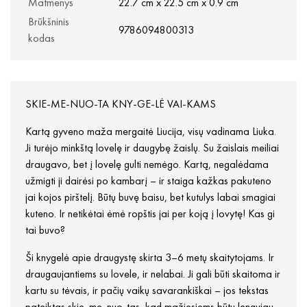
Matmenys
22.7 cm x 22.5 cm x 0.9 cm
Brūkšninis
9786094800313
kodas
SKIE-ME-NUO-TA KNY-GE-LĖ VAI-KAMS
Kartą gyveno maža mergaitė Liucija, visų vadinama Liuka.
Ji turėjo minkštą lovelę ir daugybę žaislų. Su žaislais meiliai
draugavo, bet į lovelę gulti nemėgo. Kartą, negalėdama
užmigti ji dairėsi po kambarį – ir staiga kažkas pakuteno
jai kojos pirštelį. Būtų buvę baisu, bet kutulys labai smagiai
kuteno. Ir netikėtai ėmė ropštis jai per koją į lovytę! Kas gi
tai buvo?
Ši knygelė apie draugystę skirta 3–6 metų skaitytojams. Ir
draugaujantiems su lovele, ir nelabai. Ji gali būti skaitoma ir
kartu su tėvais, ir pačių vaikų savarankiškai – jos tekstas
pateiktas skie-me-nuo-tas, kad mažiesiems būtų lengviau