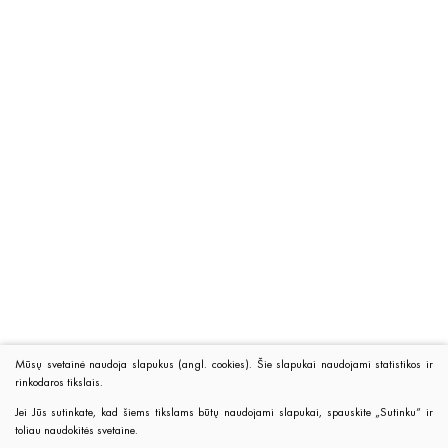
Mūsų svetainė naudoja slapukus (angl. cookies). Šie slapukai naudojami statistikos ir
rinkodaros tikslais.
Jei Jūs sutinkate, kad šiems tikslams būtų naudojami slapukai, spauskite „Sutinku“ ir
toliau naudokitės svetaine.