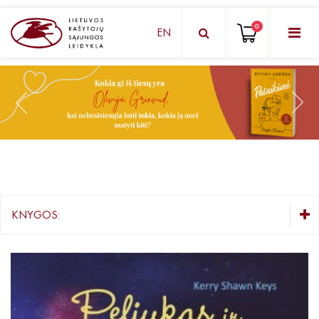
0
EN
KNYGŲ DĖŽUTĖ - STAIGMENA
Grožinė literatūra
Knygos vaikams ir paaugliams
Negrožinė literatūra
El. knygos
KNYGOS:
Audioknygos
KNYGŲ DĖŽUTĖ - STAIGMENA
Knygos su autografais
Grožinė literatūra
Knygos vaikams ir paaugliams
KNYGOS PIGIAU
Negrožinė literatūra