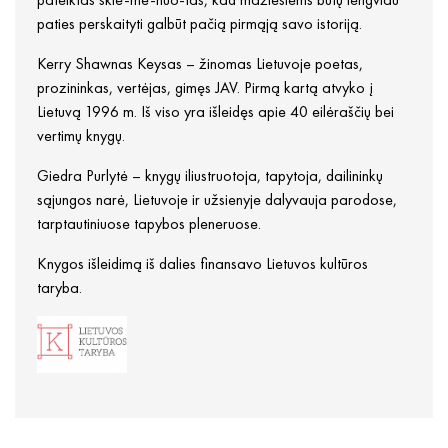
paties perskaityti galbūt pačią pirmąją savo istoriją.
Kerry Shawnas Keysas – žinomas Lietuvoje poetas,
prozininkas, vertėjas, gimęs JAV. Pirmą kartą atvyko į
Lietuvą 1996 m. Iš viso yra išleidęs apie 40 eilėraščių bei
vertimų knygų.
Giedra Purlytė – knygų iliustruotoja, tapytoja, dailininkų
sąjungos narė, Lietuvoje ir užsienyje dalyvauja parodose,
tarptautiniuose tapybos pleneruose.
Knygos išleidimą iš dalies finansavo Lietuvos kultūros
taryba.