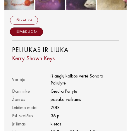
IŠTRAUKA
IŠPARDUOTA
PELIUKAS IR LIUKA
Kerry Shawn Keys
iš anglų kalbos vertė Sonata
Vertėja
Paliulytė
Dailininkė
Giedra Purlytė
Žanras
pasaka vaikams
Leidimo metai
2018
Psl. skaičius
36 p.
Įrišimas
kietas