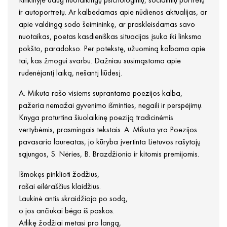
ir autoportretų. Ar kalbėdamas apie nūdienos aktualijas, ar
apie valdingą sodo šeimininkę, ar praskleisdamas savo
nuotaikas, poetas kasdieniškas situacijas įsuka iki linksmo
pokšto, paradokso. Per potekstę, užuominą kalbama apie
tai, kas žmogui svarbu. Dažniau susimąstoma apie
rudenėjantį laiką, nešantį liūdesį.
A. Mikuta rašo visiems suprantama poezijos kalba,
pažeria nemažai gyvenimo išminties, negaili ir perspėjimų.
Knyga praturtina šiuolaikinę poeziją tradicinėmis
vertybėmis, prasmingais tekstais. A. Mikuta yra Poezijos
pavasario laureatas, jo kūryba įvertinta Lietuvos rašytojų
sąjungos, S. Nėries, B. Brazdžionio ir kitomis premijomis.
Išmokęs pinklioti žodžius,
rašai eilėraščius klaidžius.
Laukinė antis skraidžioja po sodą,
o jos ančiukai bėga iš paskos.
Atlikę žodžiai metasi pro langą,