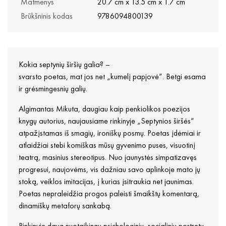
Matmenys
20.7 cm x 13.5 cm x 1.7 cm
Brūkšninis kodas
9786094800139
Kokia septynių širšių galia? –
svarsto poetas, mat jos net „kumelį papjovė“. Betgi esama
ir grėsmingesnių galių.
Algimantas Mikuta, daugiau kaip penkiolikos poezijos
knygų autorius, naujausiame rinkinyje „Septynios širšės“
atpažįstamas iš smagių, ironiškų posmų. Poetas įdėmiai ir
atlaidžiai stebi komiškas mūsų gyvenimo puses, visuotinį
teatrą, masinius stereotipus. Nuo jaunystės simpatizavęs
progresui, naujovėms, vis dažniau savo aplinkoje mato jų
stoką, veiklos imitacijas, į kurias įsitraukia net jaunimas.
Poetas nepraleidžia progos paleisti šmaikštų komentarą,
dinamiškų metaforų sankabą.
Rinkinyje daug nuotaikingų psichologinių, socialinių portretų