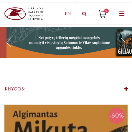
0
EN
KNYGŲ DĖŽUTĖ - STAIGMENA
Grožinė literatūra
Knygos vaikams ir paaugliams
Negrožinė literatūra
El. knygos
KNYGOS:
Audioknygos
KNYGŲ DĖŽUTĖ - STAIGMENA
Knygos su autografais
Grožinė literatūra
-60%
Knygos vaikams ir paaugliams
KNYGOS PIGIAU
Negrožinė literatūra