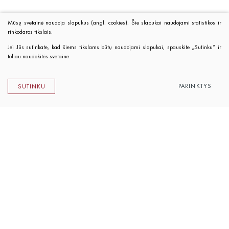
Mūsų svetainė naudoja slapukus (angl. cookies). Šie slapukai naudojami statistikos ir
rinkodaros tikslais.
Jei Jūs sutinkate, kad šiems tikslams būtų naudojami slapukai, spauskite „Sutinku“ ir
toliau naudokitės svetaine.
PARINKTYS
SUTINKU
Lietuvos rašytojų sąjungos leidykla
K. Sirvydo g. 6, LT-01101 Vilnius
Telefonas 0 5 262 89 45
El. paštas
info@rsleidykla.lt