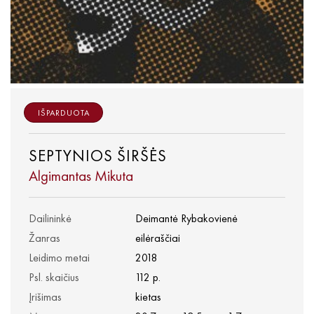
IŠPARDUOTA
SEPTYNIOS ŠIRŠĖS
Algimantas Mikuta
Dailininkė
Deimantė Rybakovienė
Žanras
eilėraščiai
Leidimo metai
2018
Psl. skaičius
112 p.
Įrišimas
kietas