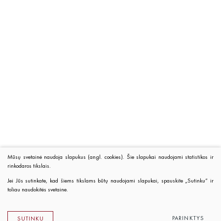
Mūsų svetainė naudoja slapukus (angl. cookies). Šie slapukai naudojami statistikos ir
rinkodaros tikslais.
Jei Jūs sutinkate, kad šiems tikslams būtų naudojami slapukai, spauskite „Sutinku“ ir
toliau naudokitės svetaine.
PARINKTYS
SUTINKU