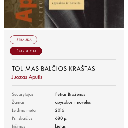
IŠTRAUKA
IŠPARDUOTA
TOLIMAS BALČIOS KRAŠTAS
Juozas Aputis
Sudarytojas
Petras Bražėnas
Žanras
apysakos ir novelės
Leidimo metai
2016
Psl. skaičius
680 p.
Įrišimas
kietas