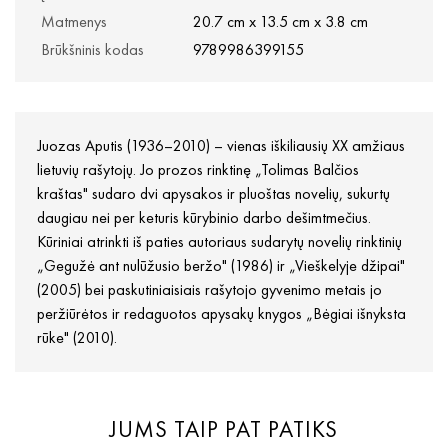
Matmenys
20.7 cm x 13.5 cm x 3.8 cm
Brūkšninis kodas
9789986399155
Juozas Aputis (1936–2010) – vienas iškiliausių XX amžiaus
lietuvių rašytojų. Jo prozos rinktinę „Tolimas Balčios
kraštas" sudaro dvi apysakos ir pluoštas novelių, sukurtų
daugiau nei per keturis kūrybinio darbo dešimtmečius.
Kūriniai atrinkti iš paties autoriaus sudarytų novelių rinktinių
„Gegužė ant nulūžusio beržo" (1986) ir „Vieškelyje džipai"
(2005) bei paskutiniaisiais rašytojo gyvenimo metais jo
peržiūrėtos ir redaguotos apysakų knygos „Bėgiai išnyksta
rūke" (2010).
JUMS TAIP PAT PATIKS