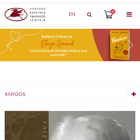
0
EN
KNYGŲ DĖŽUTĖ - STAIGMENA
Grožinė literatūra
Knygos vaikams ir paaugliams
Negrožinė literatūra
El. knygos
KNYGOS:
Audioknygos
KNYGŲ DĖŽUTĖ - STAIGMENA
Knygos su autografais
Grožinė literatūra
Knygos vaikams ir paaugliams
KNYGOS PIGIAU
Negrožinė literatūra