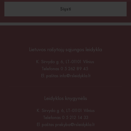
Siųsti
Lietuvos rašytojų sąjungos leidykla
K. Sirvydo g. 6, LT-01101 Vilnius
Telefonas 0 5 262 89 45
El. paštas
info@rsleidykla.lt
Leidyklos knygynėlis
K. Sirvydo g. 6, LT-01101 Vilnius
Telefonas 0 5 212 14 33
El. paštas
prekyba@rsleidykla.lt