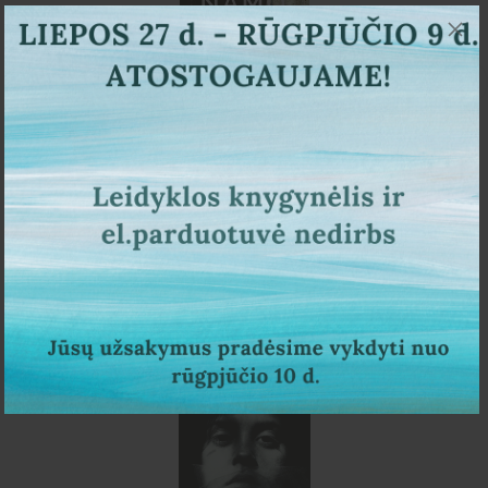
Aurelija Savickienė
Namo šnabždesiai
15,00 €
PIRKTI
NETRUKUS PASIRODYS
REZERVUOK