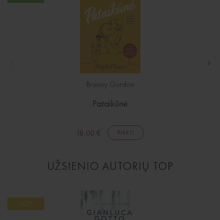
Išparduota
El. knygos
Audioknygos
Knygos su autografais
KNYGOS PIGIAU
Išparduota
Bryony Gordon
Pataikūnė
18,00 €
PIRKTI
UŽSIENIO AUTORIŲ TOP
TOP