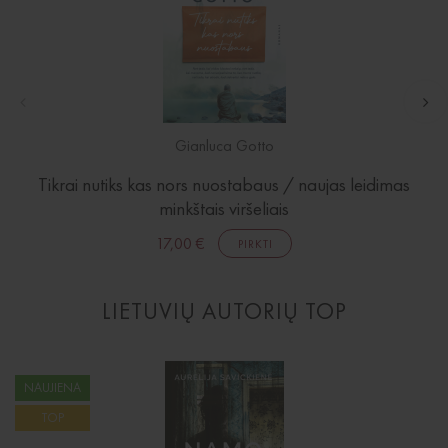
Gianluca Gotto
Tikrai nutiks kas nors nuostabaus / naujas leidimas
minkštais viršeliais
17,00 €
PIRKTI
LIETUVIŲ AUTORIŲ TOP
NAUJIENA
TOP