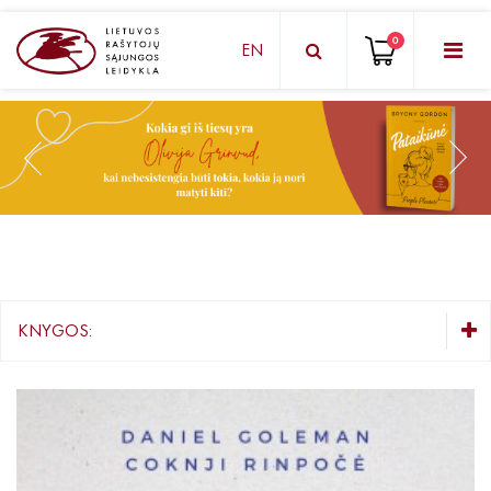
0
EN
KNYGŲ DĖŽUTĖ - STAIGMENA
Grožinė literatūra
Knygos vaikams ir paaugliams
Negrožinė literatūra
El. knygos
KNYGOS:
Audioknygos
KNYGŲ DĖŽUTĖ - STAIGMENA
Knygos su autografais
Grožinė literatūra
Knygos vaikams ir paaugliams
KNYGOS PIGIAU
Negrožinė literatūra