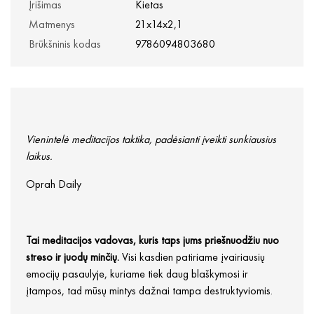
Įrišimas
Kietas
Matmenys
21x14x2,1
Brūkšninis kodas
9786094803680
Vienintelė meditacijos taktika, padėsianti įveikti sunkiausius
laikus.
Oprah Daily
Tai meditacijos vadovas, kuris taps jums priešnuodžiu nuo
streso ir juodų minčių.
Visi kasdien patiriame įvairiausių
emocijų pasaulyje, kuriame tiek daug blaškymosi ir
įtampos, tad mūsų mintys dažnai tampa destruktyviomis.