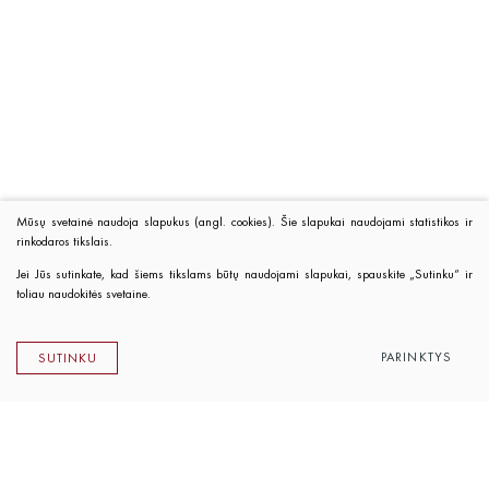
Mūsų svetainė naudoja slapukus (angl. cookies). Šie slapukai naudojami statistikos ir
rinkodaros tikslais.
Jei Jūs sutinkate, kad šiems tikslams būtų naudojami slapukai, spauskite „Sutinku“ ir
toliau naudokitės svetaine.
PARINKTYS
SUTINKU