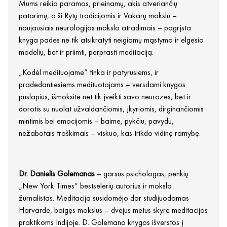
Mums reikia paramos, prieinamų, akis atveriančių
patarimų, o ši Rytų tradicijomis ir Vakarų mokslu –
naujausiais neurologijos mokslo atradimais – pagrįsta
knyga padės ne tik atsikratyti neigiamų mąstymo ir elgesio
modelių, bet ir priimti, perprasti meditaciją.
„Kodėl medituojame“ tinka ir patyrusiems, ir
pradedantiesiems medituotojams – versdami knygos
puslapius, išmoksite net tik įveikti savo neurozes, bet ir
dorotis su nuolat užvaldančiomis, įkyriomis, dirginančiomis
mintimis bei emocijomis – baime, pykčiu, pavydu,
nežabotais troškimais – viskuo, kas trikdo vidinę ramybę.
Dr. Danielis Golemanas
– garsus psichologas, penkių
„New York Times“ bestselerių autorius ir mokslo
žurnalistas. Meditacija susidomėjo dar studijuodamas
Harvarde, baigęs mokslus – dvejus metus skyrė meditacijos
praktikoms Indijoje. D. Golemano knygos išverstos į