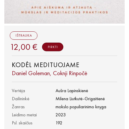
IŠTRAUKA
12,00 €
PIRKTI
KODĖL MEDITUOJAME
Daniel Goleman, Coknji Rinpočė
Vertėja
Aušra Lapinskienė
Dailininkė
Milena Liutkutė-Grigaitienė
Žanras
mokslo populiarinimo knyga
Leidimo metai
2023
Psl. skaičius
192