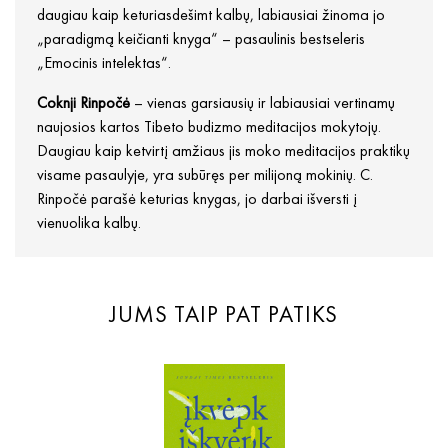
daugiau kaip keturiasdešimt kalbų, labiausiai žinoma jo
„paradigmą keičianti knyga“ – pasaulinis bestseleris
„Emocinis intelektas“.
Coknji Rinpočė
– vienas garsiausių ir labiausiai vertinamų
naujosios kartos Tibeto budizmo meditacijos mokytojų.
Daugiau kaip ketvirtį amžiaus jis moko meditacijos praktikų
visame pasaulyje, yra subūręs per milijoną mokinių. C.
Rinpočė parašė keturias knygas, jo darbai išversti į
vienuolika kalbų.
JUMS TAIP PAT PATIKS