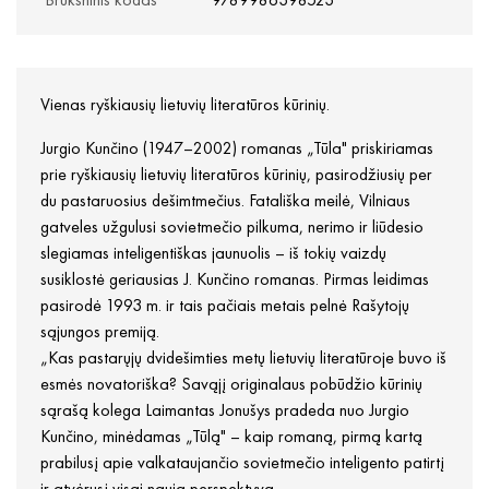
Vienas ryškiausių lietuvių literatūros kūrinių.
Jurgio Kunčino (1947–2002) romanas „Tūla" priskiriamas
prie ryškiausių lietuvių literatūros kūrinių, pasirodžiusių per
du pastaruosius dešimtmečius. Fatališka meilė, Vilniaus
gatveles užgulusi sovietmečio pilkuma, nerimo ir liūdesio
slegiamas inteligentiškas jaunuolis – iš tokių vaizdų
susiklostė geriausias J. Kunčino romanas. Pirmas leidimas
pasirodė 1993 m. ir tais pačiais metais pelnė Rašytojų
sąjungos premiją.
„Kas pastarųjų dvidešimties metų lietuvių literatūroje buvo iš
esmės novatoriška? Savąjį originalaus pobūdžio kūrinių
sąrašą kolega Laimantas Jonušys pradeda nuo Jurgio
Kunčino, minėdamas „Tūlą" – kaip romaną, pirmą kartą
prabilusį apie valkataujančio sovietmečio inteligento patirtį
ir atvėrusį visai naują perspektyvą.