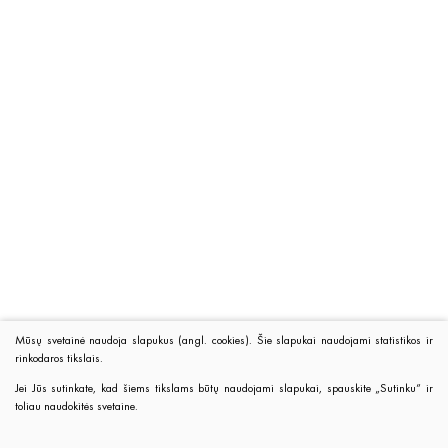
Mūsų svetainė naudoja slapukus (angl. cookies). Šie slapukai naudojami statistikos ir
rinkodaros tikslais.
Jei Jūs sutinkate, kad šiems tikslams būtų naudojami slapukai, spauskite „Sutinku“ ir
toliau naudokitės svetaine.