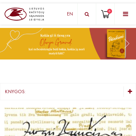
0
EN
KNYGŲ DĖŽUTĖ - STAIGMENA
Grožinė literatūra
Knygos vaikams ir paaugliams
Negrožinė literatūra
El. knygos
KNYGOS:
Audioknygos
KNYGŲ DĖŽUTĖ - STAIGMENA
Knygos su autografais
Grožinė literatūra
Knygos vaikams ir paaugliams
KNYGOS PIGIAU
Negrožinė literatūra