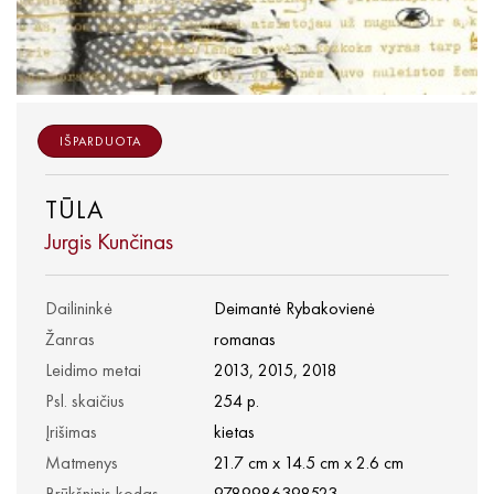
IŠPARDUOTA
TŪLA
Jurgis Kunčinas
Dailininkė
Deimantė Rybakovienė
Žanras
romanas
Leidimo metai
2013, 2015, 2018
Psl. skaičius
254 p.
Įrišimas
kietas
Matmenys
21.7 cm x 14.5 cm x 2.6 cm
Brūkšninis kodas
9789986398523