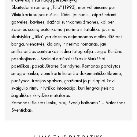
Skaitydami romaną „Tūla" (1993), mes vėl einame per
Vilnių kartu su pakaušusiu liūdnu jaunuoliu, atpažindami
gatveles, kavines, dažnai sutinkamus žmones, kol per
žaismės sceną patenkame į nerimo ir fatališko jausmo
skaistyklą. „Tūla" yra dosnios neįmanomos meilės dūžtanti
banga, vienatvės, klajonių ir nerimo romanas, jau
smilkstančios santvarkos liūdna fotografija. Jurgio Kunčino
pasakojimas – švelniai natūralistiškas ir šiurkščiai
poetiškas, pasak Jūratės Sprindytės. Romanas parašytas
smagia ranka, vienu kartu liejančia dokumentiško tikrumo,
puošybos, ironijos spalvas, gražiausi jo puslapiai žavi
svaigulio ritmu ir lyriška intonacija, kuri lengvai įteisina
šagališkas skrydžio metaforas.
Romanas išleistas lenkų, rusų, švedų kalbomis." – Valentinas
Sventickas.