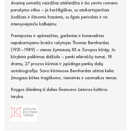
dvasinę sumaištį vaizdžiai atskleidžia ir šio savito romano
parašymo stilius – jis karštligiškas, su atsikartojančiais
žodžiais ir ištisomis frazėmis, su ilgais periodais ir vis
intensyvėjančiu kalbėjimu.
Premijuotas ir apšmeižtas, garbintas ir koneveiktas
nepakartojamo braižo rašytojas Thomas Bernhardas
(1931–1989) – vienas žymiausių XX a. Europos kūrėjų. Jo
kūrybinis palikimas didžiulis – penki eilėraščių tomai, 18
dramų, 27 prozos kūriniai ir įspūdinga penkių dalių
autobiografija. Savo kūriniuose Bernhardas aštriai kelia
žmogaus būties tragiškumo, vienatvės ir savinaikos temas.
Knygos išleidimą iš dalies finansavo Lietuvos kultūros
taryba.