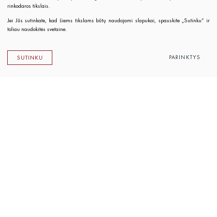
rinkodaros tikslais.
Jei Jūs sutinkate, kad šiems tikslams būtų naudojami slapukai, spauskite „Sutinku“ ir
toliau naudokitės svetaine.
PARINKTYS
SUTINKU
Lietuvos rašytojų sąjungos leidykla
K. Sirvydo g. 6, LT-01101 Vilnius
Telefonas 0 5 262 89 45
El. paštas
info@rsleidykla.lt
Leidyklos knygynėlis