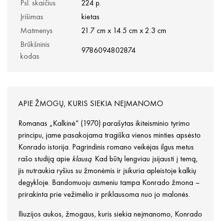
Psl. skaičius
224 p.
Įrišimas
kietas
Matmenys
21.7 cm x 14.5 cm x 2.3 cm
Brūkšninis
9786094802874
kodas
APIE ŽMOGŲ, KURIS SIEKIA NEĮMANOMO
Romanas „Kalkinė“ (1970) parašytas ikiteisminio tyrimo
principu, jame pasakojama tragiška vienos minties apsėsto
Konrado istorija. Pagrindinis romano veikėjas ilgus metus
rašo studiją apie
klausą
. Kad būtų lengviau įsijausti į temą,
jis nutraukia ryšius su žmonėmis ir įsikuria apleistoje kalkių
degykloje. Bandomuoju asmeniu tampa Konrado žmona –
prirakinta prie vežimėlio ir priklausoma nuo jo malonės.
Iliuzijos aukos, žmogaus, kuris siekia neįmanomo, Konrado