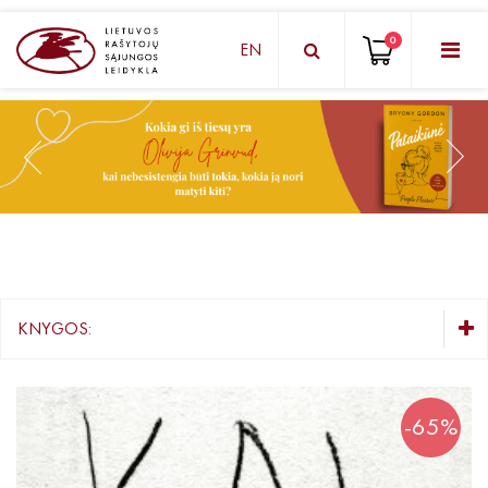
0
EN
KNYGŲ DĖŽUTĖ - STAIGMENA
Grožinė literatūra
Knygos vaikams ir paaugliams
Negrožinė literatūra
El. knygos
KNYGOS:
Audioknygos
KNYGŲ DĖŽUTĖ - STAIGMENA
Knygos su autografais
Grožinė literatūra
-65%
Knygos vaikams ir paaugliams
KNYGOS PIGIAU
Negrožinė literatūra