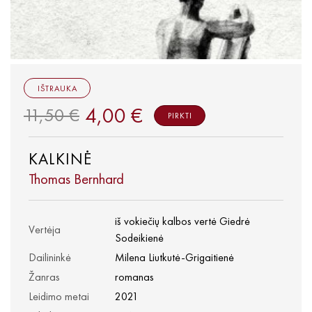
IŠTRAUKA
4,00 €
11,50 €
PIRKTI
KALKINĖ
Thomas Bernhard
iš vokiečių kalbos vertė Giedrė
Vertėja
Sodeikienė
Dailininkė
Milena Liutkutė-Grigaitienė
Žanras
romanas
Leidimo metai
2021