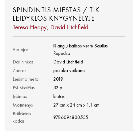
SPINDINTIS MIESTAS / TIK
LEIDYKLOS KNYGYNĖLYJE
Teresa Heapy, David Litchfield
iš anglų kalbos vertė Saulius
Vertėjas
Repečka
Dailininkas
David Litchfield
Žanras
pasaka vaikams
Leidimo metai
2019
Psl. skaičius
32 p.
Įrišimas
kietas
Matmenys
27 cm x 24 cm x 1.1 cm
Brūkšninis
9786094800535
kodas