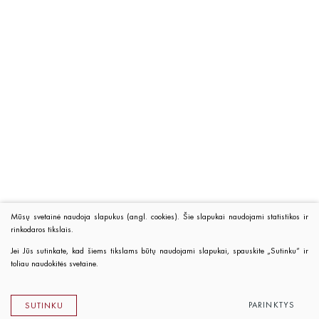
Mūsų svetainė naudoja slapukus (angl. cookies). Šie slapukai naudojami statistikos ir
rinkodaros tikslais.
Jei Jūs sutinkate, kad šiems tikslams būtų naudojami slapukai, spauskite „Sutinku“ ir
toliau naudokitės svetaine.
PARINKTYS
SUTINKU