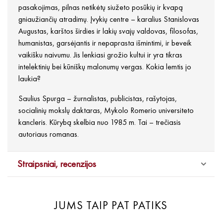
pasakojimas, pilnas netikėtų siužeto posūkių ir kvapą
gniaužiančių atradimų. Įvykių centre – karalius Stanislovas
Augustas, karštos širdies ir lakių svajų valdovas, filosofas,
humanistas, garsėjantis ir nepaprasta išmintimi, ir beveik
vaikišku naivumu. Jis lenkiasi grožio kultui ir yra tikras
intelektinių bei kūniškų malonumų vergas. Kokia lemtis jo
laukia?
Saulius Spurga – žurnalistas, publicistas, rašytojas,
socialinių mokslų daktaras, Mykolo Romerio universiteto
kancleris. Kūrybą skelbia nuo 1985 m. Tai – trečiasis
autoriaus romanas.
Straipsniai, recenzijos
JUMS TAIP PAT PATIKS