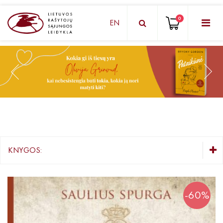
0
EN
KNYGŲ DĖŽUTĖ - STAIGMENA
Grožinė literatūra
Knygos vaikams ir paaugliams
Negrožinė literatūra
El. knygos
KNYGOS:
Audioknygos
KNYGŲ DĖŽUTĖ - STAIGMENA
Knygos su autografais
Grožinė literatūra
-60%
Knygos vaikams ir paaugliams
KNYGOS PIGIAU
Negrožinė literatūra