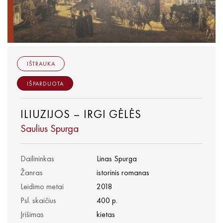
IŠTRAUKA
IŠPARDUOTA
ILIUZIJOS – IRGI GĖLĖS
Saulius Spurga
Dailininkas
Linas Spurga
Žanras
istorinis romanas
Leidimo metai
2018
Psl. skaičius
400 p.
Įrišimas
kietas