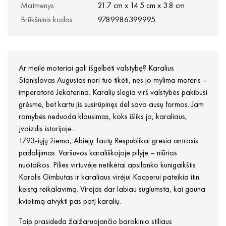
Matmenys
21.7 cm x 14.5 cm x 3.8 cm
Brūkšninis kodas
9789986399995
Ar meilė moteriai gali išgelbėti valstybę? Karalius
Stanislovas Augustas nori tuo tikėti, nes jo mylima moteris –
imperatorė Jekaterina. Karalių slegia virš valstybės pakibusi
grėsmė, bet kartu jis susirūpinęs dėl savo ausų formos. Jam
ramybės neduoda klausimas, koks išliks jo, karaliaus,
įvaizdis istorijoje...
1793-iųjų žiema, Abiejų Tautų Respublikai gresia antrasis
padalijimas. Varšuvos karališkojoje pilyje – niūrios
nuotaikos. Pilies virtuvėje netikėtai apsilanko kunigaikštis
Karolis Gimbutas ir karaliaus virėjui Kacperui pateikia itin
keistą reikalavimą. Virėjas dar labiau suglumsta, kai gauna
kvietimą atvykti pas patį karalių.
Taip prasideda žaižaruojančio barokinio stiliaus