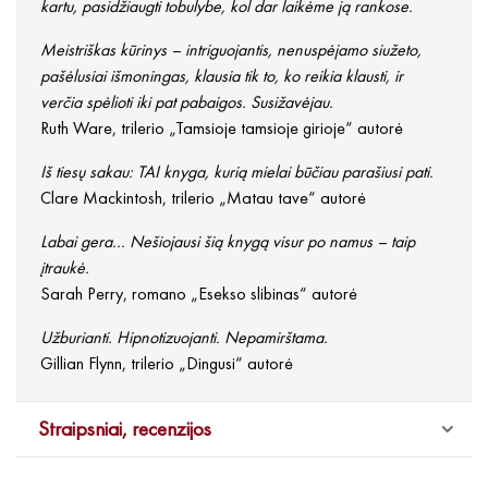
kartu, pasidžiaugti tobulybe, kol dar laikėme ją rankose.
Meistriškas kūrinys – intriguojantis, nenuspėjamo siužeto,
pašėlusiai išmoningas, klausia tik to, ko reikia klausti, ir
verčia spėlioti iki pat pabaigos. Susižavėjau.
Ruth Ware, trilerio „Tamsioje tamsioje girioje“ autorė
Iš tiesų sakau: TAI knyga, kurią mielai būčiau parašiusi pati.
Clare Mackintosh, trilerio „Matau tave“ autorė
Labai gera... Nešiojausi šią knygą visur po namus – taip
įtraukė.
Sarah Perry, romano „Esekso slibinas“ autorė
Užburianti. Hipnotizuojanti. Nepamirštama.
Gillian Flynn, trilerio „Dingusi“ autorė
Straipsniai, recenzijos