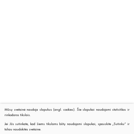
Mūsų svetainė naudoja slapukus (angl. cookies). Šie slapukai naudojami statistikos ir
rinkodaros tikslais.
Jei Jūs sutinkate, kad šiems tikslams būtų naudojami slapukai, spauskite „Sutinku“ ir
toliau naudokitės svetaine.