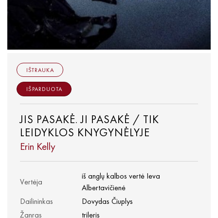
IŠTRAUKA
IŠPARDUOTA
JIS PASAKĖ. JI PASAKĖ / TIK
LEIDYKLOS KNYGYNĖLYJE
Erin Kelly
iš anglų kalbos vertė Ieva
Vertėja
Albertavičienė
Dailininkas
Dovydas Čiuplys
Žanras
trileris