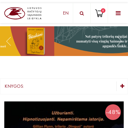
0
EN
KNYGŲ DĖŽUTĖ - STAIGMENA
Grožinė literatūra
Knygos vaikams ir paaugliams
Negrožinė literatūra
El. knygos
KNYGOS:
Audioknygos
KNYGŲ DĖŽUTĖ - STAIGMENA
Knygos su autografais
Grožinė literatūra
-48%
Knygos vaikams ir paaugliams
KNYGOS PIGIAU
Negrožinė literatūra