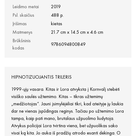
Leidimo metai
2019
Psl. skaičius
488 p.
Įrišimas
kietas
Matmenys
21.7 cm x 14.5 cm x 4.6 cm
Brūkšninis
9786094800849
kodas
HIPNOTIZUOJANTIS TRILERIS
1999-ųjų vasara. Kitas ir Lora atvyksta į Kornvalį stebėti
visiško saulės užtemimo. Kitas – tikras užtemimų
„medžiotojas“. Jauni įsimylėjėliai tikri, kad ateityje jų laukia
dar ne vienas įspūdingas reginys. Tačiau po užtemimo Lora
tampa, kaip pati mano, brutalaus užpuolimo liudytoja.
Atvykus policijai Lora tvirtina viena, bet užpuolikas sako
visai ką kita. Jo auka iš pradžių atrodo esanti dėkinga. O