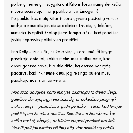
po kelių mėnesių ji išdygsta ant Kito ir Loros namų slenksčio
ir Lora suabejoja – ar ji patikėjo tuo žmogumi?
Po penkiolikos metų Kitas ir Lora gyvena pasikeitę vardus ir
nedrįsta naudotis jokiais socialiniais tinklais, jų telefonų
numeriai įslaptinti. Galop jiems tampa aišku, kad praeities
įvykių nepavyks palikti vien praeičiai.
Erin Kelly – žudikiškų siužeto vingių karalienė. Ši knyga
pasakoja apie tai, kokius melus mes susikuriame, kad
apsaugotume save, ir atskleidžia, ką esame pasiryžę
padaryti, kad įtikintume kitus, jog teisinga būtent mūsų
pasakojamos istorijos versija.
Nuo tada daugybę kartų mintyse atkartojau tą dieną. Jeigu
galėčiau dar sykį išgyventi Lizardą, ar pakelčiau piniginę?
Dalis manęs – pasipūtusi ir gudri po laiko – sako, kad turėjau
palikti ją ant žemės ir nueiti su Kitu. Bet net žinodama, kas
nutiko paskui, abejoju, ar būčiau lengvai praėjusi pro šalį.
Galbūt galėjau tvirčiau įsikibti į Kitą, dar akimirksnį pabūti