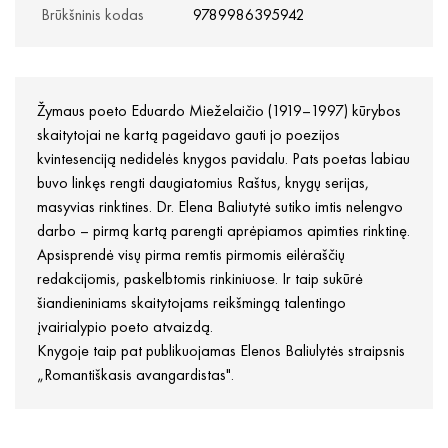
Brūkšninis kodas
9789986395942
Žymaus poeto Eduardo Mieželaičio (1919–1997) kūrybos
skaitytojai ne kartą pageidavo gauti jo poezijos
kvintesenciją nedidelės knygos pavidalu. Pats poetas labiau
buvo linkęs rengti daugiatomius Raštus, knygų serijas,
masyvias rinktines. Dr. Elena Baliutytė sutiko imtis nelengvo
darbo – pirmą kartą parengti aprėpiamos apimties rinktinę.
Apsisprendė visų pirma remtis pirmomis eilėraščių
redakcijomis, paskelbtomis rinkiniuose. Ir taip sukūrė
šiandieniniams skaitytojams reikšmingą talentingo
įvairialypio poeto atvaizdą.
Knygoje taip pat publikuojamas Elenos Baliulytės straipsnis
„Romantiškasis avangardistas".