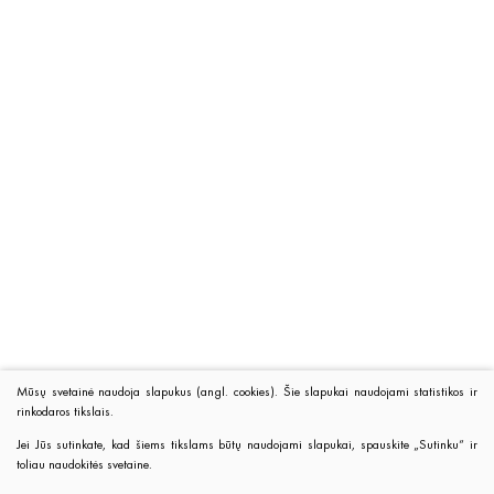
Mūsų svetainė naudoja slapukus (angl. cookies). Šie slapukai naudojami statistikos ir
rinkodaros tikslais.
Jei Jūs sutinkate, kad šiems tikslams būtų naudojami slapukai, spauskite „Sutinku“ ir
toliau naudokitės svetaine.