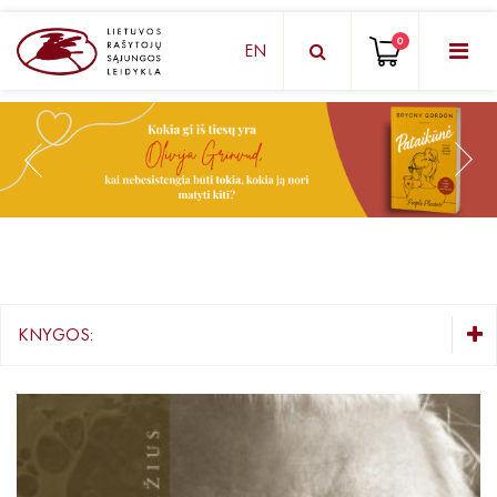
0
EN
KNYGŲ DĖŽUTĖ - STAIGMENA
Grožinė literatūra
Knygos vaikams ir paaugliams
Negrožinė literatūra
El. knygos
KNYGOS:
Audioknygos
KNYGŲ DĖŽUTĖ - STAIGMENA
Knygos su autografais
Grožinė literatūra
Knygos vaikams ir paaugliams
KNYGOS PIGIAU
Negrožinė literatūra