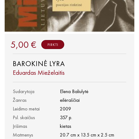
5,00 €
PIRKTI
BAROKINĖ LYRA
Eduardas Mieželaitis
Sudarytoja
Elena Baliulytė
Žanras
eilėraščiai
Leidimo metai
2009
Psl. skaičius
357 p.
Įrišimas
kietas
Matmenys
20.7 cm x 13.5 cm x 2.5 cm