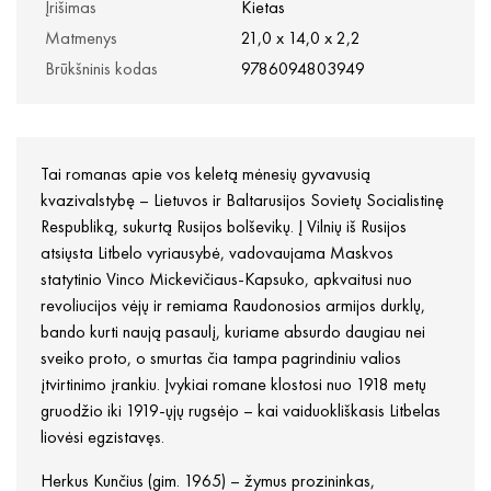
Įrišimas
Kietas
Matmenys
21,0 x 14,0 x 2,2
Brūkšninis kodas
9786094803949
Tai romanas apie vos keletą mėnesių gyvavusią
kvazivalstybę – Lietuvos ir Baltarusijos Sovietų Socialistinę
Respubliką, sukurtą Rusijos bolševikų. Į Vilnių iš Rusijos
atsiųsta Litbelo vyriausybė, vadovaujama Maskvos
statytinio Vinco Mickevičiaus-Kapsuko, apkvaitusi nuo
revoliucijos vėjų ir remiama Raudonosios armijos durklų,
bando kurti naują pasaulį, kuriame absurdo daugiau nei
sveiko proto, o smurtas čia tampa pagrindiniu valios
įtvirtinimo įrankiu. Įvykiai romane klostosi nuo 1918 metų
gruodžio iki 1919-ųjų rugsėjo – kai vaiduokliškasis Litbelas
liovėsi egzistavęs.
Herkus Kunčius (gim. 1965) – žymus prozininkas,