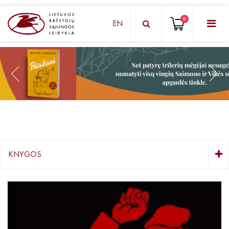
0
EN
KNYGŲ DĖŽUTĖ - STAIGMENA
Grožinė literatūra
Knygos vaikams ir paaugliams
Negrožinė literatūra
El. knygos
KNYGOS:
Audioknygos
KNYGŲ DĖŽUTĖ - STAIGMENA
Knygos su autografais
Grožinė literatūra
Knygos vaikams ir paaugliams
KNYGOS PIGIAU
Negrožinė literatūra