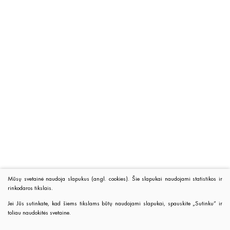
Mūsų svetainė naudoja slapukus (angl. cookies). Šie slapukai naudojami statistikos ir
rinkodaros tikslais.
Jei Jūs sutinkate, kad šiems tikslams būtų naudojami slapukai, spauskite „Sutinku“ ir
toliau naudokitės svetaine.