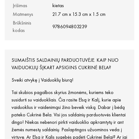
Įrišimas
kietas
Matmenys
21.7 cm x 15.3 cm x 1.5 cm
Brūkšninis
9786094803239
kodas
SUMAIŠTIS SALDAINIŲ PARDUOTUVĖJE. KAIP NUO
VAIDUOKLIŲ ŠĮKART APSIGINS CUKRINĖ BELA?
Sveiki atvykę į Vaiduoklių biurą!
Tai skubios pagalbos skyrius žmonėms, kuriems teko
susidurti su vaiduokliais. Čia rasite Elsą ir Kalį, kurie apie
vaiduoklius ir vaidenimąsi žino beveik viską. Dabar į bėdą
pateko Cukrinė Bela. Visi jos saldainių parduotuvės klientai
dingo! Niekas nebenori pirkti vaiduoklio apkramtytų ir ant
žemės numestų saldainių. Paslaptingos užuominos veda į
virtuvę. Ar Elsa ir Kalis sugebės padėti Cukrinei Belai? Ar jai