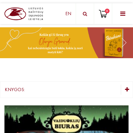
0
EN
KNYGŲ DĖŽUTĖ - STAIGMENA
Grožinė literatūra
Knygos vaikams ir paaugliams
Negrožinė literatūra
El. knygos
KNYGOS:
Audioknygos
KNYGŲ DĖŽUTĖ - STAIGMENA
Knygos su autografais
Grožinė literatūra
Knygos vaikams ir paaugliams
KNYGOS PIGIAU
Negrožinė literatūra