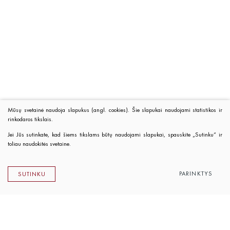
Mūsų svetainė naudoja slapukus (angl. cookies). Šie slapukai naudojami statistikos ir
rinkodaros tikslais.
Jei Jūs sutinkate, kad šiems tikslams būtų naudojami slapukai, spauskite „Sutinku“ ir
toliau naudokitės svetaine.
PARINKTYS
SUTINKU