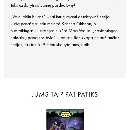
teks uždaryti saldainių parduotuvę?
„Vaiduoklių biuras“ – tai intriguojanti detektyvinė serija,
kurią parašė trilerių meistrė Kristina Ohlsson, o
nuotaikingas iliustracijas sukūrė Moa Wallin. „Paslaptingos
saldainių pabaisos byla“ – antroji šios kvapą gniaužiančios
serijos, skirtos 6–9 metų skaitytojams, dalis.
JUMS TAIP PAT PATIKS