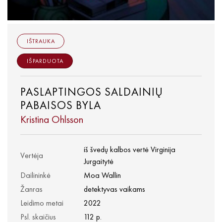
IŠTRAUKA
IŠPARDUOTA
PASLAPTINGOS SALDAINIŲ
PABAISOS BYLA
Kristina Ohlsson
iš švedų kalbos vertė Virginija
Vertėja
Jurgaitytė
Dailininkė
Moa Wallin
Žanras
detektyvas vaikams
Leidimo metai
2022
Psl. skaičius
112 p.